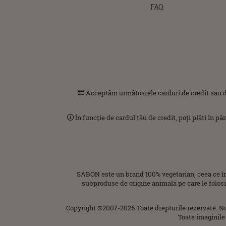
FAQ
Acceptăm următoarele carduri de credit sau d
În funcție de cardul tău de credit, poți plăti în p
SABON este un brand 100% vegetarian, ceea ce î
subproduse de origine animală pe care le folos
Copyright ©2007-2026 Toate drepturile rezervate. N
Toate imaginile