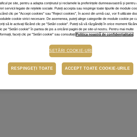
raficul pe site, pentru a adapta conținutul și reclamele la preferințele dumneavoastră și pentru 
feri servicii legate de rețelele sociale. Puteți accepta sau respinge toate tipurile de module co
ăcând clic pe "Accept cookies" sau "Reject cookies", în acest din urmă caz, vor fi utilizate do
odulele cookie strict necesare. De asemenea, puteți alege categoriile de module cookie pe c
oriți să le activați făcând clic pe "Setări cookie". Puteți să vă răzgândiți în orice moment făcân
lic pe "Setări cookie" în partea de jos a oricărei pagini de pe site-ul nostru. Pentru mai multe
nformații, faceți clic pe "Setări cookie" sau consultați
Politica noastră de confidențialitate
.
SETĂRI COOKIE-URI
RESPINGEȚI TOATE
ACCEPT TOATE COOKIE-URILE