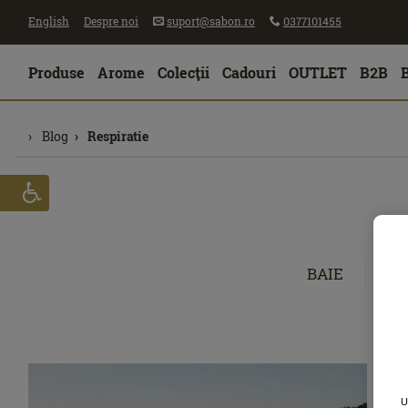
English
Despre noi
suport@sabon.ro
0377101455
Produse
Arome
Colecţii
Cadouri
OUTLET
B2B
Blog
Respiratie
BAIE
CĂ
U