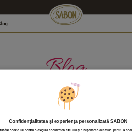
Blog
LĂTORII
CASĂ
CORP
FAŢĂ
PĂR
Confidențialitatea și experiența personalizată SABON
tilizăm cookie-uri pentru a asigura securitatea site-ului și funcționarea acestuia, pentru a anal