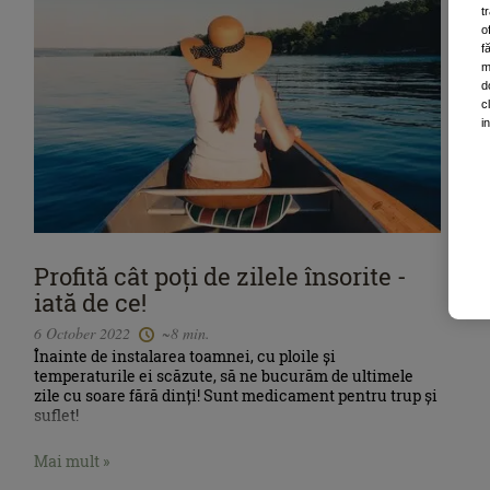
t
o
f
m
d
c
i
Profită cât poți de zilele însorite -
iată de ce!
6 October 2022
~8 min.
Înainte de instalarea toamnei, cu ploile și
temperaturile ei scăzute, să ne bucurăm de ultimele
zile cu soare fără dinți! Sunt medicament pentru trup și
suflet!
Mai mult »