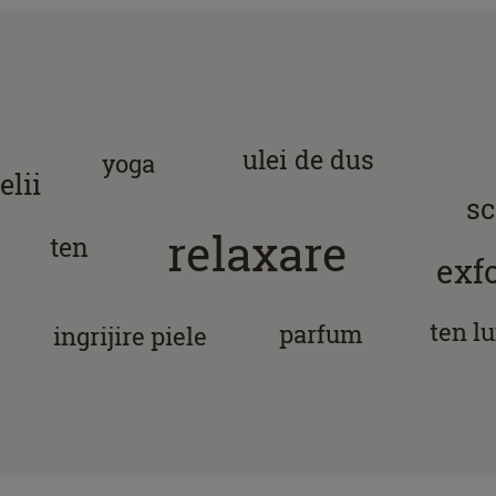
ulei de dus
yoga
elii
sc
relaxare
ten
exfo
ten l
parfum
ingrijire piele