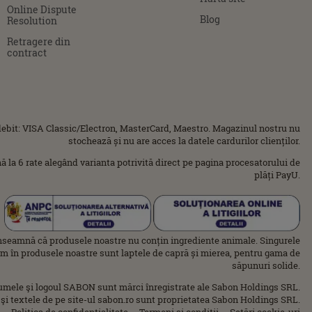
Online Dispute
Blog
Resolution
Retragere din
contract
ebit: VISA Classic/Electron, MasterCard, Maestro. Magazinul nostru nu
stochează și nu are acces la datele cardurilor clienților.
ână la 6 rate alegând varianta potrivită direct pe pagina procesatorului de
plăți PayU.
nseamnă că produsele noastre nu conțin ingrediente animale. Singurele
im în produsele noastre sunt laptele de capră și mierea, pentru gama de
săpunuri solide.
umele şi logoul SABON sunt mărci înregistrate ale Sabon Holdings SRL.
 şi textele de pe site-ul sabon.ro sunt proprietatea Sabon Holdings SRL.