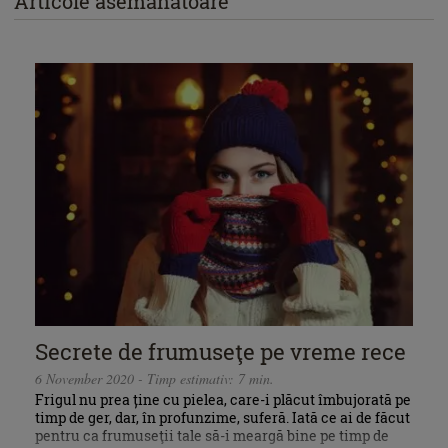
Articole asemănătoare
Secrete de frumuseţe pe vreme rece
6 November 2020 - Timp estimativ: 7 min.
Frigul nu prea ține cu pielea, care-i plăcut îmbujorată pe
timp de ger, dar, în profunzime, suferă. Iată ce ai de făcut
pentru ca frumuseţii tale să-i meargă bine pe timp de