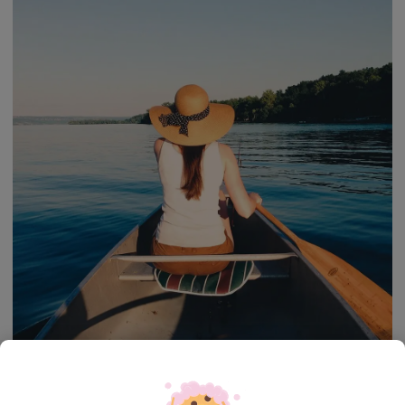
Înainte de instalarea toamnei, cu ploile și temperaturile ei
scăzute, să ne bucurăm de ultimele zile cu soare fără dinți! Sunt
medicament pentru trup și suflet!