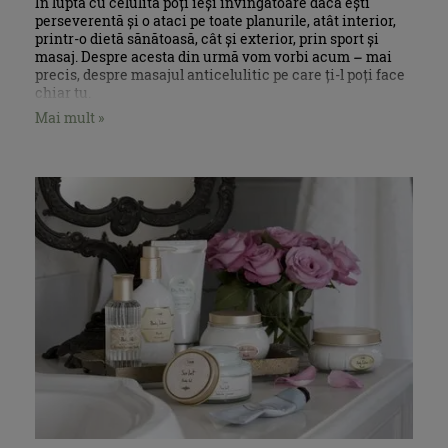
În lupta cu celulita poți ieși învingătoare dacă ești
perseverentă și o ataci pe toate planurile, atât interior,
printr-o dietă sănătoasă, cât și exterior, prin sport și
masaj. Despre acesta din urmă vom vorbi acum – mai
precis, despre masajul anticelulitic pe care ți-l poți face
chiar tu.
Mai mult »