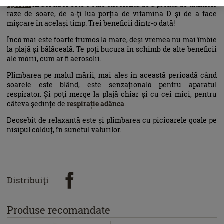
Sportul
în aer liber este o cale excelentă de a profita de ultimele
raze de soare, de a-ți lua porția de vitamina D și de a face
mișcare în același timp. Trei beneficii dintr-o dată!
Încă mai este foarte frumos la mare, deși vremea nu mai îmbie
la plajă și bălăceală. Te poți bucura în schimb de alte beneficii
ale mării, cum ar fi aerosolii.
Plimbarea pe malul mării, mai ales în această perioadă când
soarele este blând, este senzațională pentru aparatul
respirator. Și poți merge la plajă chiar și cu cei mici, pentru
câteva ședințe de
respirație adâncă
.
Deosebit de relaxantă este și plimbarea cu picioarele goale pe
nisipul călduț, în sunetul valurilor.
Distribuiţi
Produse recomandate