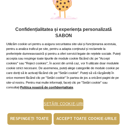
Iubim vara și nu întâmplător suntem mult mai fericiți atunci
când este cald, se întunecă târziu și soarele strălucește cu
putere cât este ziua de lungă. Soarele stimulează eliberarea
unei cantități mai crescute de
serotonină
, celebrul hormon al
Confidențialitatea și experiența personalizată
fericirii.
SABON
Prin urmare, este demonstrat științific faptul că vara suntem
Utilizăm cookie-uri pentru a asigura securitatea site-ului și funcționarea acestuia,
binedispuși, ne trezim cu un tonus mai bun și suntem mai
pentru a analiza traficul pe site, pentru a adapta conținutul și reclamele la
optimiști. Unul dintre secrete este, da, Măria Sa, Soarele!
preferințele dumneavoastră și pentru a oferi servicii legate de rețelele sociale. Puteți
accepta sau respinge toate tipurile de module cookie făcând clic pe "Accept
De aceea, când avem norocul unei veri prelungite, putem
cookies" sau "Reject cookies", în acest din urmă caz, vor fi utilizate doar modulele
cookie strict necesare. De asemenea, puteți alege categoriile de module cookie pe
profita la maximum de ultimele zile însorite, înainte ca ploile și
care doriți să le activați făcând clic pe "Setări cookie". Puteți să vă răzgândiți în
frigul să ne strice buna dispoziție.
orice moment făcând clic pe "Setări cookie" în partea de jos a oricărei pagini de pe
site-ul nostru. Pentru mai multe informații, faceți clic pe "Setări cookie" sau
Nu doar starea emoțională are de câștigat în urma expunerii la
consultați
Politica noastră de confidențialitate
.
soare, ci și sănătatea! Corpul secretă
vitamina D
în prezența
soarelui și are nevoie pentru asta de doar câteva minute - mai
precis, zece minute de expunere directă.
SETĂRI COOKIE-URI
În schimb, dacă mergi la munte, într-o drumeție de mai multe
ore, sau stai mai mult timp la soare, nu uita de SPF! Soarele
RESPINGEȚI TOATE
ACCEPT TOATE COOKIE-URILE
încă îți poate arde pielea, chiar dacă este tomnatic.