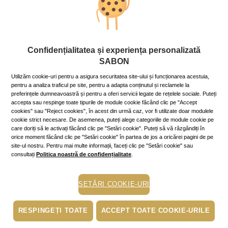
Corp
Confidențialitatea și experiența personalizată
Beauty-terapii de toamnă
SABON
4 September 2020
~7 min.
Utilizăm cookie-uri pentru a asigura securitatea site-ului și funcționarea acestuia,
Toamna este anotimpul perfect pentru tratamente de
pentru a analiza traficul pe site, pentru a adapta conținutul și reclamele la
îngrijire și înfrumusețare. Afară nu e nici foarte frig,
preferințele dumneavoastră și pentru a oferi servicii legate de rețelele sociale. Puteți
nici foarte cald, soarele e blând, pielea e mai odihnită
accepta sau respinge toate tipurile de module cookie făcând clic pe "Accept
după stresul prin care a trecut în perioada vacanțelor cu
cookies" sau "Reject cookies", în acest din urmă caz, vor fi utilizate doar modulele
ultravciolete, apă sărată și vânt, și e mai receptivă la
cookie strict necesare. De asemenea, puteți alege categoriile de module cookie pe
terapii.
care doriți să le activați făcând clic pe "Setări cookie". Puteți să vă răzgândiți în
orice moment făcând clic pe "Setări cookie" în partea de jos a oricărei pagini de pe
Mai mult »
site-ul nostru. Pentru mai multe informații, faceți clic pe "Setări cookie" sau
consultați
Politica noastră de confidențialitate
.
ingrijirea pielii
SETĂRI COOKIE-URI
sanatate
RESPINGEȚI TOATE
ACCEPT TOATE COOKIE-URILE
scrub