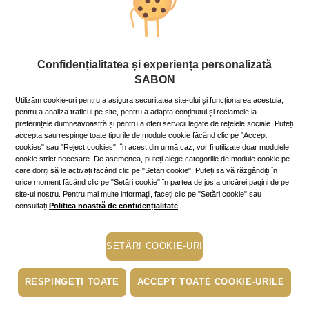
Stil de viaţă
Confidențialitatea și experiența personalizată
Legendele trandafirului
SABON
5 February 2021
~7 min.
Utilizăm cookie-uri pentru a asigura securitatea site-ului și funcționarea acestuia,
Trandafirul roșu este considerat floarea dragostei,
pentru a analiza traficul pe site, pentru a adapta conținutul și reclamele la
mesagerul iubirii atunci când cuvintele sunt de prisos,
preferințele dumneavoastră și pentru a oferi servicii legate de rețelele sociale. Puteți
accesoriul perfect care completează un arsenal al
accepta sau respinge toate tipurile de module cookie făcând clic pe "Accept
seducției.
cookies" sau "Reject cookies", în acest din urmă caz, vor fi utilizate doar modulele
cookie strict necesare. De asemenea, puteți alege categoriile de module cookie pe
Mai mult »
care doriți să le activați făcând clic pe "Setări cookie". Puteți să vă răzgândiți în
orice moment făcând clic pe "Setări cookie" în partea de jos a oricărei pagini de pe
site-ul nostru. Pentru mai multe informații, faceți clic pe "Setări cookie" sau
consultați
Politica noastră de confidențialitate
.
ulei de dus
hidratare
SETĂRI COOKIE-URI
fericire
exfoliere
RESPINGEȚI TOATE
ACCEPT TOATE COOKIE-URILE
vacanta