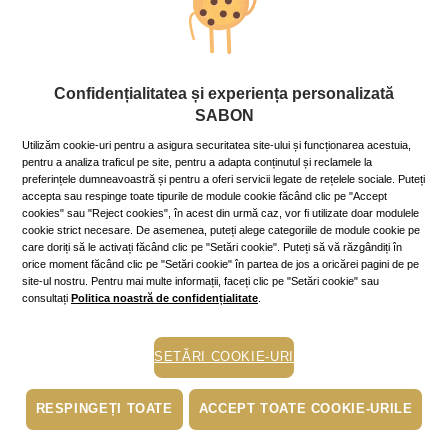
Corp
Confidențialitatea și experiența personalizată
Scrubul pentru corp – de ce să-ţi iei
SABON
unul chiar acum!
Utilizăm cookie-uri pentru a asigura securitatea site-ului și funcționarea acestuia,
25 January 2019
~3 min.
pentru a analiza traficul pe site, pentru a adapta conținutul și reclamele la
preferințele dumneavoastră și pentru a oferi servicii legate de rețelele sociale. Puteți
Dacă nu ai folosit încă un scrub pentru corp, iată câteva
accepta sau respinge toate tipurile de module cookie făcând clic pe "Accept
motive întemeiate pentru a-l include chiar de azi în
cookies" sau "Reject cookies", în acest din urmă caz, vor fi utilizate doar modulele
rutina ta de îngrijire și înfrumusețare.
cookie strict necesare. De asemenea, puteți alege categoriile de module cookie pe
Mai mult »
care doriți să le activați făcând clic pe "Setări cookie". Puteți să vă răzgândiți în
orice moment făcând clic pe "Setări cookie" în partea de jos a oricărei pagini de pe
site-ul nostru. Pentru mai multe informații, faceți clic pe "Setări cookie" sau
consultați
Politica noastră de confidențialitate
.
ingrijirea pielii
sanatate
SETĂRI COOKIE-URI
scrub
RESPINGEȚI TOATE
ACCEPT TOATE COOKIE-URILE
exfoliere