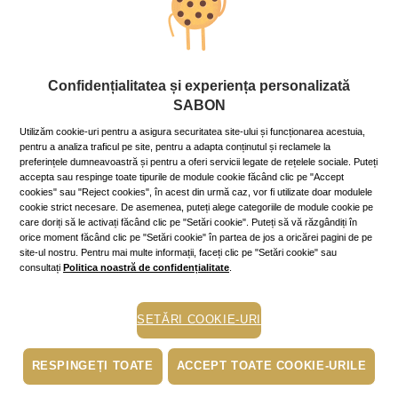
Corp
Confidențialitatea și experiența personalizată
Eşti mai frumoasă când vezi viaţa în
SABON
roz!
Utilizăm cookie-uri pentru a asigura securitatea site-ului și funcționarea acestuia,
1 May 2020
~9 min.
pentru a analiza traficul pe site, pentru a adapta conținutul și reclamele la
preferințele dumneavoastră și pentru a oferi servicii legate de rețelele sociale. Puteți
„Fericirea are chipul tău“ e titlul unui vechi cântec și
accepta sau respinge toate tipurile de module cookie făcând clic pe "Accept
nimic nu e mai adevărat! Suntem mai frumoase când
cookies" sau "Reject cookies", în acest din urmă caz, vor fi utilizate doar modulele
alegem să vedem partea plină a paharului, iar
cookie strict necesare. De asemenea, puteți alege categoriile de module cookie pe
optimismul ne face să strălucim!
care doriți să le activați făcând clic pe "Setări cookie". Puteți să vă răzgândiți în
Mai mult »
orice moment făcând clic pe "Setări cookie" în partea de jos a oricărei pagini de pe
site-ul nostru. Pentru mai multe informații, faceți clic pe "Setări cookie" sau
consultați
Politica noastră de confidențialitate
.
exfoliere piele
ten luminos
SETĂRI COOKIE-URI
ingrijirea pielii
sanatate
RESPINGEȚI TOATE
ACCEPT TOATE COOKIE-URILE
fericire
exfoliere