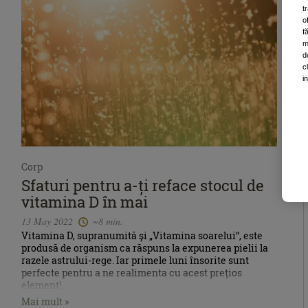
t
o
f
m
d
c
i
Corp
Sfaturi pentru a-ți reface stocul de
vitamina D în mai
13 May 2022
~8 min.
Vitamina D, supranumită și „Vitamina soarelui“, este
produsă de organism ca răspuns la expunerea pielii la
razele astrului-rege. Iar primele luni însorite sunt
perfecte pentru a ne realimenta cu acest prețios
element!
Mai mult »