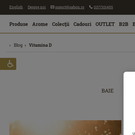
English
Despre noi
suport@sabon.ro
0377101455
Produse
Arome
Colecţii
Cadouri
OUTLET
B2B
Blog
Vitamina D
BAIE
CĂ
U