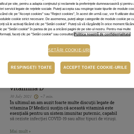
raficul pe site, pentru a adapta conținutul și reclamele la preferințele dumneavoastră și pentru 
feri servicii legate de rețelele sociale. Puteți accepta sau respinge toate tipurile de module co
ăcând clic pe "Accept cookies" sau "Reject cookies", în acest din urmă caz, vor fi utilizate do
odulele cookie strict necesare. De asemenea, puteți alege categoriile de module cookie pe c
oriți să le activați făcând clic pe "Setări cookie". Puteți să vă răzgândiți în orice moment făcân
lic pe "Setări cookie" în partea de jos a oricărei pagini de pe site-ul nostru. Pentru mai multe
nformații, faceți clic pe "Setări cookie" sau consultați
Politica noastră de confidențialitate
.
SETĂRI COOKIE-URI
RESPINGEȚI TOATE
ACCEPT TOATE COOKIE-URILE
Corp
Tot ce trebuie să știi despre
vitamina D
30 July 2021
~7 min.
În ultimul an am auzit foarte multe discuții legate de
vitamina D! Medicii susțin că această vitamină este
esențială pentru un sistem imunitar puternic, capabil
să reziste infecției COVID-19 sau altor tipuri de viruși.
Mai mult »