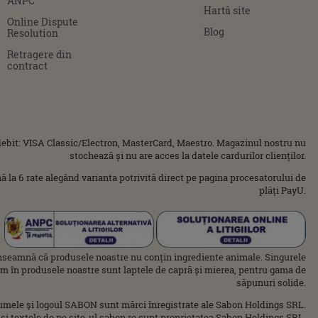
ANPC
Hartă site
Online Dispute
Blog
Resolution
Retragere din
contract
ebit: VISA Classic/Electron, MasterCard, Maestro. Magazinul nostru nu
stochează și nu are acces la datele cardurilor clienților.
ână la 6 rate alegând varianta potrivită direct pe pagina procesatorului de
plăți PayU.
nseamnă că produsele noastre nu conțin ingrediente animale. Singurele
im în produsele noastre sunt laptele de capră și mierea, pentru gama de
săpunuri solide.
umele şi logoul SABON sunt mărci înregistrate ale Sabon Holdings SRL.
 şi textele de pe site-ul sabon.ro sunt proprietatea Sabon Holdings SRL.