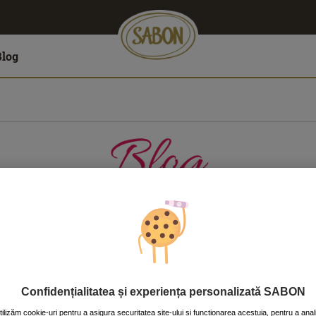
Blog
LĂTORII
CASĂ
CORP
FAŢĂ
PĂR
Confidențialitatea și experiența personalizată SABON
tilizăm cookie-uri pentru a asigura securitatea site-ului și funcționarea acestuia, pentru a anal