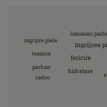
lumanari parf
ingrijire piele
ingrijirea pi
toamna
fericire
parfum
hidratare
e
cadou