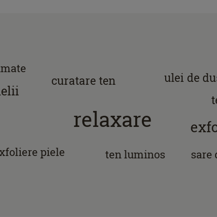
umate
ulei de du
curatare ten
elii
t
relaxare
exfo
xfoliere piele
ten luminos
sare 