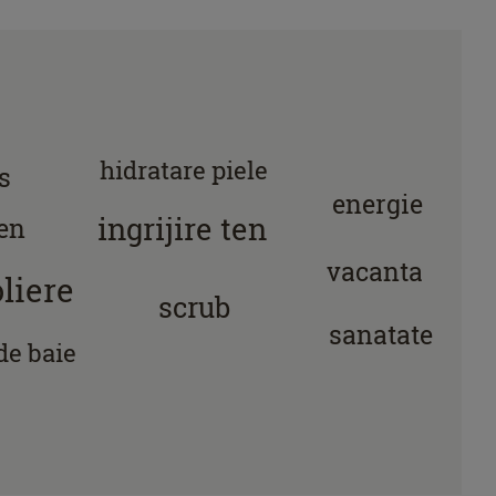
hidratare piele
s
energie
ingrijire ten
en
vacanta
liere
scrub
sanatate
de baie
peeling