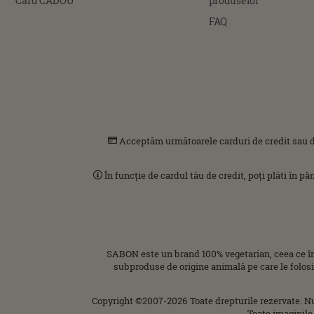
Card CADOU
produselor
FAQ
Acceptăm următoarele carduri de credit sau d
În funcție de cardul tău de credit, poți plăti în p
SABON este un brand 100% vegetarian, ceea ce î
subproduse de origine animală pe care le folos
Copyright ©2007-2026 Toate drepturile rezervate. N
Toate imaginile