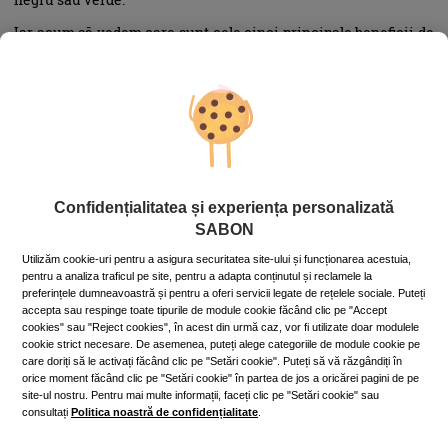
Iar acum să vedem care sunt cele cinci principale beneficii de
care aminteam mai sus:
1.Ajută la scăderea în greutate
Într-un studiu german recent, s-a constatat că white tea ajută
la pierderea în greutate prin arderea celulelor grase existente
și prevenirea formării stratului adipos în exces. Ceaiul alb,
fiind mai puțin procesat decât alte tipuri de ceai, conține mai
Confidențialitatea și experiența personalizată
multe ingrediente responsabile de arderea grăsimilor.
SABON
Utilizăm cookie-uri pentru a asigura securitatea site-ului și funcționarea acestuia,
pentru a analiza traficul pe site, pentru a adapta conținutul și reclamele la
2.Ajută la combaterea acneei
preferințele dumneavoastră și pentru a oferi servicii legate de rețelele sociale. Puteți
accepta sau respinge toate tipurile de module cookie făcând clic pe "Accept
Conform unui studiu realizat la Universitatea Kingston,
cookies" sau "Reject cookies", în acest din urmă caz, vor fi utilizate doar modulele
Londra, ceaiul alb are proprietăți antiseptice și antioxidante, și
cookie strict necesare. De asemenea, puteți alege categoriile de module cookie pe
se știe deja că antioxidanții protejează pielea de deteriorarea
care doriți să le activați făcând clic pe "Setări cookie". Puteți să vă răzgândiți în
orice moment făcând clic pe "Setări cookie" în partea de jos a oricărei pagini de pe
celulară cauzată de radicalii liberi și o mențin sănătoasă.
site-ul nostru. Pentru mai multe informații, faceți clic pe "Setări cookie" sau
Așadar, poți lua în considerare consumul de ceai alb (două
consultați
Politica noastră de confidențialitate
.
căni pe zi) pentru tratarea leziunilor acneice. Antioxidanții din
ceaiul alb elimină toxinele a căror acumulare are un efect