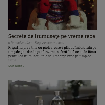
Secrete de frumuseţe pe vreme rece
6 November 2020 - Timp estimativ: 2 min.
Frigul nu prea ține cu pielea, care-i plăcut îmbujorată pe
timp de ger, dar, în profunzime, suferă. Iată ce ai de făcut
pentru ca frumuseţii tale să-i meargă bine pe timp de
iarnă.
Mai mult »