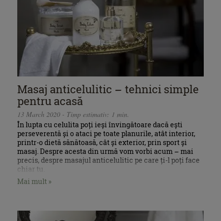
Masaj anticelulitic – tehnici simple
pentru acasă
13 March 2020 - Timp estimativ: 1 min.
În lupta cu celulita poți ieși învingătoare dacă ești
perseverentă și o ataci pe toate planurile, atât interior,
printr-o dietă sănătoasă, cât și exterior, prin sport și
masaj. Despre acesta din urmă vom vorbi acum – mai
precis, despre masajul anticelulitic pe care ți-l poți face
chiar tu.
Mai mult »