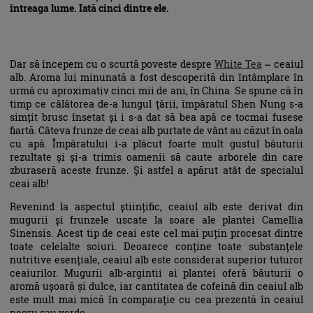
întreaga lume. Iată cinci dintre ele.
Dar să începem cu o scurtă poveste despre
White Tea
– ceaiul
alb. Aroma lui minunată a fost descoperită din întâmplare în
urmă cu aproximativ cinci mii de ani, în China. Se spune că în
timp ce călătorea de-a lungul țării, împăratul Shen Nung s-a
simțit brusc însetat și i s-a dat să bea apă ce tocmai fusese
fiartă. Câteva frunze de ceai alb purtate de vânt au căzut în oala
cu apă. Împăratului i-a plăcut foarte mult gustul băuturii
rezultate și și-a trimis oamenii să caute arborele din care
zburaseră aceste frunze. Și astfel a apărut atât de specialul
ceai alb!
Revenind la aspectul științific, ceaiul alb este derivat din
mugurii și frunzele uscate la soare ale plantei Camellia
Sinensis. Acest tip de ceai este cel mai puțin procesat dintre
toate celelalte soiuri. Deoarece conține toate substanțele
nutritive esențiale, ceaiul alb este considerat superior tuturor
ceaiurilor. Mugurii alb-argintii ai plantei oferă băuturii o
aromă ușoară și dulce, iar cantitatea de cofeină din ceaiul alb
este mult mai mică în comparație cu cea prezentă în ceaiul
negru sau verde.