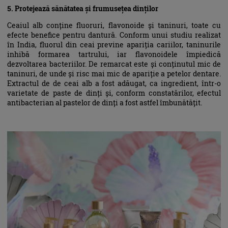
5. Protejează sănătatea și frumusețea dinților
Ceaiul alb conține fluoruri, flavonoide și taninuri, toate cu
efecte benefice pentru dantură. Conform unui studiu realizat
în India, fluorul din ceai previne apariția cariilor, taninurile
inhibă formarea tartrului, iar flavonoidele împiedică
dezvoltarea bacteriilor. De remarcat este și conținutul mic de
taninuri, de unde și risc mai mic de apariție a petelor dentare.
Extractul de de ceai alb a fost adăugat, ca ingredient, într-o
varietate de paste de dinți și, conform constatărilor, efectul
antibacterian al pastelor de dinți a fost astfel îmbunătățit.