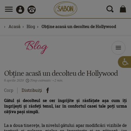
Acasă
Blog
Obţine acasă un decolteu de Hollywood
Obţine acasă un decolteu de Hollywood
6 aprilie 2020
Timp estimativ: ~2 min.
Corp
Distribuiţi
Gâtul și decolteul se cer îngrijite și răsfățate așa cum îți
îngrijești și răsfeți tenul, iar în confortul casei tale poți urma
câțiva pași simpli.
La a doua tinereţe, la nivelul gâtului apar modificări vizibile de
textură şi culoare, pielea se încreţeşte şi se pătează, iar