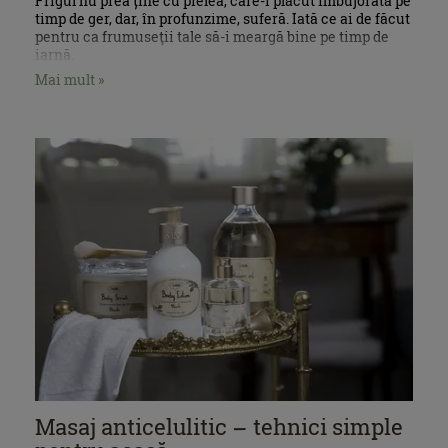
Frigul nu prea ține cu pielea, care-i plăcut îmbujorată pe
timp de ger, dar, în profunzime, suferă. Iată ce ai de făcut
pentru ca frumuseţii tale să-i meargă bine pe timp de
iarnă.
Mai mult »
Masaj anticelulitic – tehnici simple