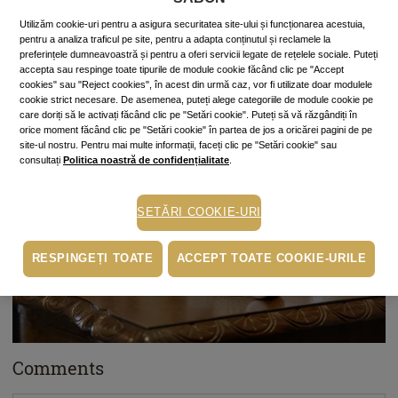
aceeaşi
cremă antiage
cu care-ţi îngrijeşti tenul.
Cremele şi
măştile
se vor întinde pe tot gâtul, până spre ceafă,
Utilizăm cookie-uri pentru a asigura securitatea site-ului și funcționarea acestuia,
pentru a analiza traficul pe site, pentru a adapta conținutul și reclamele la
şi pe toată porţiunea de deasupra sânilor, până la clavicule.
preferințele dumneavoastră și pentru a oferi servicii legate de rețelele sociale. Puteți
accepta sau respinge toate tipurile de module cookie făcând clic pe "Accept
cookies" sau "Reject cookies", în acest din urmă caz, vor fi utilizate doar modulele
cookie strict necesare. De asemenea, puteți alege categoriile de module cookie pe
care doriți să le activați făcând clic pe "Setări cookie". Puteți să vă răzgândiți în
orice moment făcând clic pe "Setări cookie" în partea de jos a oricărei pagini de pe
site-ul nostru. Pentru mai multe informații, faceți clic pe "Setări cookie" sau
consultați
Politica noastră de confidențialitate
.
SETĂRI COOKIE-URI
RESPINGEȚI TOATE
ACCEPT TOATE COOKIE-URILE
Comments