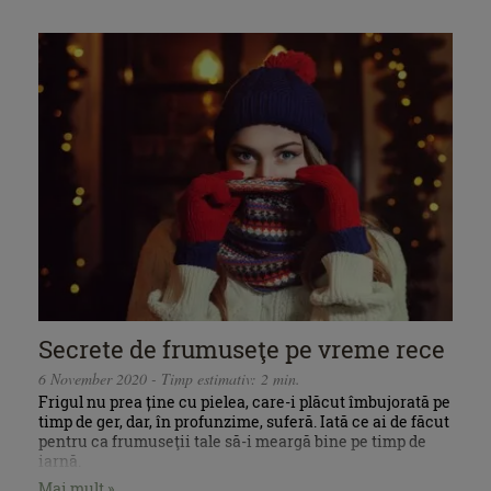
Secrete de frumuseţe pe vreme rece
6 November 2020 - Timp estimativ: 2 min.
Frigul nu prea ține cu pielea, care-i plăcut îmbujorată pe
timp de ger, dar, în profunzime, suferă. Iată ce ai de făcut
pentru ca frumuseţii tale să-i meargă bine pe timp de
iarnă.
Mai mult »