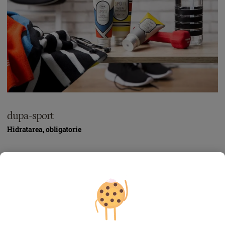
dupa-sport
Hidratarea, obligatorie
În timpul antrenamentului sportiv, pierdem apă prin
transpirație, deci ne deshidratăm. Așadar, prima regulă este să
menținem hidratarea corpului și implicit a pielii consumând
2-2,5 litri de apă zilnic. După fiecare antrenament, spală-te cu
apă nu foarte fierbinte și răsfață-ți corpul cu un
ulei de duș
ce
conferă pielii hidratarea și catifelarea de care are nevoie.
Completează răfățul prin aplicarea unui unt de corp puternic