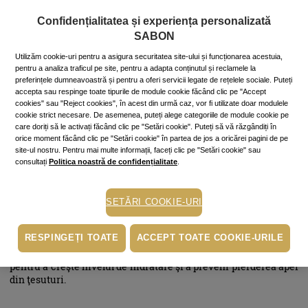
hidratant, în special dacă ai pielea uscată. Încearcă
Untul de
Shea
de la Sabon, bogat în acizi graşi esenţiali şi în vitaminele
Confidențialitatea și experiența personalizată
A, E şi K.
SABON
Utilizăm cookie-uri pentru a asigura securitatea site-ului și funcționarea acestuia,
pentru a analiza traficul pe site, pentru a adapta conținutul și reclamele la
Prevenirea iritațiilor și ridurilor
preferințele dumneavoastră și pentru a oferi servicii legate de rețelele sociale. Puteți
accepta sau respinge toate tipurile de module cookie făcând clic pe "Accept
cookies" sau "Reject cookies", în acest din urmă caz, vor fi utilizate doar modulele
cookie strict necesare. De asemenea, puteți alege categoriile de module cookie pe
Transpirația e bună, prin ea eliminăm toxine, dar tot ea poate
care doriți să le activați făcând clic pe "Setări cookie". Puteți să vă răzgândiți în
duce la iritarea pielii după sport, în special dacă avem o piele
orice moment făcând clic pe "Setări cookie" în partea de jos a oricărei pagini de pe
sensibilă, predispusă iritațiilor și acneei. Nu uita, în primul
site-ul nostru. Pentru mai multe informații, faceți clic pe "Setări cookie" sau
rând, ca în timpul antrenamentului să folosești un
prosop
consultați
Politica noastră de confidențialitate
.
curat, de bumbac, pentru a-ți șterge constant fața. Pentru
curățare, acest
produs
destinat tenului sensibil este o minune!
Și pentru că tenul persoanelor care fac antrenamente intense
SETĂRI COOKIE-URI
și pierd în greutate este predispus ridării premature, cremele
antiîmbătrânire nu trebuie să-ți lipsească din setul de
RESPINGEȚI TOATE
ACCEPT TOATE COOKIE-URILE
cosmetice. Îți propunem cremele de noapte și zi din
gama Anti
Ageing
de la Sabon, care repară şi întăresc structura celulară,
pentru a creşte nivelul de hidratare şi a preveni pierderea apei
din ţesuturi.