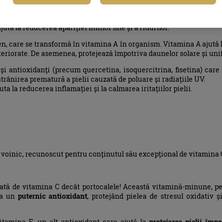
ina C, mango contribuie la producția de
colagen
, o proteină vit
ută la reducerea apariției liniilor fine și a ridurilor.
n, care se transformă în vitamina A în organism. Vitamina A ajută 
teriorate. De asemenea, protejează împotriva daunelor solare și unif
și antioxidanți (precum quercetina, isoquercitrina, fisetina) care
trânirea prematură a pielii cauzată de poluare și radiațiile UV.
a la reducerea inflamației și la calmarea iritațiilor pielii.
 voinic, recunoscut pentru conținutul său excepțional de vitamina C 
ată de vitamina C decât portocalele! Această vitamină-minune, pe 
ca un
puternic antioxidant
, protejând pielea de stresul oxidativ 
itamina E, un alt antioxidant care ajută la
protejarea pielii împ