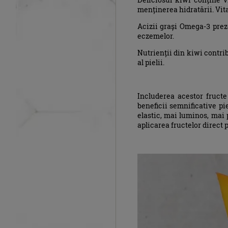
menținerea hidratării. Vit
Acizii grași Omega-3 prez
eczemelor.
Nutrienții din kiwi contri
al pielii.
Includerea acestor fructe
beneficii semnificative pi
elastic, mai luminos, mai p
aplicarea fructelor direct 