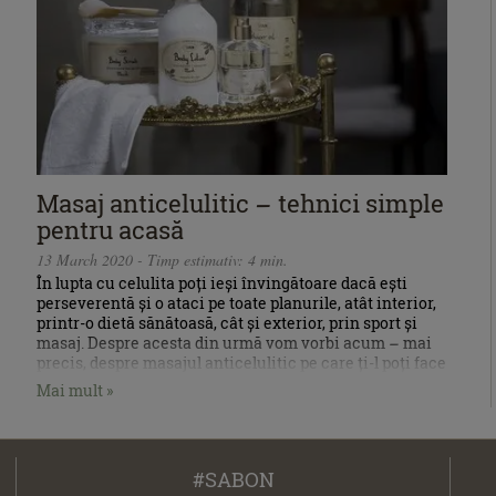
Masaj anticelulitic – tehnici simple
pentru acasă
13 March 2020 - Timp estimativ: 4 min.
În lupta cu celulita poți ieși învingătoare dacă ești
perseverentă și o ataci pe toate planurile, atât interior,
printr-o dietă sănătoasă, cât și exterior, prin sport și
masaj. Despre acesta din urmă vom vorbi acum – mai
precis, despre masajul anticelulitic pe care ți-l poți face
chiar tu.
Mai mult »
#SABON