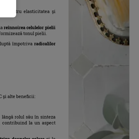
ală pentru elasticitatea și
la
reînnoirea celulelor pielii
ormizează tonul pielii.
 luptă împotriva
radicalilor
și alte beneficii:
lângă rolul său în sinteza
și contribuind la un aspect
otriva daunelor solare
și la