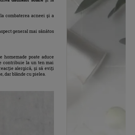
 la combaterea acneei și a
 aspect general mai sănătos
ciale homemade poate aduce
re contribuie la un ten mai
eacție alergică, și să eviți
e, dar blânde cu pielea.