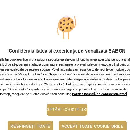
xotice pe pielea ta
min.
Confidențialitatea și experiența personalizată SABON
ce pe pielea ta
tilizăm cookie-uri pentru a asigura securitatea site-ului și funcționarea acestuia, pentru a anal
xotice? Îți place gustul delicios de mango, kiwi, ananas sau portocală
raficul pe site, pentru a adapta conținutul și reclamele la preferințele dumneavoastră și pentru 
feri servicii legate de rețelele sociale. Puteți accepta sau respinge toate tipurile de module co
 fructe și de beneficiile lor asupra ei. Fructele de mango și kiwi 
ăcând clic pe "Accept cookies" sau "Reject cookies", în acest din urmă caz, vor fi utilizate do
a Tropice au o sevă plină de vitamine și nutrienți, oferind energie și 
odulele cookie strict necesare. De asemenea, puteți alege categoriile de module cookie pe c
oriți să le activați făcând clic pe "Setări cookie". Puteți să vă răzgândiți în orice moment făcân
lic pe "Setări cookie" în partea de jos a oricărei pagini de pe site-ul nostru. Pentru mai multe
nformații, faceți clic pe "Setări cookie" sau consultați
Politica noastră de confidențialitate
.
SETĂRI COOKIE-URI
l delicios, plin de nutrienți esențiali pentru o piele sănătoasă și
RESPINGEȚI TOATE
ACCEPT TOATE COOKIE-URILE