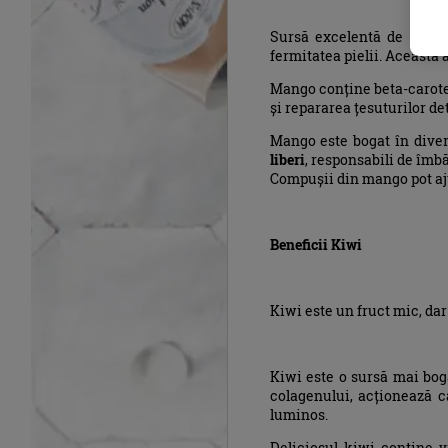
Sursă excelentă de vitam
fermitatea pielii. Aceasta aj
Mango conține beta-carote
și repararea țesuturilor de
Mango este bogat în diver
liberi
, responsabili de îmbă
Compușii din mango pot ajut
Beneficii Kiwi
Kiwi este un fruct mic, dar
Kiwi este o sursă mai bog
colagenului, acționează 
luminos.
Deliciosul kiwi conține v