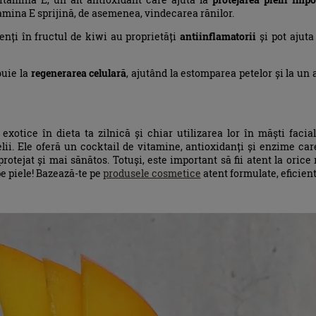
amina E sprijină, de asemenea, vindecarea rănilor.
enți în fructul de kiwi au proprietăți
antiinflamatorii
și pot ajuta
buie la
regenerarea celulară
, ajutând la estomparea petelor și la un
 exotice în dieta ta zilnică și chiar utilizarea lor în măști fa
elii. Ele oferă un cocktail de vitamine, antioxidanți și enzime ca
rotejat și mai sănătos. Totuși, este important să fii atent la orice r
pe piele! Bazează-te pe
produsele cosmetice
atent formulate, eficient