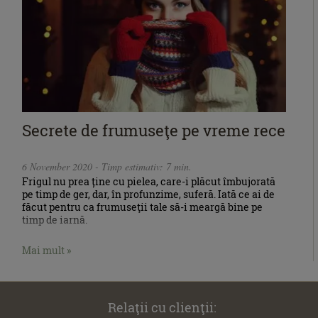
Secrete de frumuseţe pe vreme rece
6 November 2020 - Timp estimativ: 7 min.
Frigul nu prea ține cu pielea, care-i plăcut îmbujorată
pe timp de ger, dar, în profunzime, suferă. Iată ce ai de
făcut pentru ca frumuseţii tale să-i meargă bine pe
timp de iarnă.
Mai mult »
Relaţii cu clienţii: