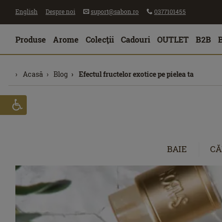
English
Despre noi
suport@sabon.ro
0377101455
Produse
Arome
Colecţii
Cadouri
OUTLET
B2B
Acasă
Blog
Efectul fructelor exotice pe pielea ta
BAIE
CĂ