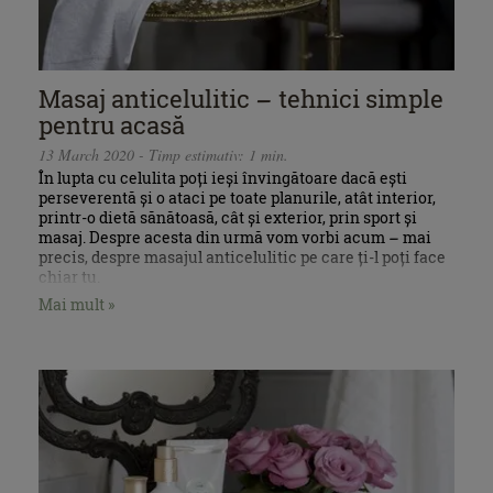
Masaj anticelulitic – tehnici simple
pentru acasă
13 March 2020 - Timp estimativ: 1 min.
În lupta cu celulita poți ieși învingătoare dacă ești
perseverentă și o ataci pe toate planurile, atât interior,
printr-o dietă sănătoasă, cât și exterior, prin sport și
masaj. Despre acesta din urmă vom vorbi acum – mai
precis, despre masajul anticelulitic pe care ți-l poți face
chiar tu.
Mai mult »