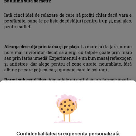
pe ultima sută de metri!
Iată cinci idei de relaxare de care să profiți chiar dacă vara e
pe sfârșite, pune-le pe lista de răsfăţuri pentru trup şi, mai ales,
pentru suflet.
Aleargă desculţă prin iarbă şi pe plajă.
La mare ori la ţară, nimic
nu e mai înviorător decât să alergi cu tălpile goale prin nisip
sau prin iarba umedă. Experimentul e un bun masaj reflexogen
şi antistres, dar alege pentru el zone curate, neumblate, fără
albine pe care poţi călca şi gunoaie care te pot răni.
Dormi sub cerul liber.
Vacanţele cu cortul au un farmec aparte,
mai ales că în nopţile răcoroase de după zilele toride poţi
adormi chiar şi lângă cort, pe o saltea, învelită doar cu o
plapumă de cer şi stele;
Dansează în ploaie.
Răpăielile scurte, de vară, pot fi un bun
prilej de a te răcori şi înveseli. Zburdă şi lasă-te biciuită tandru
de stropii reci de ploaie, dar schimbă-ţi apoi urgent hainele cu
unele uscate, ca să nu transformi răsfăţul în guturai;
Confidențialitatea și experiența personalizată
Citeşte pe o bancă, în parc.
Ia o carte dragă şi fugi cu ea de