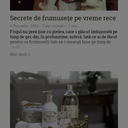
Secrete de frumuseţe pe vreme rece
6 November 2020 - Timp estimativ: 2 min.
Frigul nu prea ține cu pielea, care-i plăcut îmbujorată pe
timp de ger, dar, în profunzime, suferă. Iată ce ai de făcut
pentru ca frumuseţii tale să-i meargă bine pe timp de
iarnă.
Mai mult »