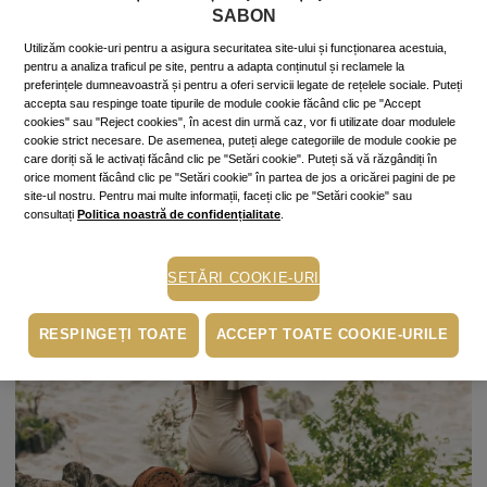
canicula din apartament, în cel mai apropiat parc. Acolo, la
SABON
umbra răcoroasă a pomilor, te poţi desfăta în voie cu vorbele de
Utilizăm cookie-uri pentru a asigura securitatea site-ului și funcționarea acestuia,
dragoste sau de duh ale autorului tău preferat;
pentru a analiza traficul pe site, pentru a adapta conținutul și reclamele la
preferințele dumneavoastră și pentru a oferi servicii legate de rețelele sociale. Puteți
Culege flori de câmp.
Viaţa pare mai frumoasă când n-ai alt
accepta sau respinge toate tipurile de module cookie făcând clic pe "Accept
scop decât să aduni mănunchiuri de plante gingaşe, parfumate
cookies" sau "Reject cookies", în acest din urmă caz, vor fi utilizate doar modulele
şi colorate. În plus, gestul repetat de a te apleca şi culege flori e
cookie strict necesare. De asemenea, puteți alege categoriile de module cookie pe
un excelent exerciţiu de tonifiere pentru braţe, abdomen şi
care doriți să le activați făcând clic pe "Setări cookie". Puteți să vă răzgândiți în
coapse.
orice moment făcând clic pe "Setări cookie" în partea de jos a oricărei pagini de pe
site-ul nostru. Pentru mai multe informații, faceți clic pe "Setări cookie" sau
consultați
Politica noastră de confidențialitate
.
SETĂRI COOKIE-URI
RESPINGEȚI TOATE
ACCEPT TOATE COOKIE-URILE