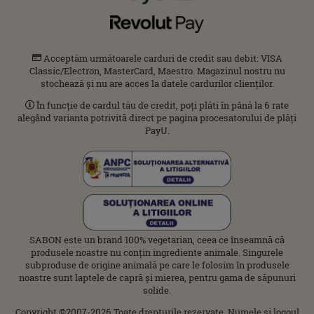
Acceptăm următoarele carduri de credit sau debit: VISA
Classic/Electron, MasterCard, Maestro. Magazinul nostru nu
stochează și nu are acces la datele cardurilor clienților.
În funcție de cardul tău de credit, poți plăti în până la 6 rate
alegând varianta potrivită direct pe pagina procesatorului de plăți
PayU.
SABON este un brand 100% vegetarian, ceea ce înseamnă că
produsele noastre nu conțin ingrediente animale. Singurele
subproduse de origine animală pe care le folosim în produsele
noastre sunt laptele de capră și mierea, pentru gama de săpunuri
solide.
Copyright ©2007-2026 Toate drepturile rezervate. Numele şi logoul