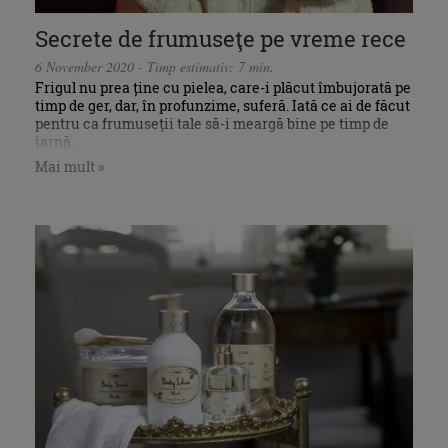
Secrete de frumuseţe pe vreme rece
6 November 2020 - Timp estimativ: 7 min.
Frigul nu prea ține cu pielea, care-i plăcut îmbujorată pe
timp de ger, dar, în profunzime, suferă. Iată ce ai de făcut
pentru ca frumuseţii tale să-i meargă bine pe timp de
iarnă.
Mai mult »