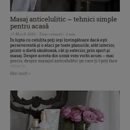
Masaj anticelulitic – tehnici simple
pentru acasă
13 March 2020 - Timp estimativ: 4 min.
În lupta cu celulita poți ieși învingătoare dacă ești
perseverentă și o ataci pe toate planurile, atât interior,
printr-o dietă sănătoasă, cât și exterior, prin sport și
masaj. Despre acesta din urmă vom vorbi acum – mai
precis, despre masajul anticelulitic pe care ți-l poți face
chiar tu.
Mai mult »