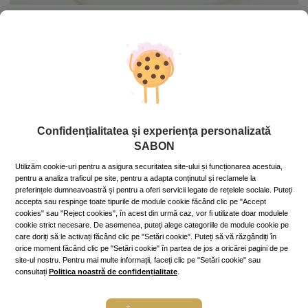
Scrubul pentru scalp este conceput pentru a exfolia pielea
capului, îndepărtând celulele moarte și excesul de ulei,
stimulând îmbunătățirea circulației sangvine și oferind o
senzație de revigorare. Dar cum poate fi folosit corect?
În primul rând, alege scrubul pentru scalp care se potrivește
tipului tău de păr
! Unele scruburi conțin exfolianți mecanici,
cum ar fi zahăr sau cristale de sare, în timp ce altele pot folosi
Confidențialitatea și experiența personalizată
exfolianți chimici, cum ar fi alfa hidroxiacizi (AHA) pentru a
dizolva celulele moarte ale pielii.
SABON
Aplică scrubul înainte de șamponare:
aplicarea acestuia pe un
Utilizăm cookie-uri pentru a asigura securitatea site-ului și funcționarea acestuia,
pentru a analiza traficul pe site, pentru a adapta conținutul și reclamele la
scalp uscat sau ușor umed poate ajuta exfoliantul să acționeze
preferințele dumneavoastră și pentru a oferi servicii legate de rețelele sociale. Puteți
mai eficient.
accepta sau respinge toate tipurile de module cookie făcând clic pe "Accept
cookies" sau "Reject cookies", în acest din urmă caz, vor fi utilizate doar modulele
Secționează-ți părul:
împarte părul în secțiuni, pentru a te
cookie strict necesare. De asemenea, puteți alege categoriile de module cookie pe
asigura că aplici scrubul uniform pe întregul scalp.
care doriți să le activați făcând clic pe "Setări cookie". Puteți să vă răzgândiți în
orice moment făcând clic pe "Setări cookie" în partea de jos a oricărei pagini de pe
Aplică scrubul prin masaj:
masează ușor o cantitate mică de
site-ul nostru. Pentru mai multe informații, faceți clic pe "Setări cookie" sau
scrub pe scalp, folosind vârful degetelor. Începe de la frunte și
consultați
Politica noastră de confidențialitate
.
continuă spre ceafă. Folosește mișcări circulare blânde.
pentru a evita iritația.