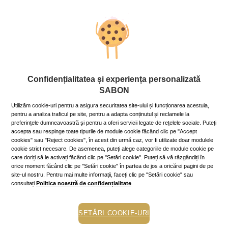
În timp ce o exfoliere delicată folosind un
scrub blând
este
întotdeauna binevenită, este important pentru tine să abordezi
orice tip de tratament pentru piele cu prudență și ținând cont
de tipul tău de ten. Iată ce ar trebui să știi despre exfolierea
pielii după vară:
Peelingul chimic, o soluție cu precauții
Confidențialitatea și experiența personalizată
SABON
Expunerea la soare în timpul verii poate duce la diferite
probleme ale pielii, cum ar fi pigmentare crescută (pete solare),
Utilizăm cookie-uri pentru a asigura securitatea site-ului și funcționarea acestuia,
nuanță neuniformă a pielii, aspect tern și, în unele cazuri,
pentru a analiza traficul pe site, pentru a adapta conținutul și reclamele la
creșterea cantității de sebum sau apariția erupțiilor. Un
preferințele dumneavoastră și pentru a oferi servicii legate de rețelele sociale. Puteți
accepta sau respinge toate tipurile de module cookie făcând clic pe "Accept
peeling chimic poate ajuta la rezolvarea acestor probleme prin
cookies" sau "Reject cookies", în acest din urmă caz, vor fi utilizate doar modulele
exfolierea stratului superior al pielii și dezvăluirea unui strat
cookie strict necesare. De asemenea, puteți alege categoriile de module cookie pe
de piele nou, fin și sănătos.
care doriți să le activați făcând clic pe "Setări cookie". Puteți să vă răzgândiți în
orice moment făcând clic pe "Setări cookie" în partea de jos a oricărei pagini de pe
Înainte de a te supune unui peeling chimic, consultă un
site-ul nostru. Pentru mai multe informații, faceți clic pe "Setări cookie" sau
dermatolog care-ți poate evalua starea pielii, poate recomanda
consultați
Politica noastră de confidențialitate
.
tipul adecvat de
peeling
și poate personaliza planul de
tratament în funcție de nevoile tale specifice.
SETĂRI COOKIE-URI