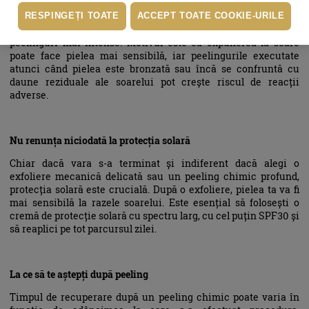
Așteaptă până când pielea sărutată de soare se vindecă
RESPINGEȚI TOATE
ACCEPT TOATE COOKIE-URILE
În general, se recomandă să aștepți până după vară pentru
peelinguri mai intense. Motivul este că expunerea la soare
poate face pielea mai sensibilă, iar peelingurile executate
atunci când pielea este bronzată sau încă se confruntă cu
daune reziduale ale soarelui pot crește riscul de reacții
adverse.
Nu renunța niciodată la protecția solară
Chiar dacă vara s-a terminat și indiferent dacă alegi o
exfoliere mecanică delicată sau un peeling chimic profund,
protecția solară este crucială. După o exfoliere, pielea ta va fi
mai sensibilă la razele soarelui. Este esențial să folosești o
cremă de protecție solară cu spectru larg, cu cel puțin SPF30 și
să reaplici pe tot parcursul zilei.
La ce să te aștepți după peeling
Timpul de recuperare după un peeling chimic poate varia în