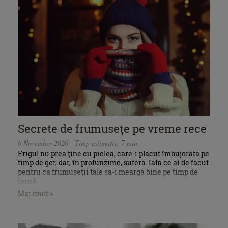
Secrete de frumuseţe pe vreme rece
6 November 2020 - Timp estimativ: 7 min.
Frigul nu prea ține cu pielea, care-i plăcut îmbujorată pe
timp de ger, dar, în profunzime, suferă. Iată ce ai de făcut
pentru ca frumuseţii tale să-i meargă bine pe timp de
iarnă.
Mai mult »