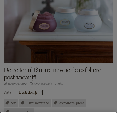
De ce tenul tău are nevoie de exfoliere
post-vacanță
26 September 2024
Timp estimativ: ~5 min.
Faţă
Distribuiţi
ten
luminozitate
exfoliere piele
ingrijire ten