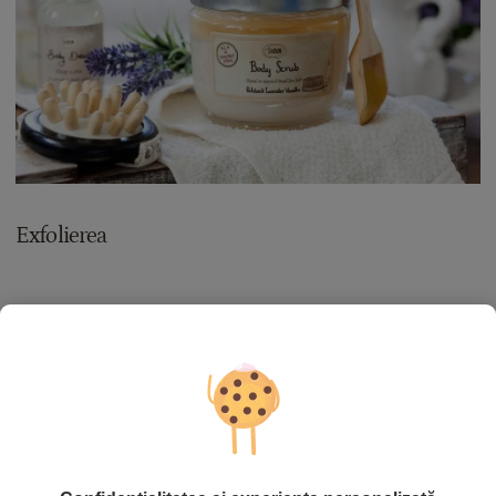
Exfolierea
Pentru o piele cu adevarat mătăsoasă, parfumată și
strălucitoare, SABON vă recomandă exfoliantul de corp cu sare
și ulei.
Exfoliantul conține sare de la Marea Moartă și 6 uleiuri de
îngrijire: de migdale, jojoba, măsline, floarea sorelui, andiroba
și ricin. Granulele de sare detoxifiază, relaxează musculatura
și stimulează circulația sangvină și limfatică. Uleiurile