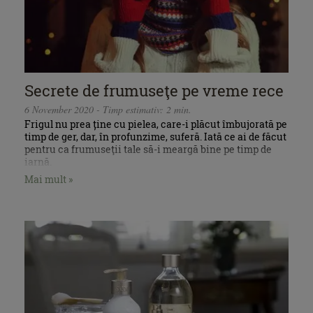
Secrete de frumuseţe pe vreme rece
6 November 2020 - Timp estimativ: 2 min.
Frigul nu prea ține cu pielea, care-i plăcut îmbujorată pe
timp de ger, dar, în profunzime, suferă. Iată ce ai de făcut
pentru ca frumuseţii tale să-i meargă bine pe timp de
iarnă.
Mai mult »