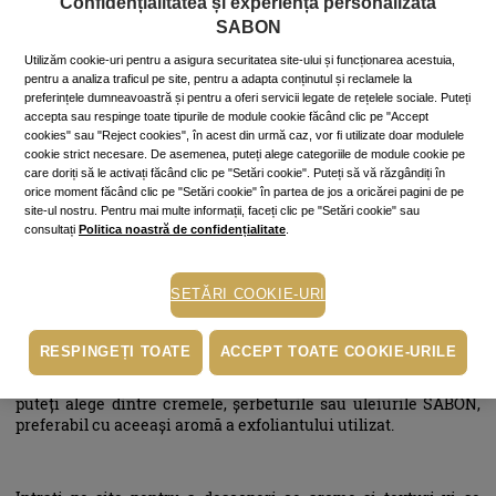
Confidențialitatea și experiența personalizată
hrănesc pielea, o hidratează în profunzime și îi conferă un
parfum delicat ce se menține pe toată durata zilei. Puteți alege
SABON
dintre următoarele arome: trandafir, vanilie, lămâie-mentă,
Utilizăm cookie-uri pentru a asigura securitatea site-ului și funcționarea acestuia,
patchouli, lavandă, mango-kiwi, iasomie, lavandă-mere.
pentru a analiza traficul pe site, pentru a adapta conținutul și reclamele la
preferințele dumneavoastră și pentru a oferi servicii legate de rețelele sociale. Puteți
accepta sau respinge toate tipurile de module cookie făcând clic pe "Accept
cookies" sau "Reject cookies", în acest din urmă caz, vor fi utilizate doar modulele
Aplicarea exfoliantului pe corp se face pe pielea curată, prin
cookie strict necesare. De asemenea, puteți alege categoriile de module cookie pe
fricţionare. Pentru un efect mai intens, vă puteți ajuta de o
care doriți să le activați făcând clic pe "Setări cookie". Puteți să vă răzgândiți în
perie de corp sau de o manușă loofa, pe care le găsiți tot la
orice moment făcând clic pe "Setări cookie" în partea de jos a oricărei pagini de pe
SABON. De asemenea, este necesar ca pielea să fie umedă şi să
site-ul nostru. Pentru mai multe informații, faceți clic pe "Setări cookie" sau
întindeti produsul cu mişcări circulare, insistând mai mult
consultați
Politica noastră de confidențialitate
.
asupra genunchilor, călcâielor şi coatelor.
SETĂRI COOKIE-URI
Dupa finalizarea procedurii, este suficientă clătirea cu apă și
tamponarea ușoară a pielii cu un prosop, pentru a absorbi doar
RESPINGEȚI TOATE
ACCEPT TOATE COOKIE-URILE
apa, nu și uleiurile parfumate care rămân pe piele, hidratând-o.
Dacă mai simțiți nevoia aplicării unei loțiuni sau ulei de corp,
puteți alege dintre cremele, șerbeturile sau uleiurile SABON,
preferabil cu aceeași aromă a exfoliantului utilizat.