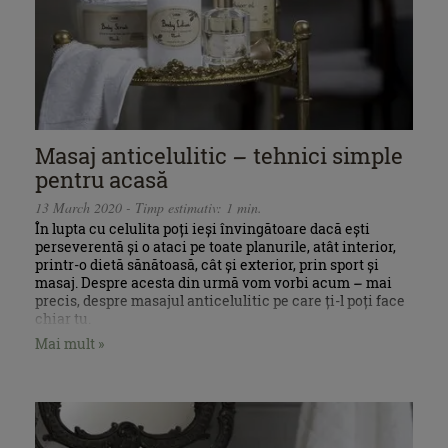
Masaj anticelulitic – tehnici simple
pentru acasă
13 March 2020 - Timp estimativ: 1 min.
În lupta cu celulita poți ieși învingătoare dacă ești
perseverentă și o ataci pe toate planurile, atât interior,
printr-o dietă sănătoasă, cât și exterior, prin sport și
masaj. Despre acesta din urmă vom vorbi acum – mai
precis, despre masajul anticelulitic pe care ți-l poți face
chiar tu.
Mai mult »