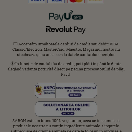
Acceptăm următoarele carduri de credit sau debit: VISA
Classic/Electron, MasterCard, Maestro. Magazinul nostru nu
stochează și nu are acces la datele cardurilor clienților.
În funcție de cardul tău de credit, poți plăti în până la 6 rate
alegând varianta potrivită direct pe pagina procesatorului de plăți
PayU.
SABON este un brand 100% vegetarian, ceea ce înseamnă că
produsele noastre nu conțin ingrediente animale. Singurele
subproduse de origine animală pe care le folosim în produsele