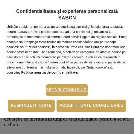
nocive ale razelor UV şi hidratând-o în permanenţă cu ajutorul
unei creme bune antirid. Noua
cremă de ochi Anti Ageing
de la
Confidențialitatea și experiența personalizată
Sabon are o acţiune cvadruplă ce tratează pielea delicată din
SABON
jurul ochilor:
Utilizăm cookie-uri pentru a asigura securitatea site-ului și funcționarea acestuia,
Diminuează liniile fine, ridurile de expresie și cearcănele
pentru a analiza traficul pe site, pentru a adapta conținutul și reclamele la
Păstrează nivelul optim de hidratare a pielii.
preferințele dumneavoastră și pentru a oferi servicii legate de rețelele sociale. Puteți
Asigură nutrienții ce hrănesc pielea
accepta sau respinge toate tipurile de module cookie făcând clic pe "Accept
Creşte fermitatea şi a elasticitatea zonei din jurul ochilor
cookies" sau "Reject cookies", în acest din urmă caz, vor fi utilizate doar modulele
E valabil pentru întregul ten, însă protecția solară e sfântă în
cookie strict necesare. De asemenea, puteți alege categoriile de module cookie pe
special pentru pielea fină din jurul ochilor. De aceea, nu-ți uita
care doriți să le activați făcând clic pe "Setări cookie". Puteți să vă răzgândiți în
vara ochelarii de soare acasă. Fără ei, vederea ţi-e îngreunată,
orice moment făcând clic pe "Setări cookie" în partea de jos a oricărei pagini de pe
te încrunţi, și uite așa se instalează ridurile!
site-ul nostru. Pentru mai multe informații, faceți clic pe "Setări cookie" sau
consultați
Politica noastră de confidențialitate
.
Zâmbește fără tutun
SETĂRI COOKIE-URI
RESPINGEȚI TOATE
ACCEPT TOATE COOKIE-URILE
Dacă fumezi, renunță sau răreşte, pe cât posibil, ţigările.
Fumătoarele înrăite fac de tinere riduri gen laba gâștei,
deoarece se încruntă în timp ce trag din ţigară, pentru a se feri
de fum.