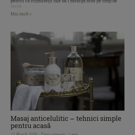
pentru ca frumuseţii tale să-i meargă bine pe timp de
iarnă.
Mai mult »
Masaj anticelulitic – tehnici simple
pentru acasă
13 March 2020 - Timp estimativ: 1 min.