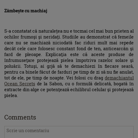
Zâmbește cu machiaj
S-a constatat că naturalețea nu e tocmai cel mai bun prieten al
ochilor frumoși și neridați. Studiile au demonstrat că femeile
care nu se machiază niciodată fac riduri mult mai repede
decât cele care folosesc constant fond de ten, anticearcăn şi
fard de pleoape. Explicaţia este că aceste produse de
înfrumuseţare protejează pielea împotriva razelor solare şi
poluării. Totuși, ai grjă să te demachiezi în fiecare seară,
pentru ca binele făcut de farduri pe timp de zi să nu fie anulat,
tot de ele, pe timp de noapte. Vei folosi cu drag
demachiantul
Ocean Secrets
de la Sabon, cu o formulă delicată, bogată în
extracte din alge ce potenţează echilibrul celular şi protejează
pielea.
Comments