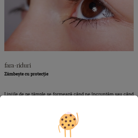
fara-riduri
Zâmbește
cu protecție
Liniile de pe tâmple se formează când ne încruntăm sau când
râdem din toată inima, însă pielea revine la forma inițială dacă
are tonus și e suficient de hidratată. Odată cu înaintarea în
vârstă, ridurile din jurul ochilor devin însă vizibile şi când
tenul este în repaus.
Pentru a întârzia cât mai mult apariţia lor, soluţia nu este să nu
mai râdem, ci să îngrijim pielea, ferind-o în special de efectele