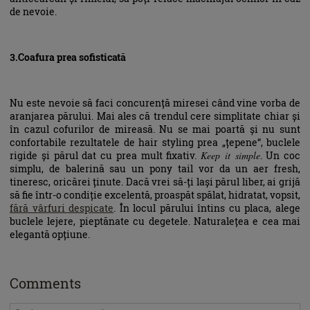
de nevoie.
3.Coafura prea sofisticată
Nu este nevoie să faci concurență miresei când vine vorba de
aranjarea părului. Mai ales că trendul cere simplitate chiar și
în cazul cofurilor de mireasă. Nu se mai poartă și nu sunt
confortabile rezultatele de hair styling prea „țepene“, buclele
rigide și părul dat cu prea mult fixativ.
Keep it simple
. Un coc
simplu, de balerină sau un pony tail vor da un aer fresh,
tineresc, oricărei ținute. Dacă vrei să-ți lași părul liber, ai grijă
să fie într-o condiție excelentă, proaspăt spălat, hidratat, vopsit,
fără vârfuri despicate
. În locul părului întins cu placa, alege
buclele lejere, pieptănate cu degetele. Naturalețea e cea mai
elegantă opțiune.
Comments