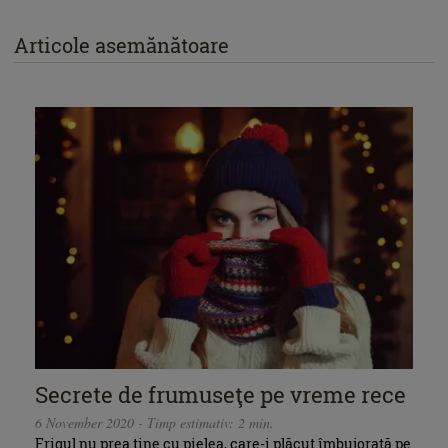
Articole asemănătoare
Secrete de frumuseţe pe vreme rece
6 November 2020 - Timp estimativ: 2 min.
Frigul nu prea ține cu pielea, care-i plăcut îmbujorată pe