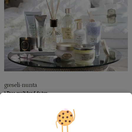
greseli-nunta
1.Prea mult fond de ten
Și prea mult machiaj sau prea colorat. Când auzim cuvântul
„nuntă“, tendința este să ne pregătim pentru un eveniment
elegant de seară, uitând că nunțile noastre tradiționale încep
de cu ziua, chiar înainte de ora prânzului, în special dacă în