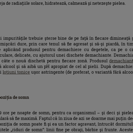
ja de radiațiile solare, hidratează, calmează și netezește pielea.
 impuritățile trebuie șterse bine de pe față în fiecare dimineață ș
ișcări dure, prin care tenul să fie agresat și să-și piardă, în tim
e aplicând produsul pentru demachiere cu degetele, ca pe o c
rculare, delicate, cu ajutorul unei dischete demachiante. Demachia
ind câte o nouă dischetă pentru fiecare zonă. Produsul
demachian
ă alcool și să aibă un pH apropiat de cel al pielii. După demachi
ei
loțiuni tonice
ușor astringente (de preferat, o variantă fără alcoo
poziția de somn
 ore pe noapte de somn, pentru ca organismul – și deci și pielea 
lară să fie maximă. Faptul că în ziua de azi se doarme mai puțin dec
poziția de somn poate fi și ea un factor agravant, întrucât dormitu
ele „riduri de somn“: linii fine pe obraji, bărbie și frunte. Aceste