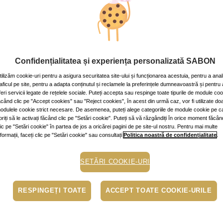
c riduri
v: ~2 min.
Confidențialitatea și experiența personalizată SABON
tilizăm cookie-uri pentru a asigura securitatea site-ului și funcționarea acestuia, pentru a anal
raficul pe site, pentru a adapta conținutul și reclamele la preferințele dumneavoastră și pentru 
feri servicii legate de rețelele sociale. Puteți accepta sau respinge toate tipurile de module co
ăcând clic pe "Accept cookies" sau "Reject cookies", în acest din urmă caz, vor fi utilizate do
odulele cookie strict necesare. De asemenea, puteți alege categoriile de module cookie pe c
oriți să le activați făcând clic pe "Setări cookie". Puteți să vă răzgândiți în orice moment făcân
lic pe "Setări cookie" în partea de jos a oricărei pagini de pe site-ul nostru. Pentru mai multe
nformații, faceți clic pe "Setări cookie" sau consultați
Politica noastră de confidențialitate
.
SETĂRI COOKIE-URI
RESPINGEȚI TOATE
ACCEPT TOATE COOKIE-URILE