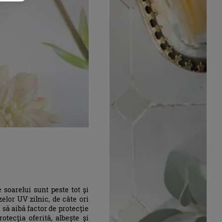
soarelui sunt peste tot și
zelor UV zilnic, de câte ori
 să aibă factor de protecție
tecția oferită, albește și