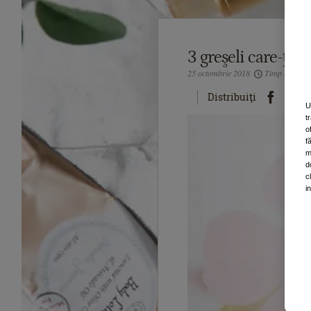
3 greşeli care-ţi fa
25 octombrie 2018
Timp estimati
Distribuiţi
U
t
o
f
m
d
c
i