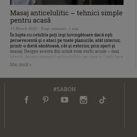
Masaj anticelulitic – tehnici simple
pentru acasă
13 March 2020 - Timp estimativ: 1 min.
În lupta cu celulita poți ieși învingătoare dacă ești
perseverentă și o ataci pe toate planurile, atât interior,
printr-o dietă sănătoasă, cât și exterior, prin sport și
masaj. Despre acesta din urmă vom vorbi acum – mai
precis, despre masajul anticelulitic pe care ți-l poți face
chiar tu.
Mai mult »
#SABON