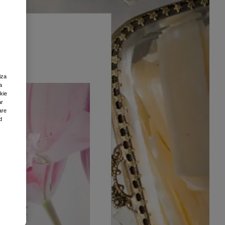
iza
a
okie
ar
are
d