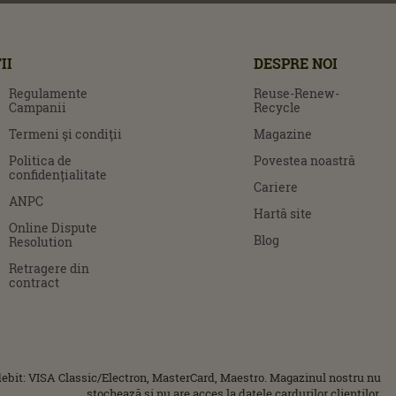
II
DESPRE NOI
Regulamente
Reuse-Renew-
Campanii
Recycle
Termeni şi condiţii
Magazine
Politica de
Povestea noastră
confidențialitate
Cariere
ANPC
Hartă site
Online Dispute
Blog
Resolution
Retragere din
contract
ebit: VISA Classic/Electron, MasterCard, Maestro. Magazinul nostru nu
stochează și nu are acces la datele cardurilor clienților.