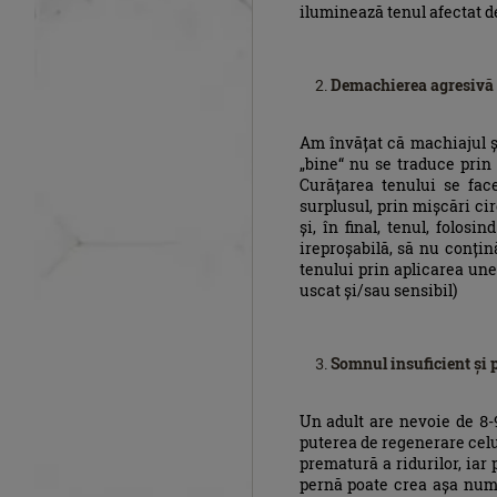
iluminează tenul afectat de
Demachierea agresivă
Am învățat că machiajul și
„bine“ nu se traduce prin m
Curățarea tenului se fac
surplusul, prin mișcări ci
și, în final, tenul, folos
ireproșabilă, să nu conțin
tenului prin aplicarea un
uscat și/sau sensibil)
Somnul insuficient și 
Un adult are nevoie de 8-9
puterea de regenerare celu
prematură a ridurilor, iar 
pernă poate crea așa numit