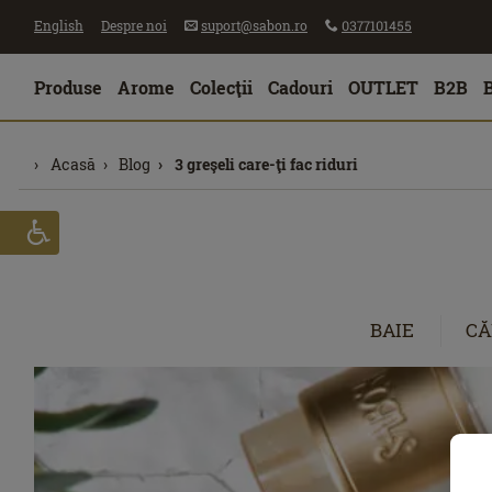
English
Despre noi
suport@sabon.ro
0377101455
Produse
Arome
Colecţii
Cadouri
OUTLET
B2B
Acasă
Blog
3 greşeli care-ţi fac riduri
BAIE
CĂ