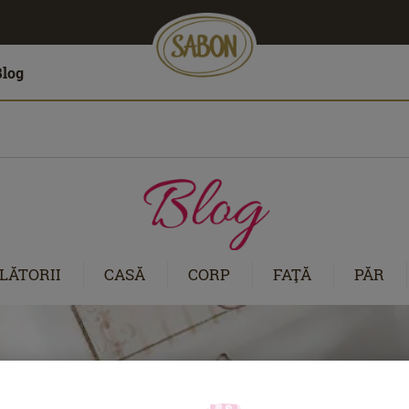
Blog
LĂTORII
CASĂ
CORP
FAŢĂ
PĂR