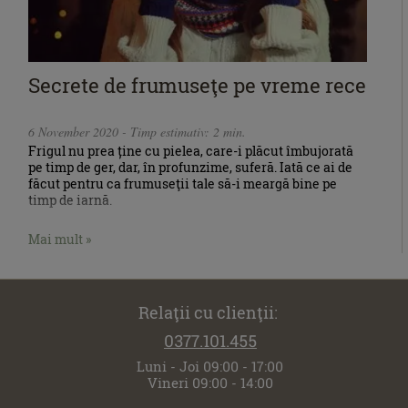
Secrete de frumuseţe pe vreme rece
6 November 2020 - Timp estimativ: 2 min.
Frigul nu prea ține cu pielea, care-i plăcut îmbujorată
pe timp de ger, dar, în profunzime, suferă. Iată ce ai de
făcut pentru ca frumuseţii tale să-i meargă bine pe
timp de iarnă.
Mai mult »
Relaţii cu clienţii:
0377.101.455
Luni - Joi 09:00 - 17:00
Vineri 09:00 - 14:00