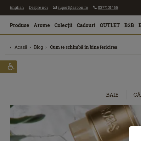
English
Despre noi
suport@sabon.ro
0377101455
Produse
Arome
Colecţii
Cadouri
OUTLET
B2B
Acasă
Blog
Cum te schimbă în bine fericirea
BAIE
CĂ