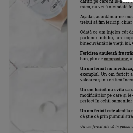
daruri pe care ni le-a dat 
mică, nu vei fi niciodată fe
Așadar, acordându-ne măca
trebui să fim fericiți, ch
Odată ce am înțeles cât de
partener iubitor, un copi
binecuvântările vieții lui, v
Fericirea anulează frustrăr
bun, plin de
compasiune
, 
Un om fericit nu invidiază,
exemplul. Un om fericit ap
valoarea și nu critică înco
Un om fericit nu evită să 
modificărilor pe care și le
perfect în ochii oamenilor 
Un om fericit este atent la 
că știe că prin pumnul strâ
Un om fericit știe că în palma 