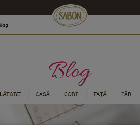
Blog
LĂTORII
CASĂ
CORP
FAŢĂ
PĂR