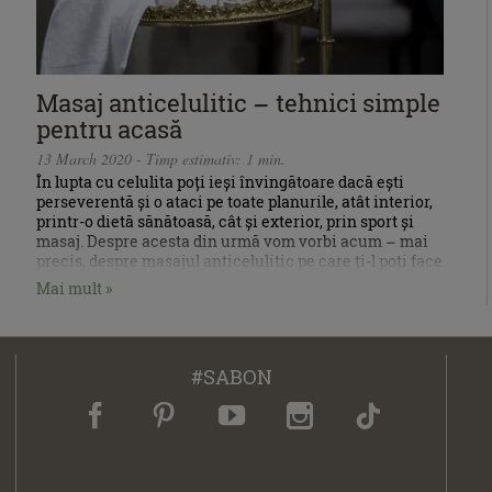
Masaj anticelulitic – tehnici simple
pentru acasă
13 March 2020 - Timp estimativ: 1 min.
În lupta cu celulita poți ieși învingătoare dacă ești
perseverentă și o ataci pe toate planurile, atât interior,
printr-o dietă sănătoasă, cât și exterior, prin sport și
masaj. Despre acesta din urmă vom vorbi acum – mai
precis, despre masajul anticelulitic pe care ți-l poți face
chiar tu.
Mai mult »
#SABON