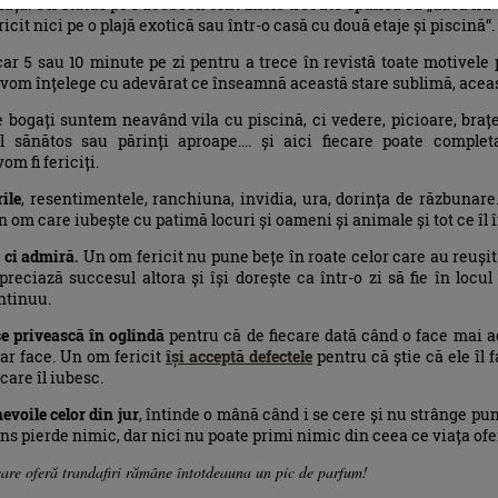
viața. Un status pe Facebook citit zilele trecute spunea că „dacă nu e
ricit nici pe o plajă exotică sau într-o casă cu două etaje și piscină“.
r 5 sau 10 minute pe zi pentru a trece în revistă toate motivele
iar vom înțelege cu adevărat ce înseamnă această stare sublimă, acea
 bogați suntem neavând vila cu piscină, ci vedere, picioare, braț
l sănătos sau părinți aproape.... și aici fiecare poate comple
om fi fericiți.
ile
, resentimentele, ranchiuna, invidia, ura, dorința de răzbunar
un om care iubește cu patimă locuri și oameni și animale și tot ce îl 
 ci admiră.
Un om fericit nu pune bețe în roate celor care au reușit
reciază succesul altora și își dorește ca într-o zi să fie în locul
ntinuu.
se privească în oglindă
pentru că de fiecare dată când o face mai a
-ar face. Un om fericit
își acceptă defectele
pentru că știe că ele îl f
care îl iubesc.
nevoile celor din jur
, întinde o mână când i se cere și nu strânge pu
ns pierde nimic, dar nici nu poate primi nimic din ceea ce viața ofer
care oferă trandafiri rămâne întotdeauna un pic de parfum!