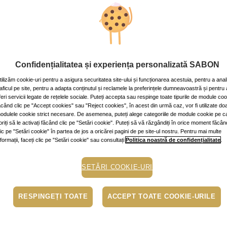
 bine fericirea
2 min.
Confidențialitatea și experiența personalizată SABON
tilizăm cookie-uri pentru a asigura securitatea site-ului și funcționarea acestuia, pentru a anal
raficul pe site, pentru a adapta conținutul și reclamele la preferințele dumneavoastră și pentru 
e
feri servicii legate de rețelele sociale. Puteți accepta sau respinge toate tipurile de module co
ăcând clic pe "Accept cookies" sau "Reject cookies", în acest din urmă caz, vor fi utilizate do
egerea de a vedea o bucurie în toate aspectele vieții tale, indiferent c
odulele cookie strict necesare. De asemenea, puteți alege categoriile de module cookie pe c
oriți să le activați făcând clic pe "Setări cookie". Puteți să vă răzgândiți în orice moment făcân
lic pe "Setări cookie" în partea de jos a oricărei pagini de pe site-ul nostru. Pentru mai multe
nformații, faceți clic pe "Setări cookie" sau consultați
Politica noastră de confidențialitate
.
sia că fericirea este o floare rară, care crește numai în vârful 
om, că este împrejmuită de sârmă ghimpată și protejată de Împăr
 la un moment dat și am continuat să căutăm această
floare
ani în ș
SETĂRI COOKIE-URI
chiar în ochii noștri, în noi.
ericirea nu înseamnă să ai ceea ce dorești, ci să dorești ceea ce ai
RESPINGEȚI TOATE
ACCEPT TOATE COOKIE-URILE
c, fericirea chiar este în noi, pentru că de noi ține să identificăm to
 să apreciem tot ceea ce avem, să fim recunoscători celor mai măr