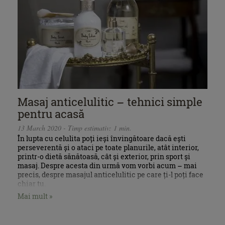
Masaj anticelulitic – tehnici simple
pentru acasă
13 March 2020 - Timp estimativ: 1 min.
În lupta cu celulita poți ieși învingătoare dacă ești
perseverentă și o ataci pe toate planurile, atât interior,
printr-o dietă sănătoasă, cât și exterior, prin sport și
masaj. Despre acesta din urmă vom vorbi acum – mai
precis, despre masajul anticelulitic pe care ți-l poți face
chiar tu.
Mai mult »