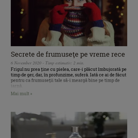
Secrete de frumuseţe pe vreme rece
6 November 2020 - Timp estimativ: 2 min.
Frigul nu prea ține cu pielea, care-i plăcut îmbujorată pe
timp de ger, dar, în profunzime, suferă. Iată ce ai de făcut
pentru ca frumuseţii tale să-i meargă bine pe timp de
iarnă.
Mai mult »