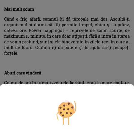
Mai mult somn
Când e frig afară,
somnul
îţi dă târcoale mai des. Ascultă-ţi
organismul şi dormi cât îţi permite timpul, chiar şi la prânz,
câteva ore. Power nappingul – reprizele de somn scurte, de
maximum 15 minute, în care doar ațipești, fără a intra în starea
de somn profund, sunt și ele binevenite în zilele reci în care ai
mult de lucru. Odihna îţi dă putere şi te ajută să-ți recapeți
forțele.
Aburi care vindecă
Cu mii de ani în urmă, izvoarele fierbinţi erau la mare căutare.
Astăzi, avem la-ndemână alte metode, mai desfătătoare, ca să
ne încălzim: sauna sau
băile
fierbinţi şi parfumate.
Transpiraţia intensă dilată vasele de sânge îmbunătăţind
circulaţia, stimulează funcţiile respiratorii şi are efect
revigorant. Poţi pregăti chiar acasă un mic răsfăţ de iarnă,
dacă adaugi câteva picături de ulei esenţial,
sare de baie
şi
nişte petale parfumate, în apa din cadă. E o adevărată alinare,
mai ales dacă suferi de sindromul mâinilor şi picioarelor reci.