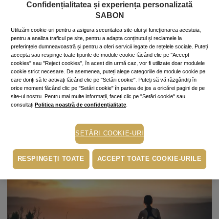
Confidențialitatea și experiența personalizată
SABON
Vitamina C, infuzie de sănătate
Utilizăm cookie-uri pentru a asigura securitatea site-ului și funcționarea acestuia,
Vitamina C este un antioxidant de excepţie, de mare ajutor tot
pentru a analiza traficul pe site, pentru a adapta conținutul și reclamele la
timpul anului, dar mai ales în sezonul de răceli şi gripe. Cătina,
preferințele dumneavoastră și pentru a oferi servicii legate de rețelele sociale. Puteți
accepta sau respinge toate tipurile de module cookie făcând clic pe "Accept
măceşele, citricele, kiwi, varza, broccoli sunt toate surse
cookies" sau "Reject cookies", în acest din urmă caz, vor fi utilizate doar modulele
sănătoase şi gustoase ale acestei
vitamine
.
cookie strict necesare. De asemenea, puteți alege categoriile de module cookie pe
care doriți să le activați făcând clic pe "Setări cookie". Puteți să vă răzgândiți în
orice moment făcând clic pe "Setări cookie" în partea de jos a oricărei pagini de pe
site-ul nostru. Pentru mai multe informații, faceți clic pe "Setări cookie" sau
Băuturi fierbinţi
consultați
Politica noastră de confidențialitate
.
Ceaiurile din plante îndulcite cu miere sau vinul fiert cu miere
şi scorţişoară transformă serile friguroase în unele calde şi
parfumate, pline de energie şi voie bună.
SETĂRI COOKIE-URI
RESPINGEȚI TOATE
ACCEPT TOATE COOKIE-URILE