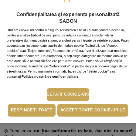
Totodată,
înainte să usuci părul cu foehnul, aplică puțin parfum
pe lungimea firelor de păr
, uscat în prealabil cu prosopul. La
fiecare adiere de vânt sau de fiecare dată când vei întoarce
Confidențialitatea și experiența personalizată
capul pe parcursul zilei,
părul tău
va răspândi în jur notele
SABON
parfumului aplicat dimineață!
Utilizăm cookie-uri pentru a asigura securitatea site-ului și funcționarea acestuia,
Un alt truc este
să-ți parfumezi peria de păr
. Astfel, la fiecare
pentru a analiza traficul pe site, pentru a adapta conținutul și reclamele la
folosire, parfumul se va răspândi uniform și delicat în tot părul!
preferințele dumneavoastră și pentru a oferi servicii legate de rețelele sociale. Puteți
accepta sau respinge toate tipurile de module cookie făcând clic pe "Accept
Aplică parfum și pe
decolteu
! Datorită căldurii corpului, aroma
cookies" sau "Reject cookies", în acest din urmă caz, vor fi utilizate doar modulele
va persista întreaga zi.
cookie strict necesare. De asemenea, puteți alege categoriile de module cookie pe
care doriți să le activați făcând clic pe "Setări cookie". Puteți să vă răzgândiți în
Ideal este să aplici parfumul în zonele fierbinți, de puls
, cum ar fi
orice moment făcând clic pe "Setări cookie" în partea de jos a oricărei pagini de pe
încheieturile mâinilor, gâtul, spatele urechilor, decolteul și
site-ul nostru. Pentru mai multe informații, faceți clic pe "Setări cookie" sau
articulațiile coatelor și a genunchilor.
consultați
Politica noastră de confidențialitate
.
Și, de ce nu, când te pregătești să mergi la plajă
nu uita să lași
un puf din parfumul tău preferat pe prosopul de plajă și chiar și
SETĂRI COOKIE-URI
pe costumul de baie!
Poartă în poșetă o variantă mini sau travel size a
parfumului
RESPINGEȚI TOATE
ACCEPT TOATE COOKIE-URILE
preferat
și poți reaplica peste zi, de fiecare dată când simți
nevoia să reîmprospătezi parfumul!
Și încă ceva:
nu ține parfumurile în baie, dar nici în soare!