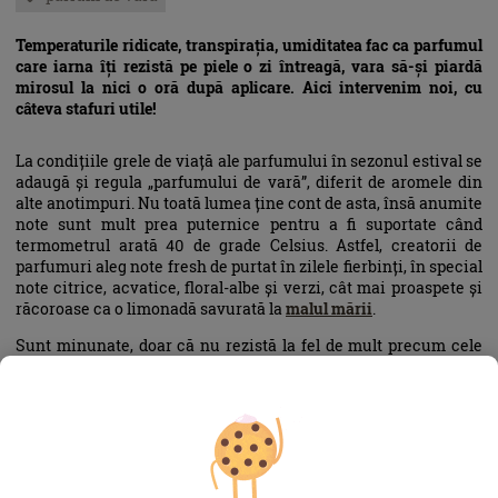
Temperaturile ridicate, transpirația, umiditatea fac ca parfumul
care iarna îți rezistă pe piele o zi întreagă, vara să-și piardă
mirosul la nici o oră după aplicare. Aici intervenim noi, cu
câteva stafuri utile!
La condițiile grele de viață ale parfumului în sezonul estival se
adaugă și regula „parfumului de vară”, diferit de aromele din
alte anotimpuri. Nu toată lumea ține cont de asta, însă anumite
note sunt mult prea puternice pentru a fi suportate când
termometrul arată 40 de grade Celsius. Astfel, creatorii de
parfumuri aleg note fresh de purtat în zilele fierbinți, în special
note citrice, acvatice, floral-albe și verzi, cât mai proaspete și
răcoroase ca o limonadă savurată la
malul mării
.
Sunt minunate, doar că nu rezistă la fel de mult precum cele
orientale, lemnoase sau dulci, gurmande.
Așadar, avem nevoie să apelăm la unele trucuri, pentru a ne
bucura de parfumul preferat și în zilele toride, iar unul dintre
cele mai eficiente este folosirea unei loțiuni de corp din
aceeași gamă, peste care să suprapunem ulterior parfumul.