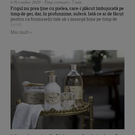
6 November 2020 - Timp estimativ: 7 min.
Frigul nu prea ține cu pielea, care-i plăcut îmbujorată pe
timp de ger, dar, în profunzime, suferă. Iată ce ai de făcut
pentru ca frumuseţii tale să-i meargă bine pe timp de
iarnă.
Mai mult »