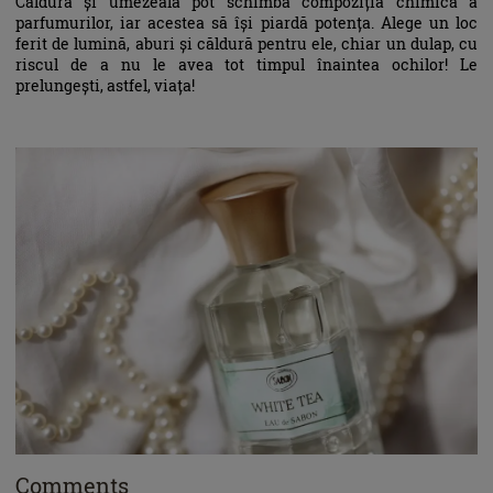
Căldura și umezeala pot schimba compoziția chimică a
parfumurilor, iar acestea să își piardă potența. Alege un loc
ferit de lumină, aburi și căldură pentru ele, chiar un dulap, cu
riscul de a nu le avea tot timpul înaintea ochilor! Le
prelungești, astfel, viața!
Comments