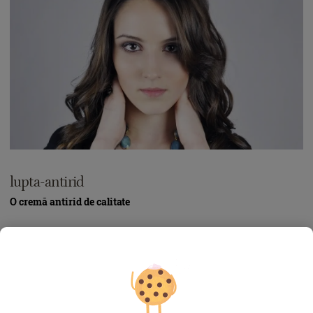
lupta-antirid
O cremă antirid de calitate
Când vine vorba de crema antirid, calitatea investiției se va
vedea pe pielea ta. Pentru că aceste creme înglobează în
formulele lor substanțe revoluționare și ani buni de cercetări
de laborator, nu sunt deloc ieftine, dar își merită banii. O cremă
antirid care se respectă e musai să conțină factor de protecție