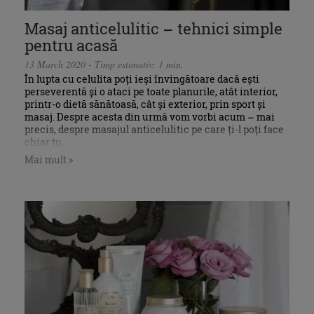
Masaj anticelulitic – tehnici simple
pentru acasă
13 March 2020 - Timp estimativ: 1 min.
În lupta cu celulita poți ieși învingătoare dacă ești
perseverentă și o ataci pe toate planurile, atât interior,
printr-o dietă sănătoasă, cât și exterior, prin sport și
masaj. Despre acesta din urmă vom vorbi acum – mai
precis, despre masajul anticelulitic pe care ți-l poți face
chiar tu.
Mai mult »