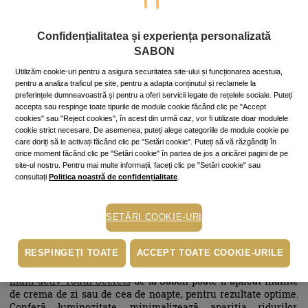
solară, pentru că, se știe, soarele în exces e dușmanul tenului,
nu prietenul lui.
Pentru un efect cu adevărat remarcabil, folosește crema
Confidențialitatea și experiența personalizată
antirid și pe gât și decolteu, zonele care îmbătrânesc chiar mai
SABON
repde decât fața.
Utilizăm cookie-uri pentru a asigura securitatea site-ului și funcționarea acestuia,
Recomandarea noastră sunt noile creme din colecția anti-
pentru a analiza traficul pe site, pentru a adapta conținutul și reclamele la
preferințele dumneavoastră și pentru a oferi servicii legate de rețelele sociale. Puteți
ageing Youth Secrets de la Sabon – o
cremă de zi
ușoară, cu
accepta sau respinge toate tipurile de module cookie făcând clic pe "Accept
SPF25, care protejează pielea de razele ultraviolete și de
cookies" sau "Reject cookies", în acest din urmă caz, vor fi utilizate doar modulele
radicalii liberi, și o
cremă de noapte
bogată, ce face minuni în
cookie strict necesare. De asemenea, puteți alege categoriile de module cookie pe
timpul somnului. Te vei trezi, la propriu, cu o piele odihnită și
care doriți să le activați făcând clic pe "Setări cookie". Puteți să vă răzgândiți în
întinerită.
orice moment făcând clic pe "Setări cookie" în partea de jos a oricărei pagini de pe
site-ul nostru. Pentru mai multe informații, faceți clic pe "Setări cookie" sau
consultați
Politica noastră de confidențialitate
.
Un ser cu efect rapid
SETĂRI COOKIE-URI
Serul pătrunde în piele mai repde decât crema, datorită
texturii lichide și completează cu succes efectele benefice ale
RESPINGEȚI TOATE
ACCEPT TOATE COOKIE-URILE
cremei. Aplică-l pe tenul curat și apoi dă-te și cu cremă.
Serul
multi-activ Youth Secrets
de la Sabon poate fi aplicat înainte
de crema de zi sau de cea de noapte, pentru rezultate optime.
Conferă luminozitate, minimalizează apariţia ridurilor,