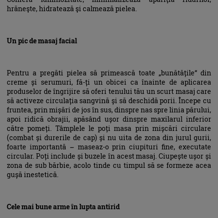
hrăneşte, hidratează şi calmează pielea.
Un pic de masaj facial
Pentru a pregăti pielea să primească toate „bunătățile“ din
creme și serumuri, fă-ți un obicei ca înainte de aplicarea
produselor de îngrijire să oferi tenului tău un scurt masaj care
să activeze circulația sangvină și să deschidă porii. Începe cu
fruntea, prin mișări de jos în sus, dinspre nas spre linia părului,
apoi ridică obrajii, apăsând ușor dinspre maxilarul inferior
către pomeți. Tâmplele le poți masa prin mișcări circulare
(combat și durerile de cap) și nu uita de zona din jurul gurii,
foarte importantă – maseaz-o prin ciupituri fine, executate
circular. Poți include și buzele în acest masaj. Ciupește ușor și
zona de sub bărbie, acolo tinde cu timpul să se formeze acea
gușă inestetică.
Cele mai bune arme în lupta antirid