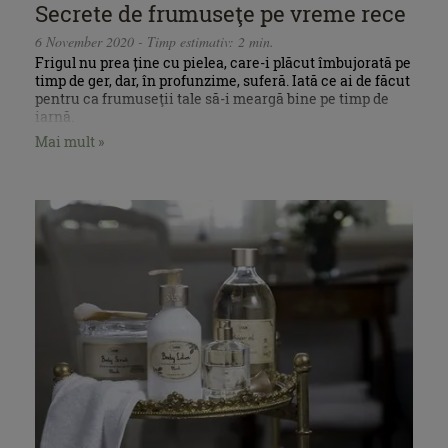
Secrete de frumuseţe pe vreme rece
6 November 2020 - Timp estimativ: 2 min.
Frigul nu prea ține cu pielea, care-i plăcut îmbujorată pe
timp de ger, dar, în profunzime, suferă. Iată ce ai de făcut
pentru ca frumuseţii tale să-i meargă bine pe timp de
iarnă.
Mai mult »