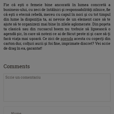
Fie că ești o femeie bine ancorată în lumea concretă a
business-ului, cu zeci de întâlniri și responsabilități zilnice, fie
că ești o eternă rebelă, mereu cu capul în nori și cu tot timpul
din lume la dispoziția ta, ai nevoie de un element care să te
ajute să te organizezi mai bine în zilele aglomerate. Din poșeta
ta clasică sau din rucsacul boem nu trebuie să lipsească o
agendă șic, în care să notezi ce ai de făcut peste zi și care să-ți
facă viața mai ușoară. Ce zici de
agenda
acesta cu coperţi din
carton dur, colţuri aurii și foi fine, imprimate discret? Vei scrie
de drag în ea, garantat!
Comments