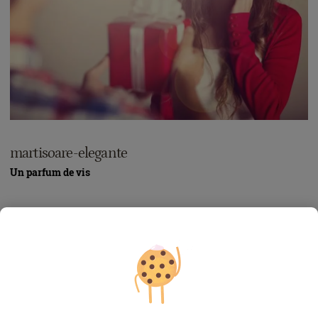
martisoare-elegante
Un parfum de vis
Pentru senzuala Marilyn Monroe, o picătură de parfum era
unicul veșmânt de care avea nevoie seara, la culcare. Și parcă
nicio ținută, oricât ar fi ea de elegantă, nu e desăvârșită fără un
strop din aroma magică a parfumului preferat. Unele femei au
un parfum de care nu se despart toată viața. Altele
experimentează mereu senzații noi, căutând perchea olfactivă
ideală cu fervoarea cu care îți cauți sufletul pereche. Dacă ești
încă în căutarea unei arome care să-ți completeze perfect