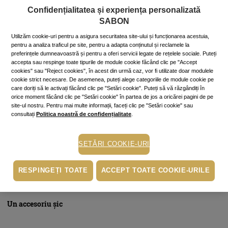
personalitatea, deschide această
Carte a Esențelor
și poate
Confidențialitatea și experiența personalizată
chiar aici se ascunde aroma visurilor tale.
SABON
Utilizăm cookie-uri pentru a asigura securitatea site-ului și funcționarea acestuia,
pentru a analiza traficul pe site, pentru a adapta conținutul și reclamele la
Un desú fin
preferințele dumneavoastră și pentru a oferi servicii legate de rețelele sociale. Puteți
accepta sau respinge toate tipurile de module cookie făcând clic pe "Accept
cookies" sau "Reject cookies", în acest din urmă caz, vor fi utilizate doar modulele
cookie strict necesare. De asemenea, puteți alege categoriile de module cookie pe
„Dragă Miruna, îți spun printre șoapte / Îmi place cămașa ta de
care doriți să le activați făcând clic pe "Setări cookie". Puteți să vă răzgândiți în
noapte“, cânta Mircea Vintilă, cu glas suav, iubitei sale. La ceas
orice moment făcând clic pe "Setări cookie" în partea de jos a oricărei pagini de pe
de amor și de taină, nimic nu scoate mai bine în evidență
site-ul nostru. Pentru mai multe informații, faceți clic pe "Setări cookie" sau
feminitatea decât textura moale și delicată a lenjeriei de corp
consultați
Politica noastră de confidențialitate
.
sau de noapte. Din arsenalul tău de seducție e musai să nu
lipsească seturile de lenjerie fină, neglijeurile moi și cămășile
de noapte deopotrivă comode și sexy. La Sabon te așteaptă să le
SETĂRI COOKIE-URI
iei acasă seturi de maiou cu boxeri și
cămăşi de
noapte
vaporoase, dantelate, dintr-un material foarte fin şi
lejer.
RESPINGEȚI TOATE
ACCEPT TOATE COOKIE-URILE
Un accesoriu șic