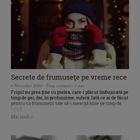
Secrete de frumuseţe pe vreme rece
6 November 2020 - Timp estimativ: 2 min.
Frigul nu prea ține cu pielea, care-i plăcut îmbujorată pe
timp de ger, dar, în profunzime, suferă. Iată ce ai de făcut
pentru ca frumuseţii tale să-i meargă bine pe timp de
iarnă.
Mai mult »