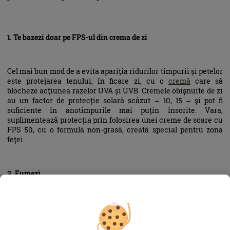
1. Te bazezi doar pe FPS-ul din crema de zi
Cel mai bun mod de a evita apariția ridurilor timpurii și petelor
este protejarea tenului, în ficare zi, cu o
cremă
care să
blocheze acțiunea razelor UVA și UVB. Cremele obișnuite de zi
au un factor de protecție solară scăzut – 10, 15 – și pot fi
suficiente în anotimpurile mai puțin însorite. Vara,
suplimentează protecția prin folosirea unei creme de soare cu
FPS 50, cu o formulă non-grasă, creată special pentru zona
feței.
2. Fumezi
Ai nevoie de un motiv în plus să renunți la fumat? Ei bine,
acest obicei, periculos pentru sănătate în general, e extrem de
dăunător tenului. Fumatul usucă fața, o predispune la apariția