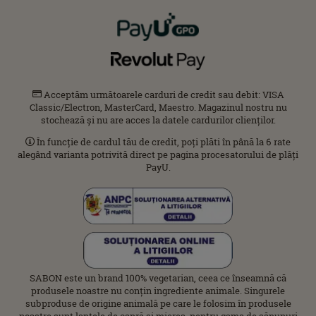
Acceptăm următoarele carduri de credit sau debit: VISA
Classic/Electron, MasterCard, Maestro. Magazinul nostru nu
stochează și nu are acces la datele cardurilor clienților.
În funcție de cardul tău de credit, poți plăti în până la 6 rate
alegând varianta potrivită direct pe pagina procesatorului de plăți
PayU.
SABON este un brand 100% vegetarian, ceea ce înseamnă că
produsele noastre nu conțin ingrediente animale. Singurele
subproduse de origine animală pe care le folosim în produsele
noastre sunt laptele de capră și mierea, pentru gama de săpunuri