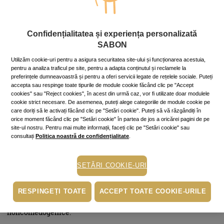
ridurilor premature profunde, îi afectează prospețimea și
elasticitatea. Fiecare zece ani de fumat te fac să arăți cu 2,5
ani mai bătrână decât vârsta din buletin, conform unui studiu
Confidențialitatea și experiența personalizată
al publicației medicale Plastic and Reconstructive Surgery
(Chirurgie plastică și reconstructivă).
SABON
Utilizăm cookie-uri pentru a asigura securitatea site-ului și funcționarea acestuia,
pentru a analiza traficul pe site, pentru a adapta conținutul și reclamele la
3. Alegi produse pentru toate tipurile de ten
preferințele dumneavoastră și pentru a oferi servicii legate de rețelele sociale. Puteți
accepta sau respinge toate tipurile de module cookie făcând clic pe "Accept
cookies" sau "Reject cookies", în acest din urmă caz, vor fi utilizate doar modulele
cookie strict necesare. De asemenea, puteți alege categoriile de module cookie pe
Pare salvator, când nu știi ce se potrivește tenului tău, să
care doriți să le activați făcând clic pe "Setări cookie". Puteți să vă răzgândiți în
citești pe etichetă că produsul se adresează oricărui tip de ten.
orice moment făcând clic pe "Setări cookie" în partea de jos a oricărei pagini de pe
site-ul nostru. Pentru mai multe informații, faceți clic pe "Setări cookie" sau
Practic, nu poți da greș cu el, nu-i așa? Lucrurile sunt mult mai
consultați
Politica noastră de confidențialitate
.
nuanțate, însă. Dacă în cazul unui ten normal, fără mari
probleme, aceste produse cu spectru larg de acțiune își pot
face treaba fără urmări neplăcute, în momentul în care tenul
SETĂRI COOKIE-URI
are o problemă, e indicat să te adresezi acelei probleme, pentru
a o atenua/vindeca.
RESPINGEȚI TOATE
ACCEPT TOATE COOKIE-URILE
Astfel, în cazul unui ten foarte gras, seboreic, alege produse
indicate tenului gras, pe care să apară specificat că sunt
noncomedogenice.