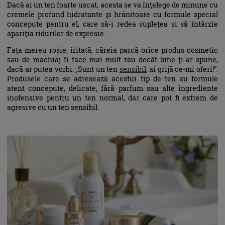
Dacă ai un ten foarte uscat, acesta se va înțelege de minune cu
cremele profund hidratante și hrănitoare cu formule special
concepute pentru el, care să-i redea suplețea și să întârzie
apariția ridurilor de expresie.
Fața mereu roșie, iritată, căreia parcă orice produs cosmetic
sau de machiaj îi face mai mult rău decât bine ți-ar spune,
dacă ar putea vorbi: „Sunt un ten
sensibil
, ai grijă ce-mi oferi!“.
Produsele care se adresează acestui tip de ten au formule
atent concepute, delicate, fără parfum sau alte ingrediente
inofensive pentru un ten normal, dar care pot fi extrem de
agresive cu un ten sensibil.