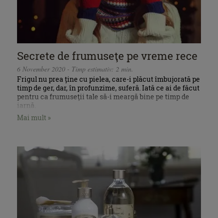
Secrete de frumuseţe pe vreme rece
6 November 2020 - Timp estimativ: 2 min.
Frigul nu prea ține cu pielea, care-i plăcut îmbujorată pe
timp de ger, dar, în profunzime, suferă. Iată ce ai de făcut
pentru ca frumuseţii tale să-i meargă bine pe timp de
iarnă.
Mai mult »