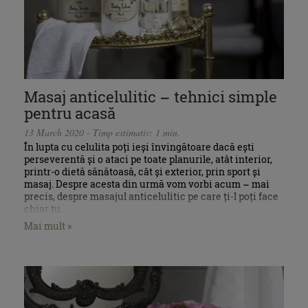
Masaj anticelulitic – tehnici simple
pentru acasă
13 March 2020 - Timp estimativ: 1 min.
În lupta cu celulita poți ieși învingătoare dacă ești
perseverentă și o ataci pe toate planurile, atât interior,
printr-o dietă sănătoasă, cât și exterior, prin sport și
masaj. Despre acesta din urmă vom vorbi acum – mai
precis, despre masajul anticelulitic pe care ți-l poți face
chiar tu.
Mai mult »