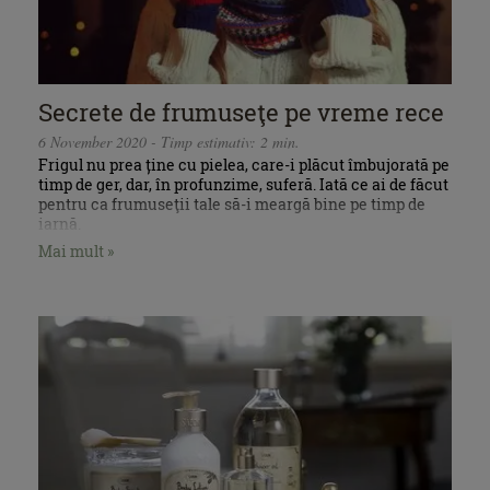
Secrete de frumuseţe pe vreme rece
6 November 2020 - Timp estimativ: 2 min.
Frigul nu prea ține cu pielea, care-i plăcut îmbujorată pe
timp de ger, dar, în profunzime, suferă. Iată ce ai de făcut
pentru ca frumuseţii tale să-i meargă bine pe timp de
iarnă.
Mai mult »