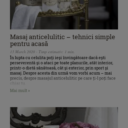
Masaj anticelulitic – tehnici simple
pentru acasă
13 March 2020 - Timp estimativ: 1 min.
În lupta cu celulita poți ieși învingătoare dacă ești
perseverentă și o ataci pe toate planurile, atât interior,
printr-o dietă sănătoasă, cât și exterior, prin sport și
masaj. Despre acesta din urmă vom vorbi acum – mai
precis, despre masajul anticelulitic pe care ți-l poți face
chiar tu.
Mai mult »