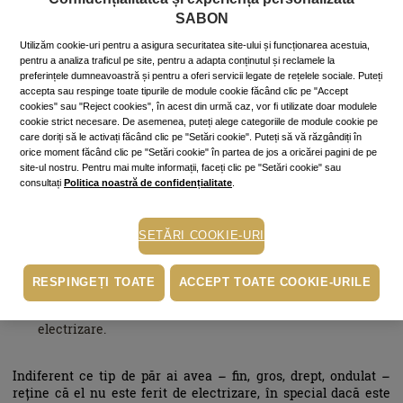
firul de păr. Iarna ar fi chiar bine să nu te șamponezi de
SABON
două ori la aceeași spălare (mai bine îndesești numărul de
spălări, dacă simți nevoia) și să folosești un șampon blând
Utilizăm cookie-uri pentru a asigura securitatea site-ului și funcționarea acestuia,
cu firul de păr. Îți recomandăm
șamponul Green Rose
de la
pentru a analiza traficul pe site, pentru a adapta conținutul și reclamele la
Sabon, cu o formulă fină și hrănitoare.
preferințele dumneavoastră și pentru a oferi servicii legate de rețelele sociale. Puteți
După spălare, clătește-ți părul cu apă rece
, pentru a închide
accepta sau respinge toate tipurile de module cookie făcând clic pe "Accept
cuticula și a neutraliza efectul nedorit al electrizării.
cookies" sau "Reject cookies", în acest din urmă caz, vor fi utilizate doar modulele
Foarte importantă este peria cu care îți faci zilnic toaletarea
cookie strict necesare. De asemenea, puteți alege categoriile de module cookie pe
care doriți să le activați făcând clic pe "Setări cookie". Puteți să vă răzgândiți în
părului.
Aceasta e bine să aibă peri naturali sau din
orice moment făcând clic pe "Setări cookie" în partea de jos a oricărei pagini de pe
materiale antielectrizare. Pentru mai multă siguranță,
site-ul nostru. Pentru mai multe informații, faceți clic pe "Setări cookie" sau
pune uleiul tău preferat de păr (acela care se aplică fără
consultați
Politica noastră de confidențialitate
.
clătire și cu care e musai să te împrietenești) într-un
recipient cu pulverizator și stropește peria înainte de
pieptănare. Astfel, vei întinde uniform uleiul și cel mai
SETĂRI COOKIE-URI
rebel păr se va electriza mult mai greu.
Poartă haine din materiale naturale.
În măsura
posibilităților, îmbracă pulovere, fulare și căciuli din
RESPINGEȚI TOATE
ACCEPT TOATE COOKIE-URILE
materiale naturale (lână, bumbac) și evită materialele
supraelastice, întrucât stimulează fenomenul de
electrizare.
Indiferent ce tip de păr ai avea – fin, gros, drept, ondulat –
reține că el nu este ferit de electrizare, în special dacă este