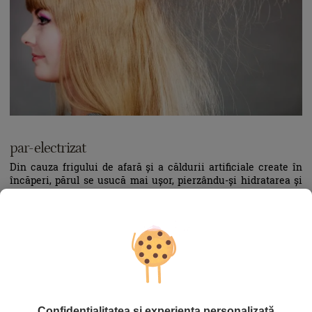
par-electrizat
Din cauza frigului de afară și a căldurii artificiale create în
încăperi, părul se usucă mai ușor, pierzându-și hidratarea și
elasticitatea. Iar cu un păr electrizat, orice coafură pare
dezordonată și are un aspect neîngrijit.
Ce se poate face? Iată câteva sfaturi utile de care să ții seama
în special în anotimpul cel mai friguros.
Nu folosi, la spălare, o cantitate prea mare de șampon.
Șamponul, în special dacă nu e corect ales, usucă excesiv
Confidențialitatea și experiența personalizată