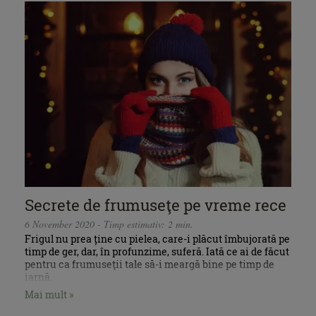
Secrete de frumuseţe pe vreme rece
6 November 2020 - Timp estimativ: 2 min.
Frigul nu prea ține cu pielea, care-i plăcut îmbujorată pe
timp de ger, dar, în profunzime, suferă. Iată ce ai de făcut
pentru ca frumuseţii tale să-i meargă bine pe timp de
iarnă.
Mai mult »