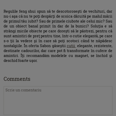
Regulile feng shui spun să te descotorosești de vechituri, dar
nu-i așa că nu te poți despărți de scoica dăruită pe malul mării
de primul tău iubit? Sau de primele ciubote ale celui mic? Sau
de un obiect banal primit în dar de la bunici? Soluția e să
strângi micile obiecte pe care dorești să le păstrezi, pentru că
sunt amintiri de preț pentru tine, într-o cutie elegantă, pe care
s-o ții la vedere și în care să poți scotoci când te năpădesc
nostalgiile. În oferta Sabon găseștii
cutii
elegante, rezistente,
destinate cadourilor, dar care pot fi transformate în cufere de
amintiri. Îți recomandăm modelele cu magnet, se închid și
deschid foarte ușor.
Comments