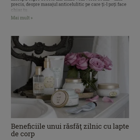
precis, despre masajul anticelulitic pe care ți-l poți face
chiar tu.
Mai mult »
Beneficiile unui răsfăţ zilnic cu lapte
de corp