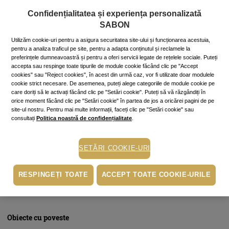
la Sabon
, o agendă-jurnal elegantă, cu coperţi din carton dur,
Confidențialitatea și experiența personalizată
colţuri aurii și foi fine, imprimate discret.
SABON
Utilizăm cookie-uri pentru a asigura securitatea site-ului și funcționarea acestuia,
pentru a analiza traficul pe site, pentru a adapta conținutul și reclamele la
preferințele dumneavoastră și pentru a oferi servicii legate de rețelele sociale. Puteți
Fotografiile cele mai dragi
accepta sau respinge toate tipurile de module cookie făcând clic pe "Accept
cookies" sau "Reject cookies", în acest din urmă caz, vor fi utilizate doar modulele
cookie strict necesare. De asemenea, puteți alege categoriile de module cookie pe
care doriți să le activați făcând clic pe "Setări cookie". Puteți să vă răzgândiți în
De când cu progresul tehnologic și cu aparatele foto ce pot
orice moment făcând clic pe "Setări cookie" în partea de jos a oricărei pagini de pe
stoca mii de poze, ne-am cam dezobișnuit să facem albume de
site-ul nostru. Pentru mai multe informații, faceți clic pe "Setări cookie" sau
hârtie, ne mulțumim cu cele păstrate în memoria
consultați
Politica noastră de confidențialitate
.
computerului. Fotografiile frumos înrămate dau însă suflet
spațiului în care locuim, îl personalizează și ne așază sub
priviri cele mai frumoase clipe ale vieții noastre. Alege, așadar,
SETĂRI COOKIE-URI
din miile de fotografii stocate pe hard, câteva cărora să le dai
viață pe hârtie foto și pe care să le înrămezi elegant.
RESPINGEȚI TOATE
ACCEPT TOATE COOKIE-URILE
Obiecte cu poveste