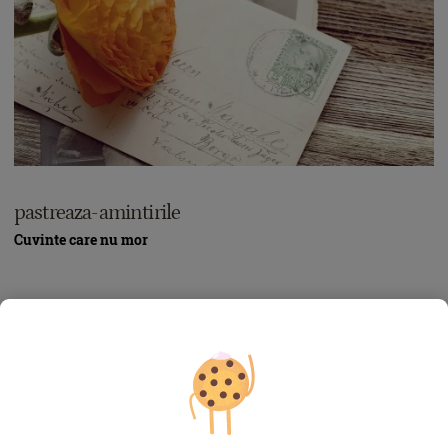
pastreaza-amintirile
Cuvinte care nu mor
Când simți că evenimentele te copleșesc, scrie. Când iubești,
așterne iubirea în versuri concepute de tine sau de alții. Scrie
ce faci peste zi, ce simți, ce-ți dorești. Scrisul e eliberator,
limpezește mintea, ține spiritul în bună formă, te ajută să iei
cele mai bune decizii. Nu e niciodată prea târziu să ții un
jurnal și să aduni în el fapte, întâmplări, clipe banale sau clipe
de neuitat. Scrie cu stil, caligrafiază cu grijă, îmbracă-ți frumos
amintirile așternute pe hârtie. Îți propunem
Book of Secrets de