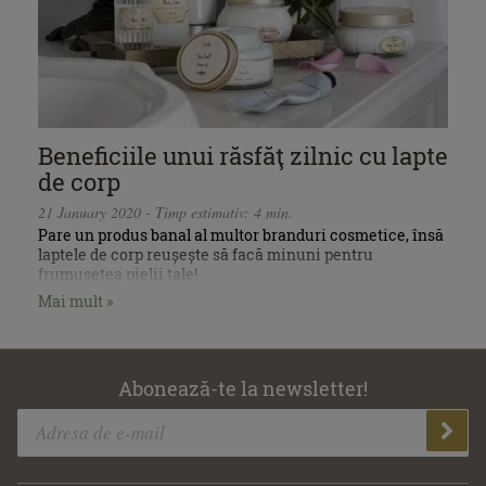
Beneficiile unui răsfăţ zilnic cu lapte
de corp
21 January 2020 - Timp estimativ: 4 min.
Pare un produs banal al multor branduri cosmetice, însă
laptele de corp reușește să facă minuni pentru
frumusețea pielii tale!
Mai mult »
Abonează-te la newsletter!