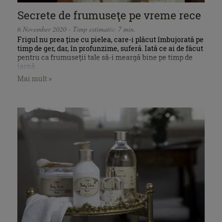
Secrete de frumuseţe pe vreme rece
6 November 2020 - Timp estimativ: 7 min.
Frigul nu prea ține cu pielea, care-i plăcut îmbujorată pe
timp de ger, dar, în profunzime, suferă. Iată ce ai de făcut
pentru ca frumuseţii tale să-i meargă bine pe timp de
iarnă.
Mai mult »