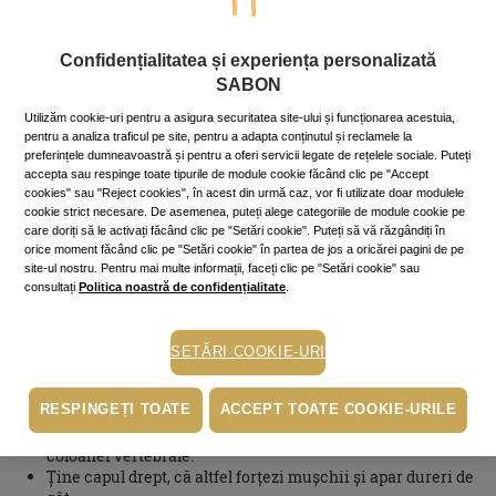
După ce te-ai aşezat din nou la birou, nu uita să reiei poziţia
corectă!
Confidențialitatea și experiența personalizată
SABON
Alege un scaun de birou potrivit!
Utilizăm cookie-uri pentru a asigura securitatea site-ului și funcționarea acestuia,
pentru a analiza traficul pe site, pentru a adapta conținutul și reclamele la
Este deosebit de important și scaunul pe care ne petrecem
preferințele dumneavoastră și pentru a oferi servicii legate de rețelele sociale. Puteți
multe ore pe zi, de aceea alege unul special, care să ofere
accepta sau respinge toate tipurile de module cookie făcând clic pe "Accept
cookies" sau "Reject cookies", în acest din urmă caz, vor fi utilizate doar modulele
susținere în zona sacrală. De preferat este un scaun reglabil,
cookie strict necesare. De asemenea, puteți alege categoriile de module cookie pe
așa încât să-l potrivești în funcție de înălțimea ta.
care doriți să le activați făcând clic pe "Setări cookie". Puteți să vă răzgândiți în
orice moment făcând clic pe "Setări cookie" în partea de jos a oricărei pagini de pe
Hernia de disc și spondiloza, afecțiuni care dau dureri extrem
site-ul nostru. Pentru mai multe informații, faceți clic pe "Setări cookie" sau
de mari au devenit tot mai întâlnite la persoane tinere, iar
consultați
Politica noastră de confidențialitate
.
incidența crescută este cauzată de lucrul prelungit la birou, de
sedentarism, dar și de utilizarea unui scaun care obligă
șederea într-o
poziție incorectă
.
SETĂRI COOKIE-URI
Principalele sfaturi pentru o poziție corectă la birou:
RESPINGEȚI TOATE
ACCEPT TOATE COOKIE-URILE
Du posteriorul cât mai în spate în scaun, cu zona sacrală
practic lipită de spătar, pentru a menține poziția naturală a
coloanei vertebrale.
Ține capul drept, că altfel forțezi mușchii și apar dureri de