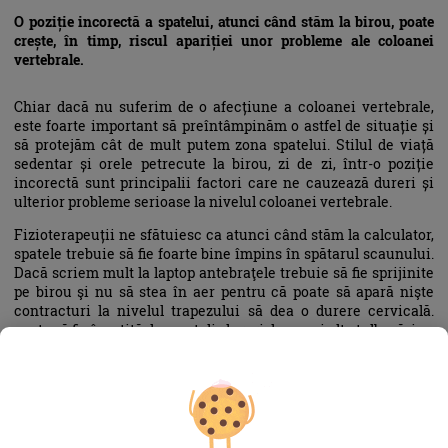
O poziție incorectă a spatelui, atunci când stăm la birou, poate
crește, în timp, riscul apariției unor probleme ale coloanei
vertebrale.
Chiar dacă nu suferim de o afecțiune a coloanei vertebrale,
este foarte important să preîntâmpinăm o astfel de situație și
să protejăm cât de mult putem zona spatelui. Stilul de viață
sedentar și orele petrecute la birou, zi de zi, într-o poziție
incorectă sunt principalii factori care ne cauzează dureri și
ulterior probleme serioase la nivelul coloanei vertebrale.
Fizioterapeuții ne sfătuiesc ca atunci când stăm la calculator,
spatele trebuie să fie foarte bine împins în spătarul scaunului.
Dacă scriem mult la laptop antebraţele trebuie să fie sprijinite
pe birou şi nu să stea în aer pentru că poate să apară nişte
contracturi la nivelul trapezului să dea o durere cervicală.
poate să fie însoţită de ameţeli, dureri de cap şi alte tulburări.
În plus, la fiecare 30-40 de minute este bine să iei
o pauză
de
cinci minute: mergi să bei apă, privește pe geam, sună o
prietenă, orice activitate implică fie și câțiva pași prin casă.
Pentru a relaxa muşchii spatelui, poți face câteva exerciţii
precum înclinări în faţă, spate, stânga, dreapta.