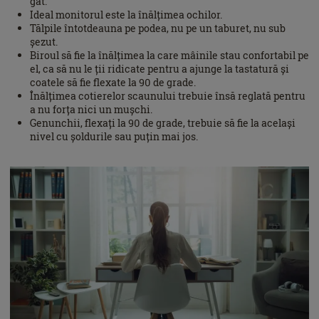
gât.
Ideal monitorul este la înălțimea ochilor.
Tălpile întotdeauna pe podea, nu pe un taburet, nu sub
șezut.
Biroul să fie la înălțimea la care mâinile stau confortabil pe
el, ca să nu le ții ridicate pentru a ajunge la tastatură și
coatele să fie flexate la 90 de grade.
Înălțimea cotierelor scaunului trebuie însă reglată pentru
a nu forța nici un mușchi.
Genunchii, flexați la 90 de grade, trebuie să fie la același
nivel cu șoldurile sau puțin mai jos.