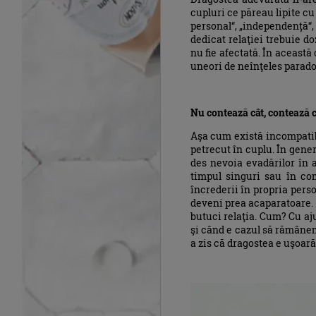
cupluri ce păreau lipite cu
personal“, „independență“,
dedicat relaţiei trebuie d
nu fie afectată. În această
uneori de neînţeles paradox
Nu contează cât, contează
Aşa cum există incompatibil
petrecut în cuplu. În gener
des nevoia evadărilor în a
timpul singuri sau în com
încrederii în propria perso
deveni prea acaparatoare. 
butuci relaţia. Cum? Cu aju
şi când e cazul să rămânem 
a zis că dragostea e uşoară