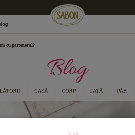
Blog
cem cu partenerul?
LĂTORII
CASĂ
CORP
FAŢĂ
PĂR