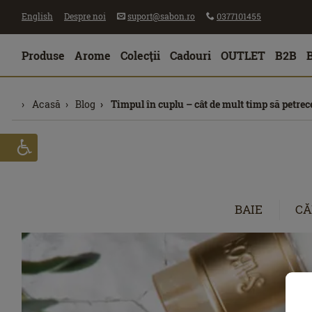
English
Despre noi
suport@sabon.ro
0377101455
Produse
Arome
Colecţii
Cadouri
OUTLET
B2B
Acasă
Blog
Timpul în cuplu – cât de mult timp să petre
BAIE
CĂ