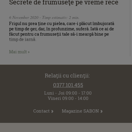
Secrete de frumuseţe pe vreme rece
6 November 2020 - Timp estimativ: 2 min.
Frigul nu prea ține cu pielea, care-i plăcut îmbujorată
pe timp de ger, dar, în profunzime, suferă. Iată ce ai de
făcut pentru ca frumuseţii tale să-i meargă bine pe
timp de iarnă.
Mai mult »
Relaţii cu clienţii:
0377.101.455
Luni - Joi 09:00 - 17:00
Vineri 09:00 - 14:00
Contact
Magazine SABON