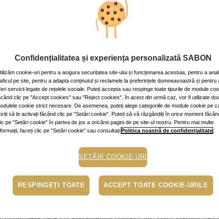
 cât de mult timp să petrecem cu partenerul?
v: ~2 min.
Confidențialitatea și experiența personalizată SABON
tilizăm cookie-uri pentru a asigura securitatea site-ului și funcționarea acestuia, pentru a anal
raficul pe site, pentru a adapta conținutul și reclamele la preferințele dumneavoastră și pentru 
feri servicii legate de rețelele sociale. Puteți accepta sau respinge toate tipurile de module co
ăcând clic pe "Accept cookies" sau "Reject cookies", în acest din urmă caz, vor fi utilizate do
odulele cookie strict necesare. De asemenea, puteți alege categoriile de module cookie pe c
e timpul de calitate petrecut în cuplu, dar ce semnifică el? Că respir
oriți să le activați făcând clic pe "Setări cookie". Puteți să vă răzgândiți în orice moment făcân
uţinele ore petrecute împreună se cer trăite intens?
lic pe "Setări cookie" în partea de jos a oricărei pagini de pe site-ul nostru. Pentru mai multe
nformații, faceți clic pe "Setări cookie" sau consultați
Politica noastră de confidențialitate
.
 după zece sau douăzeci de ani de căsnicie nu pare să se fi instala
a aparențelor fericite, încât au ambalat rutina într-o formă aparent
SETĂRI COOKIE-URI
ucrează în acelaşi domeniu de activitate – sunt colegi de servic
 acceptă numai proiecte la care să poată face echipă. Aşa arată rela
RESPINGEȚI TOATE
ACCEPT TOATE COOKIE-URILE
 nimic de-a face cu ataşamentul bolnăvicios, spun statisticile 