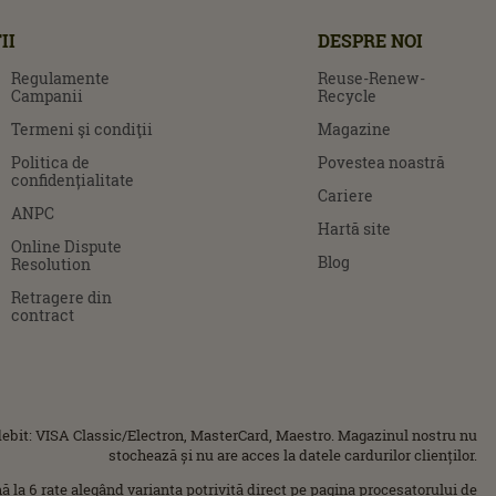
II
DESPRE NOI
Regulamente
Reuse-Renew-
Campanii
Recycle
Termeni şi condiţii
Magazine
Politica de
Povestea noastră
confidențialitate
Cariere
ANPC
Hartă site
Online Dispute
Blog
Resolution
Retragere din
contract
ebit: VISA Classic/Electron, MasterCard, Maestro. Magazinul nostru nu
stochează și nu are acces la datele cardurilor clienților.
ână la 6 rate alegând varianta potrivită direct pe pagina procesatorului de