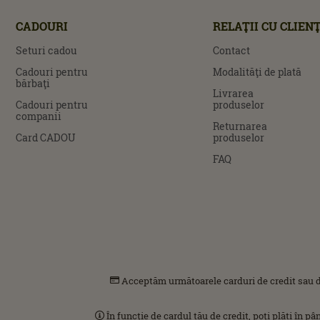
CADOURI
RELAŢII CU CLIENŢ
Seturi cadou
Contact
Cadouri pentru
Modalităţi de plată
bărbaţi
Livrarea
Cadouri pentru
produselor
companii
Returnarea
Card CADOU
produselor
FAQ
Acceptăm următoarele carduri de credit sau d
În funcție de cardul tău de credit, poți plăti în p