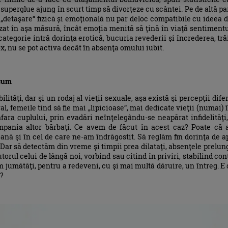
 superglue ajung în scurt timp să divorțeze cu scântei. Pe de altă p
 „detaşare“ fizică și emoțională nu par deloc compatibile cu ideea 
ozat în aşa măsură, încât emoția menită să ţină în viaţă sentimen
 categorie intră dorinţa erotică, bucuria revederii şi încrederea, trăi
, nu se pot activa decât în absenţa omului iubit.
 cum
ităţi, dar şi un rodaj al vieţii sexuale, aşa există şi percepţii difer
al, femeile tind să fie mai „lipicioase“, mai dedicate vieţii (numai) î
fara cuplului, prin evadări neînţelegându-se neapărat infidelităţi,
pania altor bărbaţi. Ce avem de făcut în acest caz? Poate că a
ană şi în cel de care ne-am îndrăgostit. Să reglăm fin dorinţa de a
Dar să detectăm din vreme şi timpii prea dilataţi, absențele prelun
torul celui de lângă noi, vorbind sau citind în priviri, stabilind con
jumătăţi, pentru a redeveni, cu şi mai multă dăruire, un întreg. E di
?