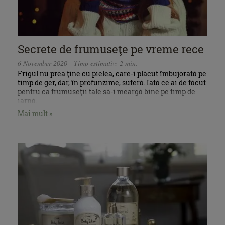
Secrete de frumuseţe pe vreme rece
6 November 2020 - Timp estimativ: 2 min.
Frigul nu prea ține cu pielea, care-i plăcut îmbujorată pe
timp de ger, dar, în profunzime, suferă. Iată ce ai de făcut
pentru ca frumuseţii tale să-i meargă bine pe timp de
iarnă.
Mai mult »