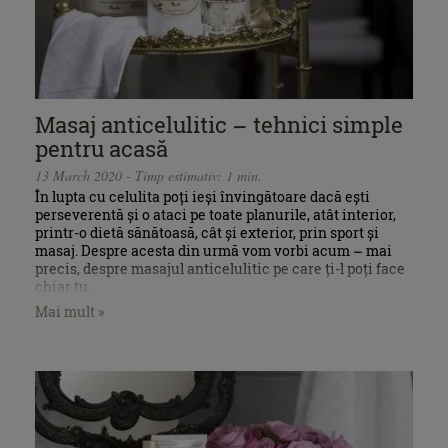
Masaj anticelulitic – tehnici simple
pentru acasă
13 March 2020 - Timp estimativ: 1 min.
În lupta cu celulita poți ieși învingătoare dacă ești
perseverentă și o ataci pe toate planurile, atât interior,
printr-o dietă sănătoasă, cât și exterior, prin sport și
masaj. Despre acesta din urmă vom vorbi acum – mai
precis, despre masajul anticelulitic pe care ți-l poți face
chiar tu.
Mai mult »