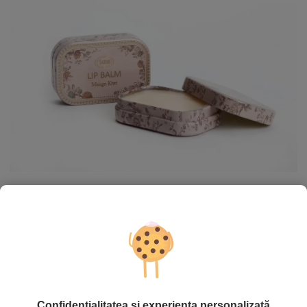
Pielea fină şi sensibilă a buzelor poate fi uşor agresată de soare,
vânt, frig, praf sau uscăciunea aerului, pentru că e de trei ori
mai subţire decât cea din alte zone şi are vasele de sânge la
suprafaţă – ele îi dau nuanța de roz. Buzele se deshidratează
de zece ori mai repede decât alte părţi ale pielii, de aici şi
tendinţa de a se crăpa foarte lesne, ajungându-se chiar până la
leziuni ce sângerează şi dor.
Confidențialitatea și experiența personalizată