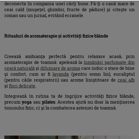
deconecta în compania unei cărți bune. Fă-ți o cană mare de
ceai cald (mușețel, ghimbir, fructe de pădure) și citește un
roman sau un jurnal, evitând ecranele.
Ritualuri de aromaterapie și activități fizice blânde
Creează ambianța perfectă pentru relaxare acasă, prin
aromaterapie de toamnă: apelează la
lumânări parfumate din
ceară naturală
și
difuzoare de arome
care induc o stare de bine
și confort, cum ar fi
lavanda
(pentru somn lin), eucaliptul
(pentru căile respiratorii) sau arome liniștitoare de
ceai alb
și
flori delicate
.
Integrează în rutina ta de îngrijire activități fizice blânde,
precum
yoga
sau
pilates
. Acestea ajută nu doar la menținerea
tonusului fizic, ci și la combaterea asteniei de toamnă.