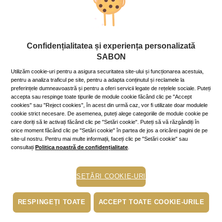
Mâinile și picioarele merită și ele toată atenția ta și au nevoie
de formule mai bogate, tip
unt
. Înainte de culcare, pune-ți
mănuși/șosete de bumbac pentru un tratament intensiv peste
noapte.
Confidențialitatea și experiența personalizată
SABON
Pielea sensibilă a buzelor va fi reparată de un
exfoliant de buze
cu efect catifelant, hidratant și calmant. Aplică apoi o mască
Utilizăm cookie-uri pentru a asigura securitatea site-ului și funcționarea acestuia,
pentru a analiza traficul pe site, pentru a adapta conținutul și reclamele la
de buze ce va acționa în timp ce dormi.
preferințele dumneavoastră și pentru a oferi servicii legate de rețelele sociale. Puteți
accepta sau respinge toate tipurile de module cookie făcând clic pe "Accept
cookies" sau "Reject cookies", în acest din urmă caz, vor fi utilizate doar modulele
Ritualuri de Răsfăț și Wellness
cookie strict necesare. De asemenea, puteți alege categoriile de module cookie pe
care doriți să le activați făcând clic pe "Setări cookie". Puteți să vă răzgândiți în
orice moment făcând clic pe "Setări cookie" în partea de jos a oricărei pagini de pe
site-ul nostru. Pentru mai multe informații, faceți clic pe "Setări cookie" sau
Când vremea de afară nu e deloc primitoare, umple cada cu
consultați
Politica noastră de confidențialitate
.
apă fierbinte, adaugă
săruri de baie
(vanilie, mosc) și răsfață-te
cu o baie lungă. Aprinde câteva lumânări parfumate și
delectează-te cu muzica ta preferată, pentru o seară de
SETĂRI COOKIE-URI
relaxare acasă.
RESPINGEȚI TOATE
ACCEPT TOATE COOKIE-URILE
După baie, rezervă-ți cel puțin 30 de minute pentru a te