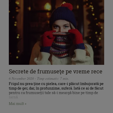
Secrete de frumuseţe pe vreme rece
6 November 2020 - Timp estimativ: 7 min.
Frigul nu prea ține cu pielea, care-i plăcut îmbujorată pe
timp de ger, dar, în profunzime, suferă. Iată ce ai de făcut
pentru ca frumuseţii tale să-i meargă bine pe timp de
iarnă.
Mai mult »