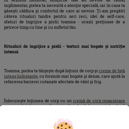
suplimentar, pielea ta necesită o atenție specială, iar în casa ta
găsești căldura și confortul de care ai nevoie. Ți-am pregătit
câteva ritualuri tandre pentru seri reci, idei de self-care,
sfaturi de îngrijire a pielii toamna - ocazii prețioase de a
petrece timp cu tine și cu sufletul tău.
Ritualuri de îngrijire a pielii - texturi mai bogate și nutriție
intensă
Toamna, pielea ta tânjește după loțiuni de corp și
creme de față
intens hidratante
, cu formule mai bogate și dense, care ajută la
refacerea barierei cutanate afectate de vânt și frig.
Înlocuiește loțiunea de corp cu un
cremă de corp reparatoare
sau un
ulei de corp
aplicat imediat după duș, pe pielea încă
umedă. Acest lucru ajută la păstrarea hidratării în piele.