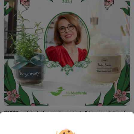
SABON prețuiește frumusețea naturii. Prin conceptul nostru
“ReUse, ReNew, ReLove”, ne angajăm să protejăm planeta prin
reducerea cantităților de deșeuri, promovând alegeri ecologice
și sustenabile pe tot parcursul anului.