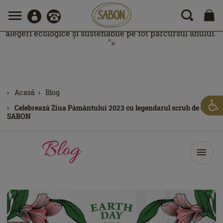
SABON prețuiește frumusețea naturii. Prin conceptul
nostru “ReUse, ReNew, ReLove”, ne angajăm să protejăm
planeta prin reducerea cantităților de deșeuri, promovând
alegeri ecologice și sustenabile pe tot parcursul anului.
">
Acasă
Blog
Celebrează Ziua Pământului 2023 cu legendarul scrub de corp
SABON