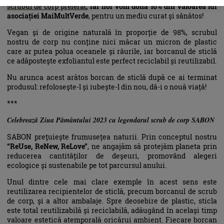
scrubul de corp preferat
, iar noi vom dona 10% din valoarea lui
asociației MaiMultVerde
, pentru un mediu curat și sănătos!
Vegan și de origine naturală în proporție de 98%, scrubul
nostru de corp nu conține nici măcar un micron de plastic
care ar putea polua oceanele și râurile, iar borcanul de sticlă
ce adăpostește exfoliantul este perfect reciclabil și reutilizabil.
Nu arunca acest arătos borcan de sticlă după ce ai terminat
produsul: refolosește-l și iubește-l din nou, dă-i o nouă viață!
***
Celebrează Ziua Pământului 2023 cu legendarul scrub de corp SABON
SABON prețuiește frumusețea naturii. Prin conceptul nostru
“ReUse, ReNew, ReLove”
, ne angajăm să protejăm planeta prin
reducerea cantităților de deșeuri, promovând alegeri
ecologice și sustenabile pe tot parcursul anului.
Unul dintre cele mai clare exemple în acest sens este
reutilizarea recipientelor de sticlă, precum borcanul de scrub
de corp, și a altor ambalaje. Spre deosebire de plastic, sticla
este total reutilizabilă și reciclabilă, adăugând în același timp
valoare estetică atemporală oricărui ambient. Fiecare borcan