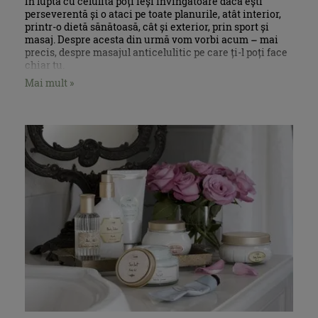
În lupta cu celulita poți ieși învingătoare dacă ești
perseverentă și o ataci pe toate planurile, atât interior,
printr-o dietă sănătoasă, cât și exterior, prin sport și
masaj. Despre acesta din urmă vom vorbi acum – mai
precis, despre masajul anticelulitic pe care ți-l poți face
chiar tu.
Mai mult »