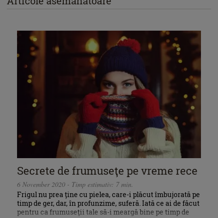
Articole asemănătoare
Secrete de frumuseţe pe vreme rece
6 November 2020 - Timp estimativ: 7 min.
Frigul nu prea ține cu pielea, care-i plăcut îmbujorată pe
timp de ger, dar, în profunzime, suferă. Iată ce ai de făcut
pentru ca frumuseţii tale să-i meargă bine pe timp de