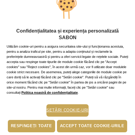
Monica Davidescu, alături de noi, pentru o planetă mai curată!
Pe data de 8 și 9 aprilie, de la ora 17:00 - 19:00, cunoscuta actriță
Monica Davidescu ne va fi colegă pentru o zi în magazinul
Confidențialitatea și experiența personalizată
Sabon din AFI Cotroceni, pentru a sprijini campania pe care
am inițiat-o Ziua Pământului. Vei avea ocazia să cumperi un
SABON
borcan de scrub (sau, de ce nu, mai multe!) chiar de la ea, din
Utilizăm cookie-uri pentru a asigura securitatea site-ului și funcționarea acestuia,
valoarea căruia Sabon va dona 10% asociației
MaiMultVerde
.
pentru a analiza traficul pe site, pentru a adapta conținutul și reclamele la
Vei fi astfel parte dintr-un frumos proiect de reducere a
preferințele dumneavoastră și pentru a oferi servicii legate de rețelele sociale. Puteți
deșeurilor și promovare a sustenabilității, cu satisfacția că
accepta sau respinge toate tipurile de module cookie făcând clic pe "Accept
printr-un mic gest, ai făcut ca planeta noastră să fie un loc mai
cookies" sau "Reject cookies", în acest din urmă caz, vor fi utilizate doar modulele
sănătos și mai fericit
cookie strict necesare. De asemenea, puteți alege categoriile de module cookie pe
care doriți să le activați făcând clic pe "Setări cookie". Puteți să vă răzgândiți în
Hai să o cunoști pe Monica!
orice moment făcând clic pe "Setări cookie" în partea de jos a oricărei pagini de pe
site-ul nostru. Pentru mai multe informații, faceți clic pe "Setări cookie" sau
***
consultați
Politica noastră de confidențialitate
.
Tu cumperi, noi donăm!
SETĂRI COOKIE-URI
La SABON, noi credem în sustenabilitate și în puterea noastră
de a contribui la o planetă mai verde și mai curată.
RESPINGEȚI TOATE
ACCEPT TOATE COOKIE-URILE
Pentru a celebra Ziua Pământului de anul acesta, în aprilie te
invităm să fii parte dintr-o campanie de suflet:
cumpără