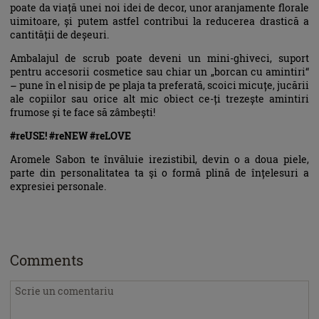
poate da viață unei noi idei de decor, unor aranjamente florale
uimitoare, și putem astfel contribui la reducerea drastică a
cantității de deșeuri.
Ambalajul de scrub poate deveni un mini-ghiveci, suport
pentru accesorii cosmetice sau chiar un „borcan cu amintiri“
– pune în el nisip de pe plaja ta preferată, scoici micuțe, jucării
ale copiilor sau orice alt mic obiect ce-ți trezește amintiri
frumose și te face să zâmbești!
#reUSE! #reNEW #reLOVE
Aromele Sabon te învăluie irezistibil, devin o a doua piele,
parte din personalitatea ta şi o formă plină de înțelesuri a
expresiei personale.
Comments