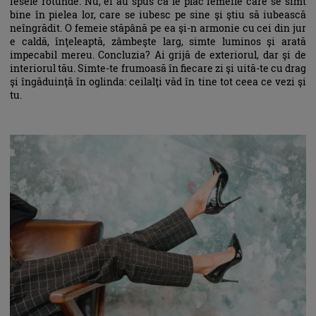
fesele rotunde. Nu, ei au spus că le plac femeile care se simt
bine în pielea lor, care se iubesc pe sine şi ştiu să iubească
neîngrădit. O femeie stăpână pe ea şi-n armonie cu cei din jur
e caldă, înţeleaptă, zâmbeşte larg, simte luminos şi arată
impecabil mereu. Concluzia? Ai grijă de exteriorul, dar şi de
interiorul tău. Simte-te frumoasă în fiecare zi şi uită-te cu drag
şi îngăduinţă în oglinda: ceilalţi văd în tine tot ceea ce vezi şi
tu.