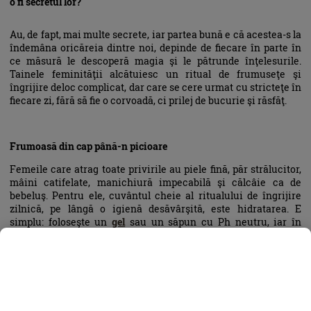
o fi secretul lor?
Au, de fapt, mai multe secrete, iar partea bună e că acestea-s la
îndemâna oricăreia dintre noi, depinde de fiecare în parte în
ce măsură le descoperă magia şi le pătrunde înţelesurile.
Tainele feminităţii alcătuiesc un ritual de frumuseţe şi
îngrijire deloc complicat, dar care se cere urmat cu stricteţe în
fiecare zi, fără să fie o corvoadă, ci prilej de bucurie şi răsfăţ.
Frumoasă din cap până-n picioare
Femeile care atrag toate privirile au piele fină, păr strălucitor,
mâini catifelate, manichiură impecabilă şi călcâie ca de
bebeluş. Pentru ele, cuvântul cheie al ritualului de îngrijire
zilnică, pe lângă o igienă desăvârşită, este hidratarea. E
simplu: foloseşte un
gel
sau un săpun cu Ph neutru, iar în
privinţa
şamponului
şi balsamului, nu face rabat la calitate,
căci se vede! După duş, oferă-ţi o jumătate de oră numai pentru
tine, timp în care să-ţi limpezeşti gândurile şi să te ungi din
cap până-n picioare cu
loţiuni
şi
creme
care hrănesc şi
îngrijesc pielea. S-a demonstrat ştiinţific că în momentele în
care eşti numai tu cu tine şi te răsfeţi cu produse de soi,