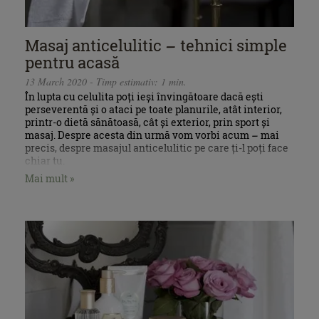
Masaj anticelulitic – tehnici simple
pentru acasă
13 March 2020 - Timp estimativ: 1 min.
În lupta cu celulita poți ieși învingătoare dacă ești
perseverentă și o ataci pe toate planurile, atât interior,
printr-o dietă sănătoasă, cât și exterior, prin sport și
masaj. Despre acesta din urmă vom vorbi acum – mai
precis, despre masajul anticelulitic pe care ți-l poți face
chiar tu.
Mai mult »