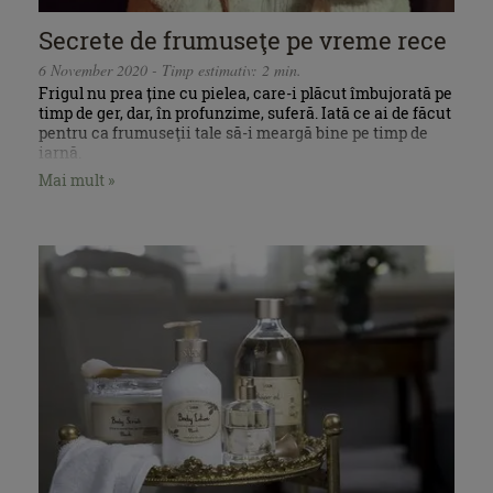
Secrete de frumuseţe pe vreme rece
6 November 2020 - Timp estimativ: 2 min.
Frigul nu prea ține cu pielea, care-i plăcut îmbujorată pe
timp de ger, dar, în profunzime, suferă. Iată ce ai de făcut
pentru ca frumuseţii tale să-i meargă bine pe timp de
iarnă.
Mai mult »