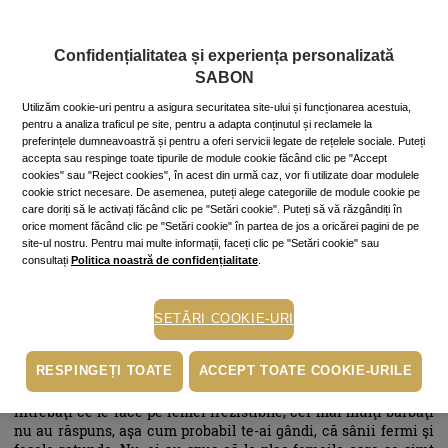
creierul secretă endorfine, hormoni ai stării de bine. E atât de
simplu...
Confidențialitatea și experiența personalizată
SABON
Un stil numai al tău
Utilizăm cookie-uri pentru a asigura securitatea site-ului și funcționarea acestuia,
Moda e capricioasă şi, din păcate, foarte multe femei ajung
pentru a analiza traficul pe site, pentru a adapta conținutul și reclamele la
victime ale unor trenduri care nu li se portivesc. În epoca
preferințele dumneavoastră și pentru a oferi servicii legate de rețelele sociale. Puteți
brandurilor cu nume răsunător, singura diferenţa dintre o
accepta sau respinge toate tipurile de module cookie făcând clic pe "Accept
cookies" sau "Reject cookies", în acest din urmă caz, vor fi utilizate doar modulele
femeie bine îmbrăcată şi alta pe care hainele n-o pun deloc în
cookie strict necesare. De asemenea, puteți alege categoriile de module cookie pe
valoare este stilul. Deci nu suma din conturi şi nici numele de
care doriți să le activați făcând clic pe "Setări cookie". Puteți să vă răzgândiți în
pe eticheta bluzei. Ca să nu dai niciodată greş din punct de
orice moment făcând clic pe "Setări cookie" în partea de jos a oricărei pagini de pe
vedere vestimentar, ţine minte regulile de bază: Nu combina
site-ul nostru. Pentru mai multe informații, faceți clic pe "Setări cookie" sau
mai mult de trei nuanţe în aceeaşi ţinută, nu purta ceva doar
consultați
Politica noastră de confidențialitate
.
pentru că se poartă, asortează un element şic (o eşarfă, o broşă
sau o pălărie) şi, cel mai important, simte-te bine în hainele
tale!
SETĂRI COOKIE-URI
RESPINGEȚI TOATE
ACCEPT TOATE COOKIE-URILE
Candoare şi încredere
Întrebaţi ce le face pe femei irezistibile, cei mai mulţi bărbaţi
nu au răspuns, aşa cum probabil te-ai gândi, că sânii fermi şi