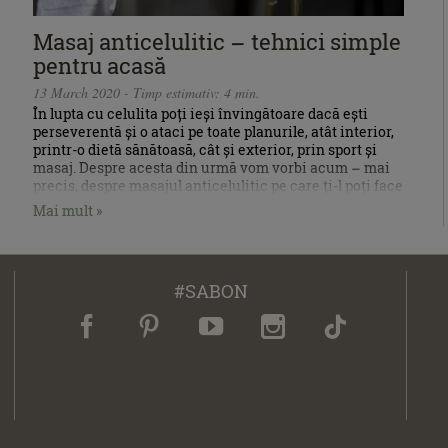
Masaj anticelulitic – tehnici simple
pentru acasă
13 March 2020 - Timp estimativ: 4 min.
În lupta cu celulita poți ieși învingătoare dacă ești
perseverentă și o ataci pe toate planurile, atât interior,
printr-o dietă sănătoasă, cât și exterior, prin sport și
masaj. Despre acesta din urmă vom vorbi acum – mai
precis, despre masajul anticelulitic pe care ți-l poți face
chiar tu.
Mai mult »
#SABON