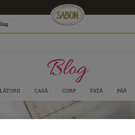
Blog
LĂTORII
CASĂ
CORP
FAŢĂ
PĂR