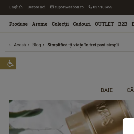
English
Despre noi
suport@sabon.ro
0377101455
Produse
Arome
Colecţii
Cadouri
OUTLET
B2B
Acasă
Blog
Simplifică-ți viața în trei pași simpli
BAIE
CĂ