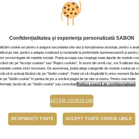
 în trei pași simpli
v: ~9 min.
Confidențialitatea și experiența personalizată SABON
tilizăm cookie-uri pentru a asigura securitatea site-ului și funcționarea acestuia, pentru a anal
raficul pe site, pentru a adapta conținutul și reclamele la preferințele dumneavoastră și pentru 
sa
suflet
organizare
feri servicii legate de rețelele sociale. Puteți accepta sau respinge toate tipurile de module co
ăcând clic pe "Accept cookies" sau "Reject cookies", în acest din urmă caz, vor fi utilizate do
odulele cookie strict necesare. De asemenea, puteți alege categoriile de module cookie pe c
cu adevărat de viață, specialiștii ne sfătuiesc să reducem din co
oriți să le activați făcând clic pe "Setări cookie". Puteți să vă răzgândiți în orice moment făcân
să avem suficient timp și energie pentru lucrurile cu adevărat import
lic pe "Setări cookie" în partea de jos a oricărei pagini de pe site-ul nostru. Pentru mai multe
nformații, faceți clic pe "Setări cookie" sau consultați
Politica noastră de confidențialitate
.
 vieții ar putea fi împărțit în trei capitole:
SETĂRI COOKIE-URI
eamnă atât purificarea energiei din casă cu ajutorul luminii, a be
leiurilor esențiale, cât și o mai bună organizare a spațiului.
RESPINGEȚI TOATE
ACCEPT TOATE COOKIE-URILE
tarele, dulapurile, cutiile de depozitare, ia la mână obiectele deco
sau dăruiește tot ceea ce nu-ți mai trebuie sau nu-ți mai încâtă p
ză nu doar praf, ci și energie negativă. Casa ta e un sanctuar, 