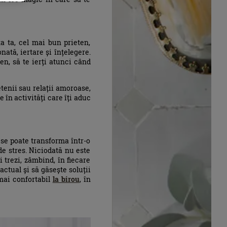
a ta, cel mai bun prieten,
nată, iertare și înțelegere.
en, să te ierți atunci când
tenii sau relații amoroase,
e în activități care îți aduc
 se poate transforma într-o
de stres. Niciodată nu este
i trezi, zâmbind, în fiecare
actual și să găsește soluții
mai confortabil
la birou
, în