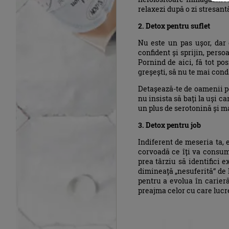
relaxezi după o zi stresant
2. Detox pentru suflet
Nu este un pas ușor, dar 
confident și sprijin, perso
Pornind de aici, fă tot po
greșești, să nu te mai conda
Detașează-te de oamenii pe
nu insista să bați la uși ca
un plus de serotonină și m
3. Detox pentru job
Indiferent de meseria ta, 
corvoadă ce îți va consuma
prea târziu să identifici e
dimineață „nesuferită“ de l
pentru a evolua în carier
preajma celor cu care lucre