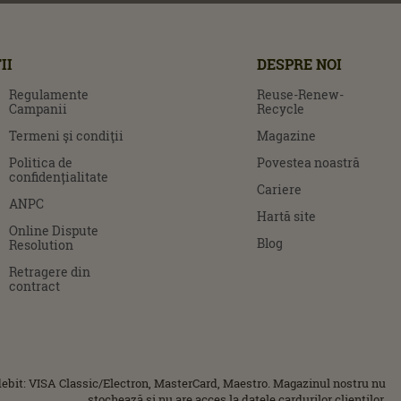
II
DESPRE NOI
Regulamente
Reuse-Renew-
Campanii
Recycle
Termeni şi condiţii
Magazine
Politica de
Povestea noastră
confidențialitate
Cariere
ANPC
Hartă site
Online Dispute
Blog
Resolution
Retragere din
contract
ebit: VISA Classic/Electron, MasterCard, Maestro. Magazinul nostru nu
stochează și nu are acces la datele cardurilor clienților.