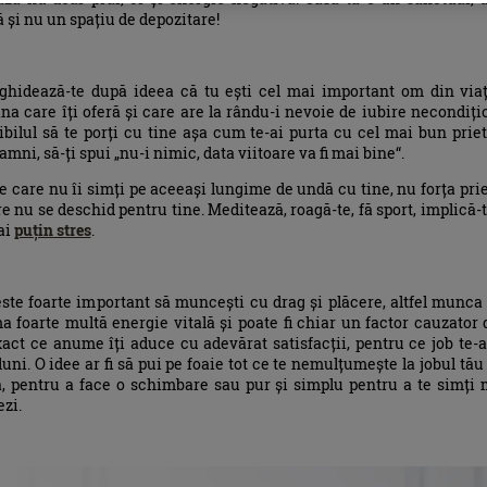
ă și nu un spațiu de depozitare!
ghidează-te după ideea că tu ești cel mai important om din viaț
ana care îți oferă și care are la rându-i nevoie de iubire necondițio
sibilul să te porți cu tine așa cum te-ai purta cu cel mai bun priet
mni, să-ți spui „nu-i nimic, data viitoare va fi mai bine“.
 care nu îi simți pe aceeași lungime de undă cu tine, nu forța prie
re nu se deschid pentru tine. Meditează, roagă-te, fă sport, implică-t
ai
puțin stres
.
este foarte important să muncești cu drag și plăcere, altfel munca
 foarte multă energie vitală și poate fi chiar un factor cauzator 
xact ce anume îți aduce cu adevărat satisfacții, pentru ce job te-a
uni. O idee ar fi să pui pe foaie tot ce te nemulțumește la jobul tău 
ă, pentru a face o schimbare sau pur și simplu pentru a te simți 
zi.