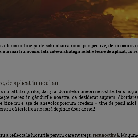
ea fericirii ține și de schimbarea unor perspective, de înlocuirea 
viața mai frumoasă. Iată câteva strategii relativ lesne de aplicat, cu r
re, de aplicat în noul an!
nul al bilanțurilor, dar și al dorințelor uneori nerostite. Iar o noți
sește mereu în gândurile noastre, ca deziderat suprem. Abordar
de bine nu e așa de anevoios precum credem – ține de pașii mici
pentru că fericirea noastră depinde doar de noi!
tru a reflecta la lucrurile pentru care nutrești
recunoștință
. Mulțume