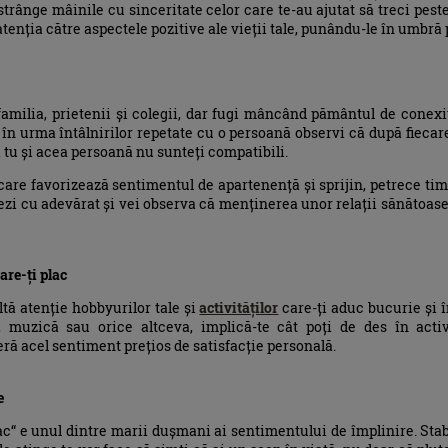
u strânge mâinile cu sinceritate celor care te-au ajutat să treci pe
atenția către aspectele pozitive ale vieții tale, punându-le în umbră 
amilia, prietenii și colegii, dar fugi mâncând pământul de conexi
 în urma întâlnirilor repetate cu o persoană observi că după fiecare
 tu și acea persoană nu sunteți compatibili.
 care favorizează sentimentul de apartenență și sprijin, petrece tim
ciezi cu adevărat și vei observa că menținerea unor relații sănătoas
are-ți plac
tă atenție hobbyurilor tale și
activităților
care-ți aduc bucurie și î
t, muzică sau orice altceva, implică-te cât poți de des în activ
eră acel sentiment prețios de satisfacție personală.
e
ac“ e unul dintre marii dușmani ai sentimentului de împlinire. Stab