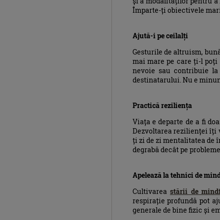
și a modalităților pentru a 
Împarte-ți obiectivele mari
Ajută-i pe ceilalți
Gesturile de altruism, bună
mai mare pe care ți-l poți 
nevoie sau contribuie la 
destinatarului. Nu e minun
Practică reziliența
Viața e departe de a fi doa
Dezvoltarea rezilienței îți
ți zi de zi mentalitatea de 
degrabă decât pe probleme
Apelează la tehnici de mind
Cultivarea
stării de mind
respirație profundă pot aju
generale de bine fizic și e