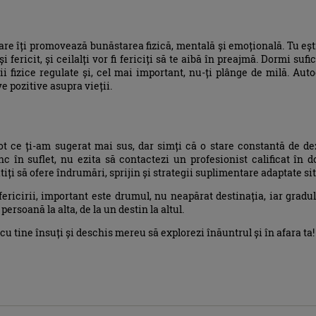
 care îți promovează bunăstarea fizică, mentală și emoțională. Tu eș
și fericit, și ceilalți vor fi fericiți să te aibă în preajmă. Dormi suf
ții fizice regulate și, cel mai important, nu-ți plânge de milă. Au
 pozitive asupra vieții.
ot ce ți-am sugerat mai sus, dar simți că o stare constantă de dez
c în suflet, nu ezita să contactezi un profesionist calificat în d
ți să ofere îndrumări, sprijin și strategii suplimentare adaptate situ
fericirii, important este drumul, nu neapărat destinația, iar gradul
persoană la alta, de la un destin la altul.
cu tine însuți și deschis mereu să explorezi înăuntrul și în afara ta!