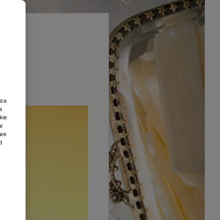
iza
a
okie
ar
are
d