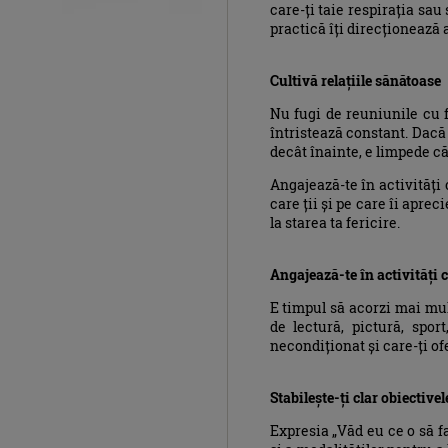
care-ți taie respirația sa
practică îți direcționează 
Cultivă relațiile sănătoase
Nu fugi de reuniunile cu f
întristează constant. Dacă
decât înainte, e limpede că
Angajează-te în activități
care ții și pe care îi apre
la starea ta fericire.
Angajează-te în activități c
E timpul să acorzi mai mul
de lectură, pictură, spor
necondiționat și care-ți of
Stabilește-ți clar obiectivel
Expresia „Văd eu ce o să f