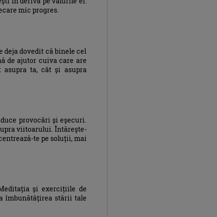
ști în derivă pe valurile ei.
iecare mic progres.
e deja dovedit că binele cel
ână de ajutor cuiva care are
t asupra ta, cât și asupra
 aduce provocări și eșecuri.
upra viitoarului. Întărește-
ncentrează-te pe soluții, mai
ditația și exercițiile de
la îmbunătățirea stării tale