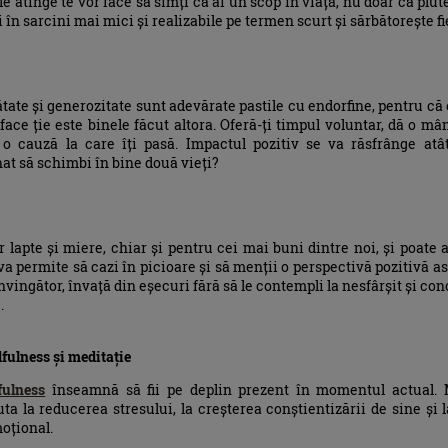
le atinge te vor face să simți că ai un scop în viață, nu doar că plute
 în sarcini mai mici și realizabile pe termen scurt și sărbătorește f
tate și generozitate sunt adevărate pastile cu endorfine, pentru că 
face ție este binele făcut altora. Oferă-ți timpul voluntar, dă o m
o cauză la care îți pasă. Impactul pozitiv se va răsfrânge atâ
at să schimbi în bine două vieți?
r lapte și miere, chiar și pentru cei mai buni dintre noi, și poate
 va permite să cazi în picioare și să menții o perspectivă pozitivă as
învingător, învață din eșecuri fără să le contempli la nesfârșit și co
.
fulness și meditație
fulness
înseamnă să fii pe deplin prezent în momentul actual. Me
ta la reducerea stresului, la creșterea conștientizării de sine și 
moțional.