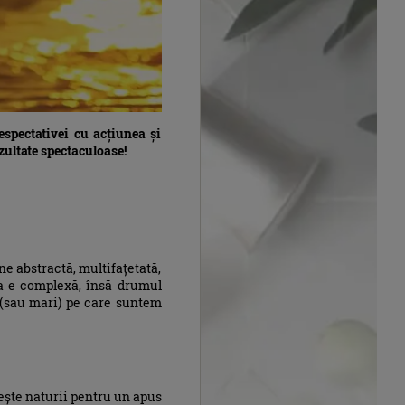
espectativei cu acțiunea și
ezultate spectaculoase!
une abstractă, multifațetată,
ea e complexă, însă drumul
 (sau mari) pe care suntem
ște naturii pentru un apus