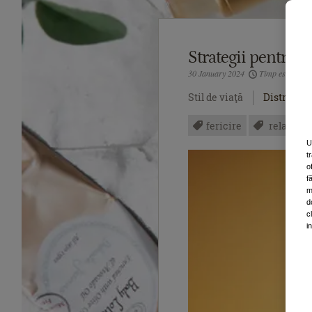
Strategii pentru fe
30 January 2024
Timp estimativ:
Stil de viaţă
Distribuiţi
fericire
relaxare
U
t
o
f
m
d
c
i