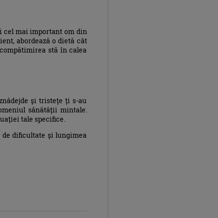
ti cel mai important om din
icient, abordează o dietă cât
tocompătimirea stă în calea
nădejde și tristețe ți s-au
omeniul sănătății mintale.
ației tale specifice.
 de dificultate și lungimea