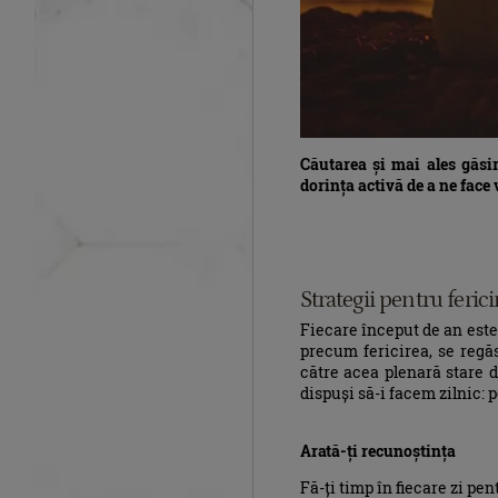
Căutarea și mai ales găsir
dorința activă de a ne face 
Strategii pentru ferici
Fiecare început de an este u
precum fericirea, se regă
către acea plenară stare 
dispuși să-i facem zilnic: 
Arată-ți recunoștința
Fă-ți timp în fiecare zi pen