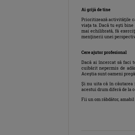
Ai grijă de tine
Prioritizează activitățile
viața ta. Dacă tu ești bine 
mai echilibrată, fă exerci
menținerii unei perspective
Cere ajutor profesional
Dacă ai încercat să faci t
cuibărit nepermis de adân
Aceștia sunt oameni pregăti
Și nu uita că în căutarea 
acestui drum diferă de la o 
Fii un om răbdător, amabil 