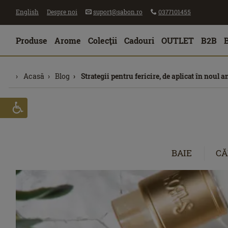
English
Despre noi
suport@sabon.ro
0377101455
Produse
Arome
Colecţii
Cadouri
OUTLET
B2B
Acasă
Blog
Strategii pentru fericire, de aplicat în noul an
BAIE
CĂ