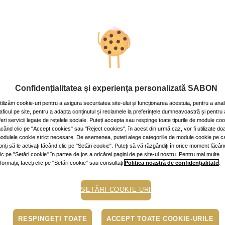
ricire, de aplicat în noul an!
 ~10 min.
Confidențialitatea și experiența personalizată SABON
sanatate emotionala
tilizăm cookie-uri pentru a asigura securitatea site-ului și funcționarea acestuia, pentru a anal
raficul pe site, pentru a adapta conținutul și reclamele la preferințele dumneavoastră și pentru 
feri servicii legate de rețelele sociale. Puteți accepta sau respinge toate tipurile de module co
ăcând clic pe "Accept cookies" sau "Reject cookies", în acest din urmă caz, vor fi utilizate do
odulele cookie strict necesare. De asemenea, puteți alege categoriile de module cookie pe c
oriți să le activați făcând clic pe "Setări cookie". Puteți să vă răzgândiți în orice moment făcân
lic pe "Setări cookie" în partea de jos a oricărei pagini de pe site-ul nostru. Pentru mai multe
nformații, faceți clic pe "Setări cookie" sau consultați
Politica noastră de confidențialitate
.
SETĂRI COOKIE-URI
RESPINGEȚI TOATE
ACCEPT TOATE COOKIE-URILE