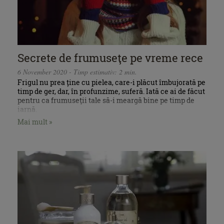
Secrete de frumuseţe pe vreme rece
6 November 2020 - Timp estimativ: 2 min.
Frigul nu prea ține cu pielea, care-i plăcut îmbujorată pe
timp de ger, dar, în profunzime, suferă. Iată ce ai de făcut
pentru ca frumuseţii tale să-i meargă bine pe timp de
iarnă.
Mai mult »