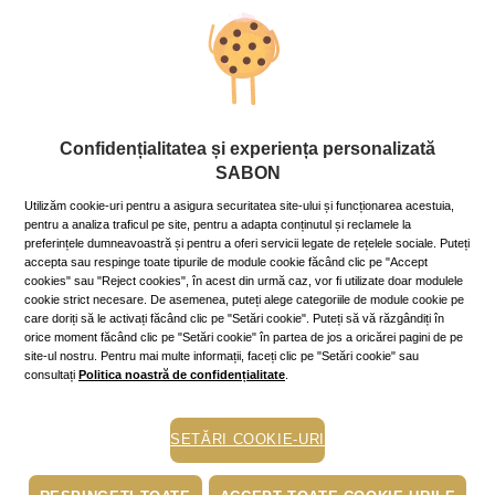
Pasul 1 – Pregătirea tenului
Un machiaj nude arată bine pe o piele impecabilă, bine
hidratată, odihnită. Începe prin aplicarea de cu seară a unei
măști hidratante
care calmează pielea și micșorează porii.
Dimineața, mizează pe acțiunea benefică a unei
creme de
Confidențialitatea și experiența personalizată
luminozitate
cu profundă acțiune antirid, de reducere a
SABON
petelor și de relaxare musculară.
Utilizăm cookie-uri pentru a asigura securitatea site-ului și funcționarea acestuia,
pentru a analiza traficul pe site, pentru a adapta conținutul și reclamele la
preferințele dumneavoastră și pentru a oferi servicii legate de rețelele sociale. Puteți
Pasul 2 – Aplicarea bazei de machiaj
accepta sau respinge toate tipurile de module cookie făcând clic pe "Accept
cookies" sau "Reject cookies", în acest din urmă caz, vor fi utilizate doar modulele
cookie strict necesare. De asemenea, puteți alege categoriile de module cookie pe
care doriți să le activați făcând clic pe "Setări cookie". Puteți să vă răzgândiți în
Alegerea fondului de ten potrivit este o etapă importantă în
orice moment făcând clic pe "Setări cookie" în partea de jos a oricărei pagini de pe
realizarea machiajului nude. Evită texturile dense, cu putere
site-ul nostru. Pentru mai multe informații, faceți clic pe "Setări cookie" sau
mare de acoperire, și aplică un fond de ten fluid, cu finiș
consultați
Politica noastră de confidențialitate
.
satinat, care să reflecte astfel lumina, mascând
imperfecțiunile. Nuanța acestuia trebuie să fie aceeași cu cea
a tenului tău. Încearcă-l pe o porțiune din zona gâtului –
SETĂRI COOKIE-URI
practic, nu trebuie să existe nicio diferență de culoare între
locul în care l-ai aplicat și restul pielii.