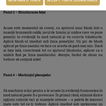
RESPINGEȚI TOATE
ACCEPT TOATE COOKIE-URILE
Pasul 3 – Structurarea feței
Acum este momentul să creezi, cu ajutorul unui blush într-o
nuanță bronzantă caldă, jocul de lumini și umbre care va pune
pomeții în evidență în mod natural și va corecta trăsăturile.
Aplică blush-ul imediat sub linia pomeților. Un pic de blush
aplicat pe linia nasului va face ca acesta să pară mai mic. Dacă
ai fața lată, corectează tot cu ajutorul blushului, aplicat ca o
umbră fină pe linia maxilarului. Atenție, fardul de obraz nu
trebuie să conțină sidef.
Pasul 4 – Machiajul pleoapelor
Să machiezi ochii pentru a le scoate în evidență frumusețea în
mod natural poate fi o provocare. În primul rând, elimină dintre
opțiuni culorile tari și nuanțele intense – o paletă de marouri
mate este tot ce-ți trebuie. Aplică imediat sub sprâncene un