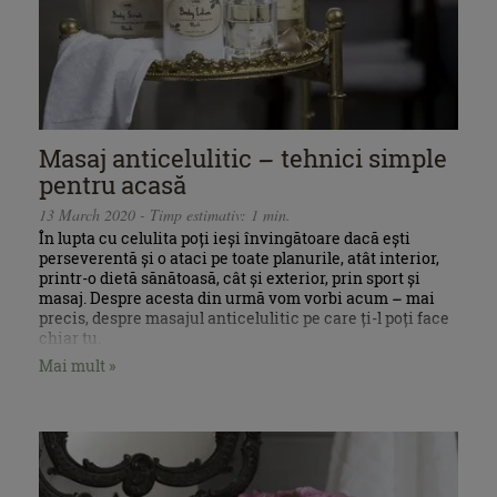
Masaj anticelulitic – tehnici simple
pentru acasă
13 March 2020 - Timp estimativ: 1 min.
În lupta cu celulita poți ieși învingătoare dacă ești
perseverentă și o ataci pe toate planurile, atât interior,
printr-o dietă sănătoasă, cât și exterior, prin sport și
masaj. Despre acesta din urmă vom vorbi acum – mai
precis, despre masajul anticelulitic pe care ți-l poți face
chiar tu.
Mai mult »