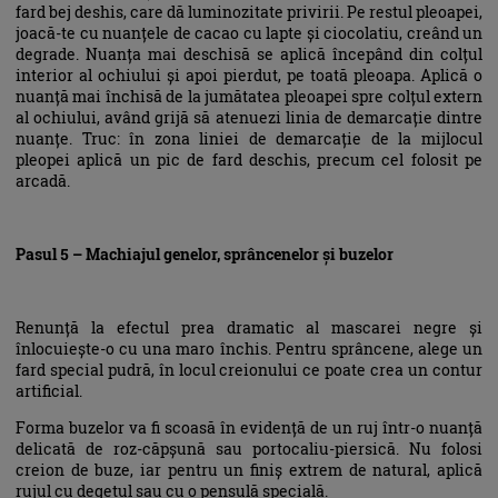
fard bej deshis, care dă luminozitate privirii. Pe restul pleoapei,
joacă-te cu nuanțele de cacao cu lapte și ciocolatiu, creând un
degrade. Nuanța mai deschisă se aplică începând din colțul
interior al ochiului și apoi pierdut, pe toată pleoapa. Aplică o
nuanță mai închisă de la jumătatea pleoapei spre colțul extern
al ochiului, având grijă să atenuezi linia de demarcație dintre
nuanțe. Truc: în zona liniei de demarcație de la mijlocul
pleopei aplică un pic de fard deschis, precum cel folosit pe
arcadă.
Pasul 5 – Machiajul genelor, sprâncenelor și buzelor
Renunță la efectul prea dramatic al mascarei negre și
înlocuiește-o cu una maro închis. Pentru sprâncene, alege un
fard special pudră, în locul creionului ce poate crea un contur
artificial.
Forma buzelor va fi scoasă în evidență de un ruj într-o nuanță
delicată de roz-căpșună sau portocaliu-piersică. Nu folosi
creion de buze, iar pentru un finiș extrem de natural, aplică
rujul cu degetul sau cu o pensulă specială.