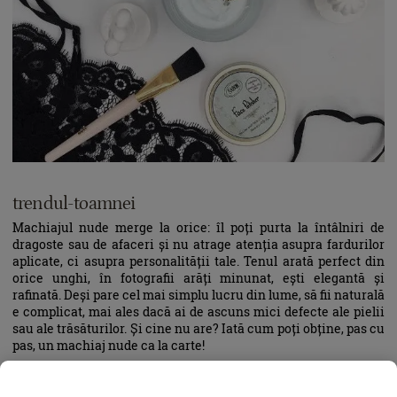
trendul-toamnei
Machiajul nude merge la orice: îl poți purta la întâlniri de
dragoste sau de afaceri și nu atrage atenția asupra fardurilor
aplicate, ci asupra personalității tale. Tenul arată perfect din
orice unghi, în fotografii arăți minunat, ești elegantă și
rafinată. Deși pare cel mai simplu lucru din lume, să fii naturală
e complicat, mai ales dacă ai de ascuns mici defecte ale pielii
sau ale trăsăturilor. Și cine nu are? Iată cum poți obține, pas cu
pas, un machiaj nude ca la carte!