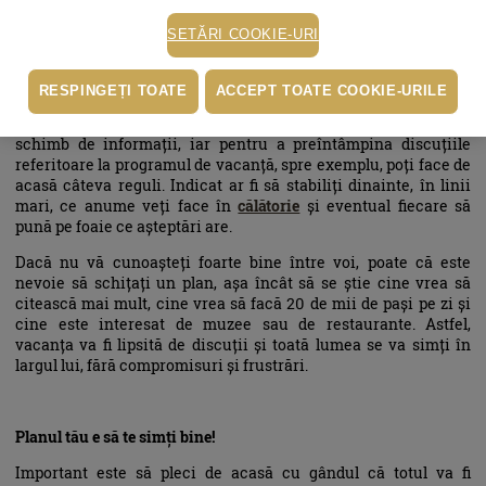
SETĂRI COOKIE-URI
Reglează-ți așteptările
Pe de altă parte, vacanțele cu prietenii sau familia au plusurile
RESPINGEȚI TOATE
ACCEPT TOATE COOKIE-URILE
și minusurile lor. Te poți distra mai mult înconjurată de
prieteni, ai cu cine povesti despre locurile vizitate, râzi, faci
schimb de informații, iar pentru a preîntâmpina discuțiile
referitoare la programul de vacanță, spre exemplu, poți face de
acasă câteva reguli. Indicat ar fi să stabiliți dinainte, în linii
mari, ce anume veți face în
călătorie
și eventual fiecare să
pună pe foaie ce așteptări are.
Dacă nu vă cunoașteți foarte bine între voi, poate că este
nevoie să schițați un plan, așa încât să se știe cine vrea să
citească mai mult, cine vrea să facă 20 de mii de pași pe zi și
cine este interesat de muzee sau de restaurante. Astfel,
vacanța va fi lipsită de discuții și toată lumea se va simți în
largul lui, fără compromisuri și frustrări.
Planul tău e să te simți bine!
Important este să pleci de acasă cu gândul că totul va fi