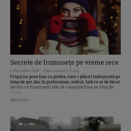
Secrete de frumuseţe pe vreme rece
6 November 2020 - Timp estimativ: 7 min.
Frigul nu prea ține cu pielea, care-i plăcut îmbujorată pe
timp de ger, dar, în profunzime, suferă. Iată ce ai de făcut
pentru ca frumuseţii tale să-i meargă bine pe timp de
iarnă.
Mai mult »