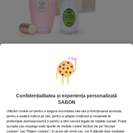
Set cadou
Misty Freshness
317.00
lei
Preț cu Royal Passport:
285.30
lei
Confidențialitatea și experiența personalizată
Dacă aveţi card Royal Passport, vă rugăm să vă
autentificaţi
SABON
pentru a beneficia de reducerile exclusive.
În caz contrar, puteţi obţine unul chiar acum,
apăsând aici
.
Utilizăm cookie-uri pentru a asigura securitatea site-ului și funcționarea acestuia,
pentru a analiza traficul pe site, pentru a adapta conținutul și reclamele la
În stoc
Cod produs: GS-MTFR
preferințele dumneavoastră și pentru a oferi servicii legate de rețelele sociale. Puteți
accepta sau respinge toate tipurile de module cookie făcând clic pe "Accept
cookies" sau "Reject cookies", în acest din urmă caz, vor fi utilizate doar modulele
ADAUGĂ ÎN COŞ