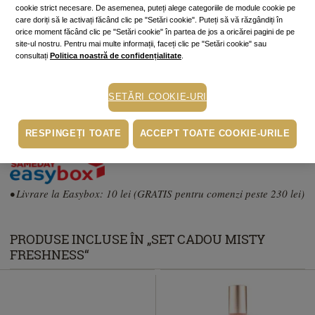
cookie strict necesare. De asemenea, puteți alege categoriile de module cookie pe
care doriți să le activați făcând clic pe "Setări cookie". Puteți să vă răzgândiți în
Cumperi acum, plătești mai târziu
orice moment făcând clic pe "Setări cookie" în partea de jos a oricărei pagini de pe
site-ul nostru. Pentru mai multe informații, faceți clic pe "Setări cookie" sau
Până la 6 rate fără dobândă
consultați
Politica noastră de confidențialitate
.
În funcție de cardul tău de credit, poți plăti în până la 6 rate alegând
varianta potrivită direct pe pagina procesatorului de plăți PayU.
Află mai
mult
SETĂRI COOKIE-URI
Ridicare gratuită din magazine
RESPINGEȚI TOATE
ACCEPT TOATE COOKIE-URILE
Livrare prin curier: 15 lei (GRATIS pentru comenzi peste 230 lei)
• Livrare la Easybox: 10 lei (GRATIS pentru comenzi peste 230 lei)
PRODUSE INCLUSE ÎN „SET CADOU MISTY
FRESHNESS“