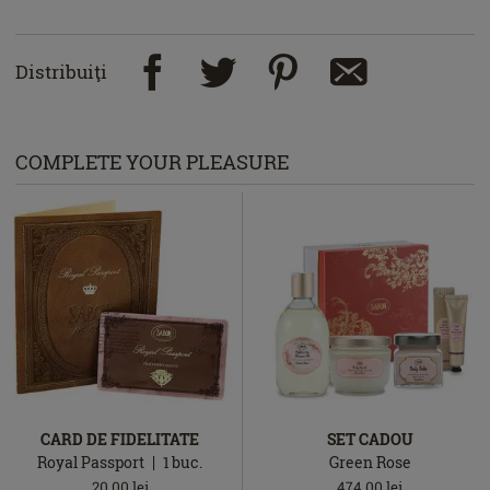
Distribuiţi
COMPLETE YOUR PLEASURE
CARD DE FIDELITATE
SET CADOU
Royal Passport
1
buc.
Green Rose
20.00
lei
474.00
lei