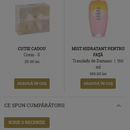
CUTIE CADOU
MIST HIDRATANT PENTRU
Crem - S
FAŢĂ
Trandafir de Damasc
150
29.00
lei
ml
189.00
lei
ADAUGĂ ÎN COŞ
ADAUGĂ ÎN COŞ
CE SPUN CUMPĂRĂTORII
SCRIE O RECENZIE