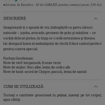
• Livrare la Easybox: 10 lei (GRATIS pentru comenzi peste 230 lei)
DESCRIERE
Imaginează-ți o spumă de vis, îmbogățită cu patru uleiuri
naturale – jojoba, avocado, germeni de grâu și măsline – ce
curăță delicat pielea, în timp ce-i redă netezimea și finețea.
Iar designul luxos al ambalajului de sticlă îl face cadoul perfect
pentru cineva special.
Parfum Gentleman:
Note de vârf: bergamotă, frunze verzi
Note de mijloc: flori albe, lemn de cedru alb
Note de bază: acord de Chypre, paciuli, lemn de santal
CUM SE UTILIZEAZĂ
Turnaţi o cantitate generoasă în palmă, masaţi pe tot corpul,
apoi clătiţi.