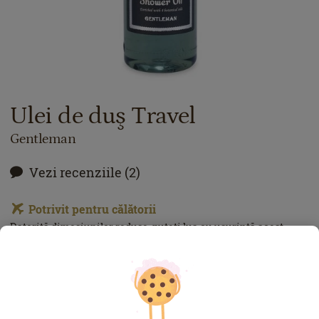
Ulei de duş Travel
Gentleman
Vezi recenziile (2)
Potrivit pentru călătorii
Datorită dimesiunilor reduse, puteţi lua cu uşurinţă acest
produs în călătoriile de afaceri sau în vacanţe.
45.00
lei
100
ml
Preț cu Royal Passport:
40.50
lei
Dacă aveţi card Royal Passport, vă rugăm să vă
autentificaţi