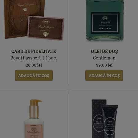
CARD DE FIDELITATE
ULEI DE DUŞ
Royal Passport
1
buc.
Gentleman
20.00
lei
99.00
lei
ADAUGĂ ÎN COŞ
ADAUGĂ ÎN COŞ