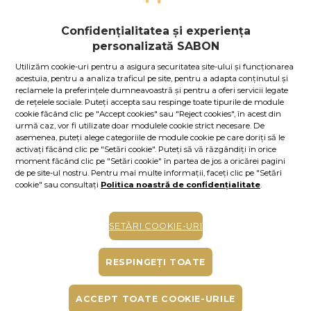
pentru a beneficia de reducerile exclusive.
În caz contrar, puteţi obţine unul chiar acum,
apăsând aici
.
Confidențialitatea și experiența
45.00
lei
per 100 ml
personalizată SABON
În stoc
Cod produs: 11578S
Utilizăm cookie-uri pentru a asigura securitatea site-ului și funcționarea
acestuia, pentru a analiza traficul pe site, pentru a adapta conținutul și
reclamele la preferințele dumneavoastră și pentru a oferi servicii legate
ADAUGĂ ÎN COŞ
de rețelele sociale. Puteți accepta sau respinge toate tipurile de module
cookie făcând clic pe "Accept cookies" sau "Reject cookies", în acest din
urmă caz, vor fi utilizate doar modulele cookie strict necesare. De
COMPLETE YOUR PLEASURE
asemenea, puteți alege categoriile de module cookie pe care doriți să le
activați făcând clic pe "Setări cookie". Puteți să vă răzgândiți în orice
moment făcând clic pe "Setări cookie" în partea de jos a oricărei pagini
de pe site-ul nostru. Pentru mai multe informații, faceți clic pe "Setări
cookie" sau consultați
Politica noastră de confidențialitate
.
SETĂRI COOKIE-URI
+
+
ULEI DE DUŞ
AFTERSHAVE
PARFUM PENTRU
RESPINGEȚI TOATE
TRAVEL
All-in-One
TEXTILE MINI
Gentleman | 100.00
Gentleman | 100.00
Gentleman | 100.00
ml
ml
ml
ACCEPT TOATE COOKIE-URILE