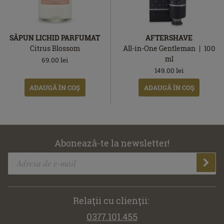
SĂPUN LICHID PARFUMAT
AFTERSHAVE
Citrus Blossom
All-in-One Gentleman
100
ml
69.00
lei
149.00
lei
ADAUGĂ ÎN COŞ
ADAUGĂ ÎN COŞ
Abonează-te la newsletter!
Relaţii cu clienţii:
0377.101.455