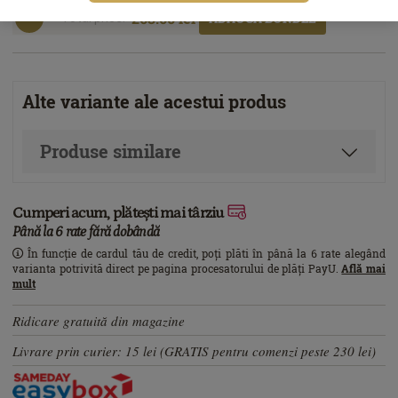
263.00 lei
ADAUGĂ BUNDLE
Total price:
Alte variante ale acestui produs
Produse similare
Cumperi acum, plătești mai târziu
Până la 6 rate fără dobândă
În funcție de cardul tău de credit, poți plăti în până la 6 rate alegând
varianta potrivită direct pe pagina procesatorului de plăți PayU.
Află mai
mult
Ridicare gratuită din magazine
Livrare prin curier: 15 lei (GRATIS pentru comenzi peste 230 lei)