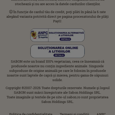
stochează și nu are acces la datele cardurilor clienților.
În funcție de cardul tău de credit, poți plăti în până la 6 rate
alegând varianta potrivită direct pe pagina procesatorului de plăți
PayU.
SABON este un brand 100% vegetarian, ceea ce înseamnă că
produsele noastre nu conțin ingrediente animale. Singurele
subproduse de origine animală pe care le folosim în produsele
noastre sunt laptele de capră și mierea, pentru gama de săpunuri
solide.
Copyright ©2007-2026 Toate drepturile rezervate. Numele şi logoul
SABON sunt mărci înregistrate ale Sabon Holdings SRL.
Toate imaginile şi textele de pe site-ul sabon.ro sunt proprietatea
Sabon Holdings SRL.
Politica de confidenţialitate
Termeni şi condiţii
ANPC