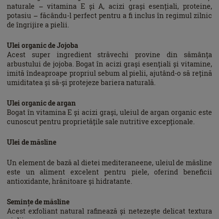
naturale – vitamina E și A, acizi grași esențiali, proteine,
potasiu – făcându-l perfect pentru a fi inclus în regimul zilnic
de îngrijire a pielii.
Ulei organic de Jojoba
Acest super ingredient străvechi provine din sămânța
arbustului de jojoba. Bogat în acizi grași esențiali și vitamine,
imită îndeaproape propriul sebum al pielii, ajutând-o să rețină
umiditatea și să-și protejeze bariera naturală.
Ulei organic de argan
Bogat în vitamina E și acizi grași, uleiul de argan organic este
cunoscut pentru proprietățile sale nutritive excepționale.
Ulei de măsline
Un element de bază al dietei mediteraneene, uleiul de măsline
este un aliment excelent pentru piele, oferind beneficii
antioxidante, hrănitoare și hidratante.
Semințe de măsline
Acest exfoliant natural rafinează și netezește delicat textura