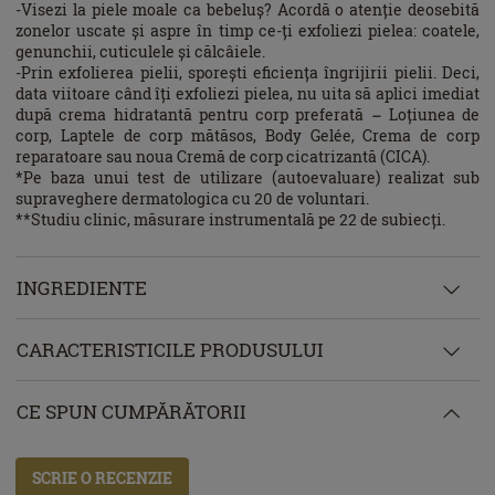
-Visezi la piele moale ca bebeluș? Acordă o atenție deosebită
zonelor uscate și aspre în timp ce-ți exfoliezi pielea: coatele,
genunchii, cuticulele și călcâiele.
-Prin exfolierea pielii, sporești eficiența îngrijirii pielii. Deci,
data viitoare când îți exfoliezi pielea, nu uita să aplici imediat
după crema hidratantă pentru corp preferată – Loțiunea de
corp, Laptele de corp mătăsos, Body Gelée, Crema de corp
reparatoare sau noua Cremă de corp cicatrizantă (CICA).
*Pe baza unui test de utilizare (autoevaluare) realizat sub
supraveghere dermatologica cu 20 de voluntari.
**Studiu clinic, măsurare instrumentală pe 22 de subiecți.
INGREDIENTE
CARACTERISTICILE PRODUSULUI
CE SPUN CUMPĂRĂTORII
SCRIE O RECENZIE