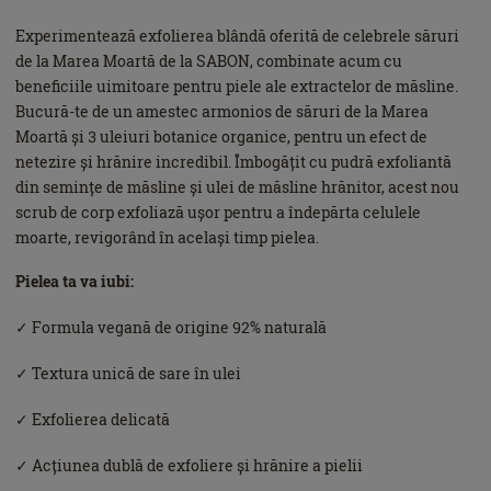
Experimentează exfolierea blândă oferită de celebrele săruri
de la Marea Moartă de la SABON, combinate acum cu
beneficiile uimitoare pentru piele ale extractelor de măsline.
Bucură-te de un amestec armonios de săruri de la Marea
Moartă și 3 uleiuri botanice organice, pentru un efect de
netezire și hrănire incredibil. Îmbogățit cu pudră exfoliantă
din semințe de măsline și ulei de măsline hrănitor, acest nou
scrub de corp exfoliază ușor pentru a îndepărta celulele
moarte, revigorând în același timp pielea.
Pielea ta va iubi:
✓ Formula vegană de origine 92% naturală
✓ Textura unică de sare în ulei
✓ Exfolierea delicată
✓ Acțiunea dublă de exfoliere și hrănire a pielii