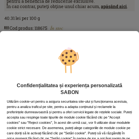
pentru a beneficia de reducerile exclusive.
În caz contrar, puteţi obţine unul chiar acum,
apăsând aici
.
40.31
lei
per 100 g
În stoc
Cod produs: 11867S
ADAUGĂ ÎN COŞ
Alte variante ale acestui produs
Confidențialitatea și experiența personalizată
60 g
320 g
SABON
Utilizăm cookie-uri pentru a asigura securitatea site-ului și funcționarea acestuia,
pentru a analiza traficul pe site, pentru a adapta conținutul și reclamele la
Aromă:
Olive Bliss
preferințele dumneavoastră și pentru a oferi servicii legate de rețelele sociale. Puteți
accepta sau respinge toate tipurile de module cookie făcând clic pe "Accept
cookies" sau "Reject cookies", în acest din urmă caz, vor fi utilizate doar modulele
cookie strict necesare. De asemenea, puteți alege categoriile de module cookie pe
Produse similare
care doriți să le activați făcând clic pe "Setări cookie". Puteți să vă răzgândiți în
orice moment făcând clic pe "Setări cookie" în partea de jos a oricărei pagini de pe