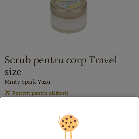
Scrub pentru corp Travel
size
Minty Spark Yuzu
Potrivit pentru călătorii
Datorită dimesiunilor reduse, puteţi lua cu uşurinţă acest
produs în călătoriile de afaceri sau în vacanţe.
49.00
lei
60
g
Preț cu Royal Passport:
44.10
lei
Dacă aveţi card Royal Passport, vă rugăm să vă
autentificaţi