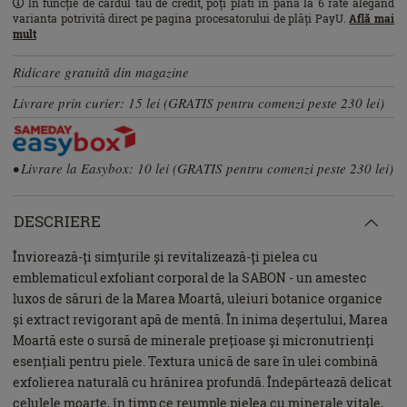
În funcție de cardul tău de credit, poți plăti în până la 6 rate alegând
varianta potrivită direct pe pagina procesatorului de plăți PayU.
Află mai
mult
Ridicare gratuită din magazine
Livrare prin curier: 15 lei (GRATIS pentru comenzi peste 230 lei)
• Livrare la Easybox: 10 lei (GRATIS pentru comenzi peste 230 lei)
DESCRIERE
Înviorează-ți simțurile și revitalizează-ți pielea cu
emblematicul exfoliant corporal de la SABON - un amestec
luxos de săruri de la Marea Moartă, uleiuri botanice organice
și extract revigorant apă de mentă. În inima deșertului, Marea
Moartă este o sursă de minerale prețioase și micronutrienți
esențiali pentru piele. Textura unică de sare în ulei combină
exfolierea naturală cu hrănirea profundă. Îndepărtează delicat
celulele moarte, în timp ce reumple pielea cu minerale vitale,