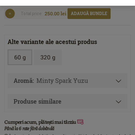
60.00 g
250.00 lei
ADAUGĂ BUNDLE
Total price:
Alte variante ale acestui produs
60 g
320 g
Aromă:
Minty Spark Yuzu
Produse similare
Cumperi acum, plătești mai târziu
Până la 6 rate fără dobândă