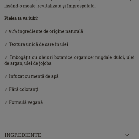
lăsând-o moale, revitalizată și împrospătată.
Pielea ta va iubi
:
✓ 92% ingrediente de origine naturală
✓ Textura unică de sare în ulei
✓ Îmbogățit cu uleiuri botanice organice: migdale dulci, ulei
de argan, ulei de jojoba
✓ Infuzat cu mentă de apă
✓ Fără coloranți
✓ Formulă vegană
INGREDIENTE