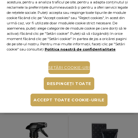
acestuia, pentru a analiza traficul pe site, pentru a adapta conținutul și
reclamele la preferințele dumneavoastră și pentru a oferi servicii legate
ALERTĂ STOC
de rețelele sociale. Puteți accepta sau respinge toate tipurile de module
cookie făcând clic pe "Accept cookies" sau "Reject cookies", în acest din
Alertă stoc
urmă caz, vor fi utilizate doar modulele cookie strict necesare. De
Adaugă produsul în lista de alerte de stoc din contul tău și îți vom trimite un
asemenea, puteți alege categoriile de module cookie pe care doriți să le
mesaj când produsul va fi disponibil.
Adaugă alertă
activați făcând clic pe "Setări cookie". Puteți să vă răzgândiți în orice
moment făcând clic pe "Setări cookie" în partea de jos a oricărei pagini
Cumperi acum, plătești mai târziu
de pe site-ul nostru. Pentru mai multe informații, faceți clic pe "Setări
cookie" sau consultați
Politica noastră de confidențialitate
.
Până la 6 rate fără dobândă
În funcție de cardul tău de credit, poți plăti în până la 6 rate alegând
varianta potrivită direct pe pagina procesatorului de plăți PayU.
Află mai
SETĂRI COOKIE-URI
mult
Ridicare gratuită din magazine
RESPINGEȚI TOATE
PRODUSE INCLUSE ÎN „SET CADOU GENTLEMAN
ACCEPT TOATE COOKIE-URILE
HOME“