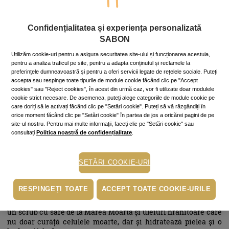
După exfoliere, pielea redevine fină, radiantă, gata să absoarbă
produsele de îngrijire pe care le aplici, dar e sensibilizată de
procedură și necesită o atenție specială.
Confidențialitatea și experiența personalizată
SABON
Pielea se reînnoiește la fiecare 28 de zile, iar
exfolierea
nu
reprezintă doar îndepărtatea celulelor moarte, ci și o stimulare
Utilizăm cookie-uri pentru a asigura securitatea site-ului și funcționarea acestuia,
a circulației sanguine. Procesul natural de reînnoire al pielii
pentru a analiza traficul pe site, pentru a adapta conținutul și reclamele la
preferințele dumneavoastră și pentru a oferi servicii legate de rețelele sociale. Puteți
poate fi încetinit din mai multe cauze (vârstă, hormoni,
accepta sau respinge toate tipurile de module cookie făcând clic pe "Accept
alimentaţie, schimbarea anotimpului) care duce la blocarea
cookies" sau "Reject cookies", în acest din urmă caz, vor fi utilizate doar modulele
porilor, erupţii sub piele, riduri sau piele cu aspect tern. Iar
cookie strict necesare. De asemenea, puteți alege categoriile de module cookie pe
exfolierea, fie ea mecanică sau chimică, nu face decât să ajute
care doriți să le activați făcând clic pe "Setări cookie". Puteți să vă răzgândiți în
în acest sens.
orice moment făcând clic pe "Setări cookie" în partea de jos a oricărei pagini de pe
site-ul nostru. Pentru mai multe informații, faceți clic pe "Setări cookie" sau
Ce facem înainte
consultați
Politica noastră de confidențialitate
.
Iritația de după exfolierea corpului poate fi prevenită prin
măsuri pe care să le luăm îninte de procedură. În primul rând,
SETĂRI COOKIE-URI
exfoliază-te mereu seara pentru că, așa, pielea ta va avea
suficient timp pentru regenerare!
RESPINGEȚI TOATE
ACCEPT TOATE COOKIE-URILE
Dacă vorbim despre o exfoliere a corpului, pregătire pielii
începe cu o baie sau un duș cald înainte. Optează apoi pentru
un scrub cu sare de la Marea Moartă și uleiuri hrănitoare care
nu doar curăță celulele moarte, dar și hidratează pielea și o