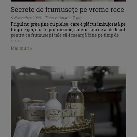
Secrete de frumuseţe pe vreme rece
6 November 2020 - Timp estimativ: 7 min.
Frigul nu prea ține cu pielea, care-i plăcut îmbujorată pe
timp de ger, dar, în profunzime, suferă. Iată ce ai de făcut
pentru ca frumuseţii tale să-i meargă bine pe timp de
iarnă.
Mai mult »