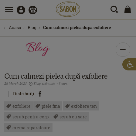
Acasă
Blog
Cum calmezi pielea după exfoliere
Cum calmezi pielea după exfoliere
28 March 2023
Timp estimativ: ~8 min.
Distribuiţi
exfoliere
piele fina
exfoliere ten
scrub pentru corp
scrub cu sare
crema reparatoare