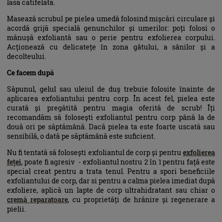
lasă catifelată.
Masează scrubul pe pielea umedă folosind mișcări circulare și
acordă grijă specială genunchilor și umerilor: poți folosi o
mănușă exfoliantă sau o perie pentru exfolierea corpului.
Acționează cu delicatețe în zona gâtului, a sânilor și a
decolteului.
Ce facem după
Săpunul, gelul sau uleiul de duș trebuie folosite înainte de
aplicarea exfoliantului pentru corp. În acest fel, pielea este
curată și pregătită pentru magia oferită de scrub! Îți
recomandăm să folosești exfoliantul pentru corp până la de
două ori pe săptămână. Dacă pielea ta este foarte uscată sau
sensibilă, o dată pe săptămână este suficient.
Nu fi tentată să folosești exfoliantul de corp și pentru
exfolierea
feței
, poate fi agresiv - exfoliantul nostru 2 în 1 pentru față este
special creat pentru a trata tenul. Pentru a spori beneficiile
exfoliantului de corp, dar si pentru a calma pielea imediat după
exfoliere, aplică un lapte de corp ultrahidratant sau chiar o
cremă reparatoare
, cu proprietăți de hrănire și regenerare a
pielii.