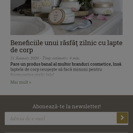
Beneficiile unui răsfăţ zilnic cu lapte
de corp
21 January 2020 - Timp estimativ: 4 min.
Pare un produs banal al multor branduri cosmetice, însă
laptele de corp reușește să facă minuni pentru
frumusețea pielii tale!
Mai mult »
Abonează-te la newsletter!