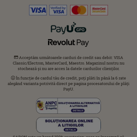
Acceptăm următoarele carduri de credit sau debit: VISA
Classic/Electron, MasterCard, Maestro. Magazinul nostru nu
stochează și nu are acces la datele cardurilor clienților.
În funcție de cardul tău de credit, poți plăti în până la 6 rate
alegând varianta potrivită direct pe pagina procesatorului de plăți
PayU.
SABON este un brand 100% vegetarian, ceea ce înseamnă că