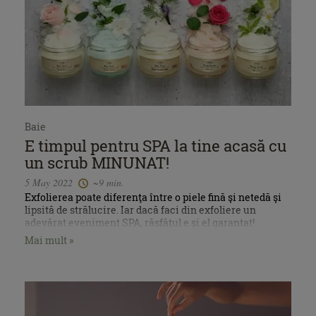
Baie
E timpul pentru SPA la tine acasă cu
un scrub MINUNAT!
5 May 2022
~9 min.
Exfolierea poate diferenţa între o piele fină şi netedă şi
lipsită de strălucire. Iar dacă faci din exfoliere un
adevărat eveniment SPA, răsfățul e și el garantat!
Mai mult »