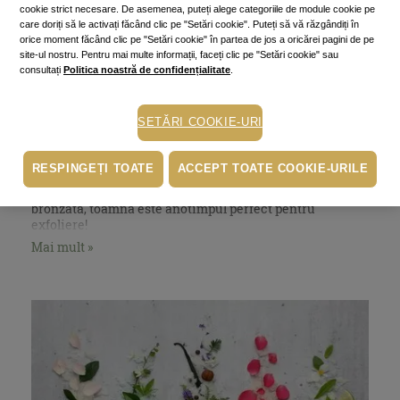
cookie strict necesare. De asemenea, puteți alege categoriile de module cookie pe
care doriți să le activați făcând clic pe "Setări cookie". Puteți să vă răzgândiți în
orice moment făcând clic pe "Setări cookie" în partea de jos a oricărei pagini de pe
site-ul nostru. Pentru mai multe informații, faceți clic pe "Setări cookie" sau
consultați
Politica noastră de confidențialitate
.
Sezonul exfolierii - de ce, cum, cu ce
și când e bine să apelăm la
SETĂRI COOKIE-URI
procedură
RESPINGEȚI TOATE
ACCEPT TOATE COOKIE-URILE
2 September 2022
~10 min.
Dacă toată vara ne-am relaxat și bucurat de pielea
bronzată, toamna este anotimpul perfect pentru
exfoliere!
Mai mult »