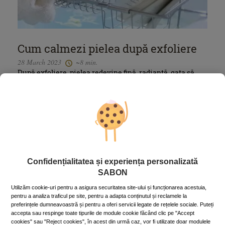
Cum calmezi pielea după exfoliere
28 March 2023
~8 min.
După exfoliere, pielea redevine fină, radiantă, gata să
absoarbă produsele de îngrijire pe care le aplici, dar e
sensibilizată de procedură și necesită o atenție specială.
Mai mult »
Confidențialitatea și experiența personalizată
SABON
Utilizăm cookie-uri pentru a asigura securitatea site-ului și funcționarea acestuia,
pentru a analiza traficul pe site, pentru a adapta conținutul și reclamele la
preferințele dumneavoastră și pentru a oferi servicii legate de rețelele sociale. Puteți
accepta sau respinge toate tipurile de module cookie făcând clic pe "Accept
cookies" sau "Reject cookies", în acest din urmă caz, vor fi utilizate doar modulele