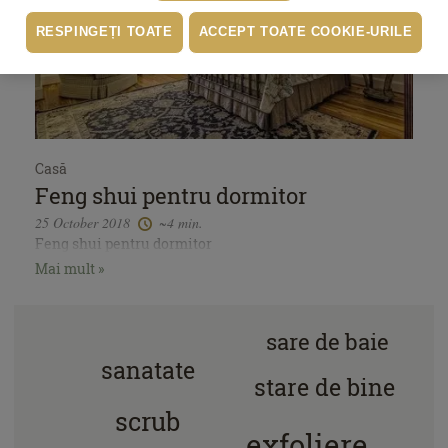
RESPINGEȚI TOATE
ACCEPT TOATE COOKIE-URILE
Casă
Feng shui pentru dormitor
25 October 2018
~4 min.
Feng shui pentru dormitor
Mai mult »
sare de baie
sanatate
stare de bine
scrub
exfoliere