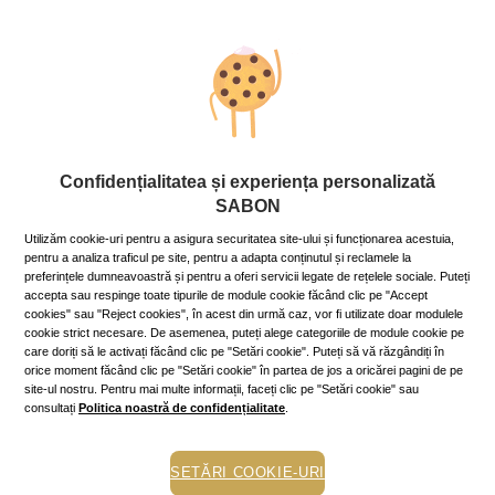
Corp
Ce dacă e frig – păstrează
hidratarea!
23 November 2018
~4 min.
Confidențialitatea și experiența personalizată
Pe vreme rece, pielea are tendință de uscare, din cauza
SABON
vântului și a temperaturilor mici. Iată ce poți face, ca să-
Utilizăm cookie-uri pentru a asigura securitatea site-ului și funcționarea acestuia,
ți menții pielea bine hidratată și catifelată cât e iarna de
pentru a analiza traficul pe site, pentru a adapta conținutul și reclamele la
lungă!
preferințele dumneavoastră și pentru a oferi servicii legate de rețelele sociale. Puteți
Mai mult »
accepta sau respinge toate tipurile de module cookie făcând clic pe "Accept
cookies" sau "Reject cookies", în acest din urmă caz, vor fi utilizate doar modulele
cookie strict necesare. De asemenea, puteți alege categoriile de module cookie pe
care doriți să le activați făcând clic pe "Setări cookie". Puteți să vă răzgândiți în
orice moment făcând clic pe "Setări cookie" în partea de jos a oricărei pagini de pe
site-ul nostru. Pentru mai multe informații, faceți clic pe "Setări cookie" sau
consultați
Politica noastră de confidențialitate
.
SETĂRI COOKIE-URI