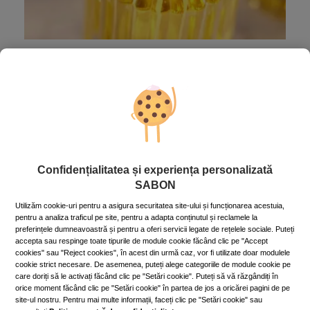
Universul magic al uleiurilor de
frumusețe
9 May 2023
~9 min.
Fie că vorbim despre ten, corp sau păr, uleiurile de
îngrijire au beneficii extraordinare, pentru că sunt
antioxidante şi o sursă minunată de acizi grași,
fosfolipide și vitamine!
Confidențialitatea și experiența personalizată
Mai mult »
SABON
Utilizăm cookie-uri pentru a asigura securitatea site-ului și funcționarea acestuia,
pentru a analiza traficul pe site, pentru a adapta conținutul și reclamele la
preferințele dumneavoastră și pentru a oferi servicii legate de rețelele sociale. Puteți
accepta sau respinge toate tipurile de module cookie făcând clic pe "Accept
cookies" sau "Reject cookies", în acest din urmă caz, vor fi utilizate doar modulele
cookie strict necesare. De asemenea, puteți alege categoriile de module cookie pe
care doriți să le activați făcând clic pe "Setări cookie". Puteți să vă răzgândiți în
orice moment făcând clic pe "Setări cookie" în partea de jos a oricărei pagini de pe
site-ul nostru. Pentru mai multe informații, faceți clic pe "Setări cookie" sau