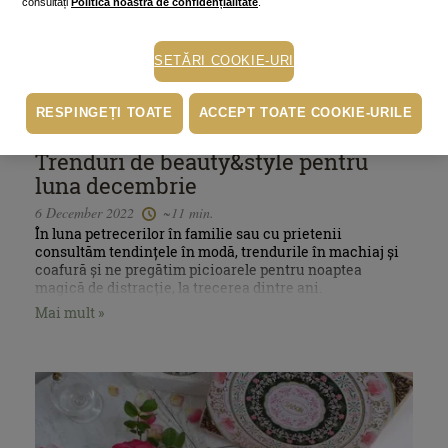
consultați
Politica noastră de confidențialitate
.
SETĂRI COOKIE-URI
RESPINGEȚI TOATE
ACCEPT TOATE COOKIE-URILE
Trenduri de beauty&style pentru
luna decembrie
6 December 2022
~11 min.
În luna petrecerilor în familie sau cu prietenii
consultăm tendințele în modă, trendurile în machiaj și
coafură și ne pregătim picioarele pentru noaptea
magică de distracție, la trecerea dintre ani.
Mai mult »