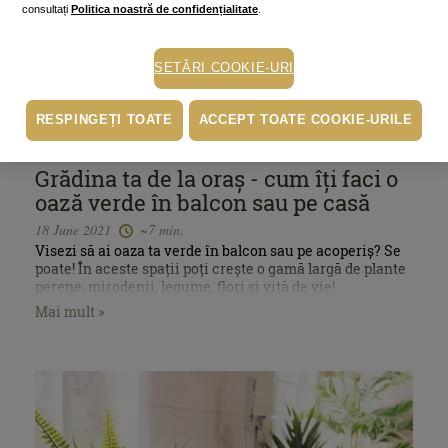
consultați
Politica noastră de confidențialitate
.
SETĂRI COOKIE-URI
RESPINGEȚI TOATE
ACCEPT TOATE COOKIE-URILE
Stil de viaţă
Grădina ta de la oraș - cum îți faci o
oază verde în balcon sau pe casă
18 June 2021
~7 min.
Visezi să ai oaza ta verde în balcon sau pe acoperiș? Se
poate! În aceste spații poți crește o gamă largă de plante
perene, mirodenii, legume, flori și viță de vie!
Mai mult »