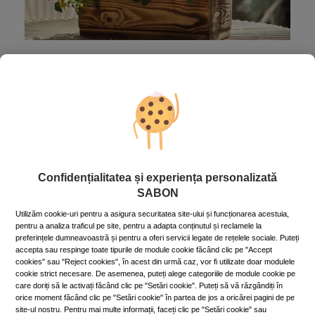
Grădina de pe terasă - ce plantăm
toamna
20 October 2022
~8 min.
Toamna poate fi un anotimp prietenos cu florile și
plantele din micuța ta grădină din balcon sau de pe
terasă. Există numeroase plante și arbuști care înfloresc
în sezonul rece!
Mai mult »
Confidențialitatea și experiența personalizată
SABON
Utilizăm cookie-uri pentru a asigura securitatea site-ului și funcționarea acestuia,
pentru a analiza traficul pe site, pentru a adapta conținutul și reclamele la
preferințele dumneavoastră și pentru a oferi servicii legate de rețelele sociale. Puteți
accepta sau respinge toate tipurile de module cookie făcând clic pe "Accept
cookies" sau "Reject cookies", în acest din urmă caz, vor fi utilizate doar modulele
cookie strict necesare. De asemenea, puteți alege categoriile de module cookie pe
care doriți să le activați făcând clic pe "Setări cookie". Puteți să vă răzgândiți în
orice moment făcând clic pe "Setări cookie" în partea de jos a oricărei pagini de pe
site-ul nostru. Pentru mai multe informații, faceți clic pe "Setări cookie" sau