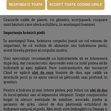
sărate, mai acre şi mai picante. Budinca de orez cu scorţişoară
RESPINGEȚI TOATE
ACCEPT TOATE COOKIE-URILE
şi nucşoară, fructele calde la cuptor cu scorţişoară şi cuişoare
sunt deserturi hrănitoare pentru toamnă.
Ceaiurile calde de plante, cu ghimbir, scorţişoară, cuişoare
sunt băuturi care oferă echilibru, în anotimpul toamnei.
Importanța hrănirii pielii
În anotimpul Vata, hrănirea corpului joacă un rol extrem de
important, fie că vorbim de alimente sau hidratarea pielii,
acest înveliș prețios al corpului nostru.
Unii specialişti recomandă ca hidratantele să se folosească
după duș, dar caracteristic Ayurvedei este ca întâi pielea să fie
hidratată şi apoi spălată. Pare contraintuitiv, dar încearcă!
Când se aplică
ulei de corp
înainte de dus, apa caldă va
deschide porii și va ajuta uleiul să pătrundă, mai profund, în
ţesuturi.
Pentru a hidrata și mai intens pielea, poți folosi un
ulei de duș
în locul gelului sau al săpunului obișnuit. Graţie conţinutului
bogat în uleiuri esenţiale de măsline, avocado, jojoba şi
germeni de grâu, uleiul de duș păstrează echilibrul de
hidratare natural al pielii. Mai mult, este îmbogăţit cu Omega 3,