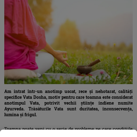
Am intrat într-un anotimp uscat, rece și nehotarat, calități
specifice Vata Dosha, motiv pentru care toamna este considerat
anotimpul Vata, potrivit vechii științe indiene numite
Ayurveda. Trăsăturile Vata sunt duritatea, inconsecvența,
lumina și frigul.
Toamna poate veni cu o serie de probleme pe care condiţiile
meteorologice fie le declanşează, fie le agravează. Printre