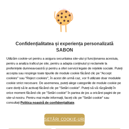
acestea se numără: răcirea extremităţilor, uscarea pielii,
rigiditate articulară, nelinişte, nervozitate, insomnii.
Ayurveda ne învaţă arta de a cultiva
bunăstarea personală
,
cum să ne menţinem echilibrul intern prin decizii sănătoase
şi blânde.
Ce mâncăm în anotimpul Vata
Confidențialitatea și experiența personalizată
În medicina ayurvedică, alimentele foarte hrănitoare fac parte
SABON
din categoria alimentelor care hrănesc ojas, adica sistemul
imunitar.
Utilizăm cookie-uri pentru a asigura securitatea site-ului și funcționarea acestuia,
pentru a analiza traficul pe site, pentru a adapta conținutul și reclamele la
Așadar, dacă vara se recomandă consumul de alimente crude,
preferințele dumneavoastră și pentru a oferi servicii legate de rețelele sociale. Puteți
accepta sau respinge toate tipurile de module cookie făcând clic pe "Accept
în stare cât mai naturală, în timpul sezonului rece e indicat,
cookies" sau "Reject cookies", în acest din urmă caz, vor fi utilizate doar modulele
mai degrabă, să se consume alimente gătite prin preparare
cookie strict necesare. De asemenea, puteți alege categoriile de module cookie pe
termică.
care doriți să le activați făcând clic pe "Setări cookie". Puteți să vă răzgândiți în
orice moment făcând clic pe "Setări cookie" în partea de jos a oricărei pagini de pe
Supele, tocănițele, legumele şi
fructele
coapte sunt ideale pe
site-ul nostru. Pentru mai multe informații, faceți clic pe "Setări cookie" sau
timp de toamnă. Poţi alege şi un mic dejun cald, preparat din
consultați
Politica noastră de confidențialitate
.
cereale integrale (fulgi de ovăz, de orz) fierte şi aromatizate cu
scorţişoară, vanilie ori nuci sau fructe deshidratate.
SETĂRI COOKIE-URI
Pentru că organismul are nevoie de mai multă căldură, odată
cu venirea frigului pot apărea pofte de alimente mai dulci, mai