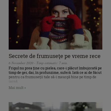
Secrete de frumuseţe pe vreme rece
6 November 2020 - Timp estimativ: 7 min.
Frigul nu prea ține cu pielea, care-i plăcut îmbujorată pe
timp de ger, dar, în profunzime, suferă. Iată ce ai de făcut
pentru ca frumuseţii tale să-i meargă bine pe timp de
iarnă.
Mai mult »