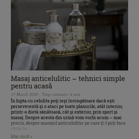
Masaj anticelulitic – tehnici simple
pentru acasă
13 March 2020 - Timp estimativ: 4 min.
În lupta cu celulita poți ieși învingătoare dacă ești
perseverentă și o ataci pe toate planurile, atât interior,
printr-o dietă sănătoasă, cât și exterior, prin sport și
masaj. Despre acesta din urmă vom vorbi acum – mai
precis, despre masajul anticelulitic pe care ți-l poți face
chiar tu.
Mai mult »