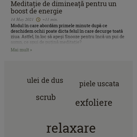
Meditație de dimineață pentru un
boost de energie
14 May 2021
~11 min.
Modul în care abordăm primele minute după ce
deschidem ochii poate dicta felul în care decurge toată
ziua. Astfel, în loc să apeși Snooze pentru încă un pui de
somn, ce spui de puțină meditație?
Mai mult »
ingrijire corp
ulei de dus
piele uscata
scrub
exfoliere
relaxare