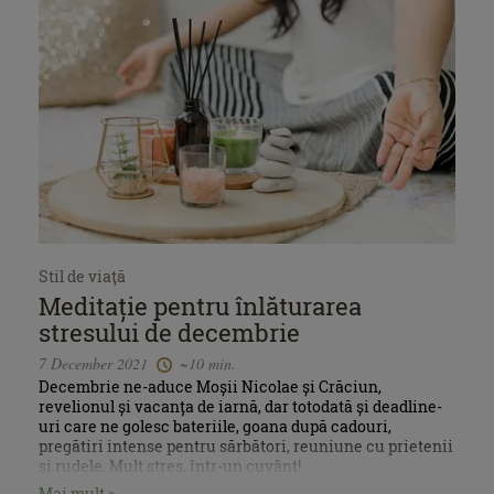
Stil de viaţă
Meditație pentru înlăturarea
stresului de decembrie
7 December 2021
~10 min.
Decembrie ne-aduce Moșii Nicolae și Crăciun,
revelionul și vacanța de iarnă, dar totodată și deadline-
uri care ne golesc bateriile, goana după cadouri,
pregătiri intense pentru sărbători, reuniune cu prietenii
și rudele. Mult stres, într-un cuvânt!
Mai mult »