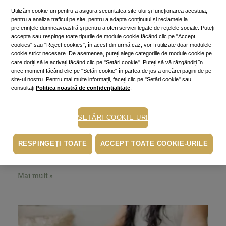
Utilizăm cookie-uri pentru a asigura securitatea site-ului și funcționarea acestuia,
pentru a analiza traficul pe site, pentru a adapta conținutul și reclamele la
preferințele dumneavoastră și pentru a oferi servicii legate de rețelele sociale. Puteți
accepta sau respinge toate tipurile de module cookie făcând clic pe "Accept
cookies" sau "Reject cookies", în acest din urmă caz, vor fi utilizate doar modulele
cookie strict necesare. De asemenea, puteți alege categoriile de module cookie pe
care doriți să le activați făcând clic pe "Setări cookie". Puteți să vă răzgândiți în
orice moment făcând clic pe "Setări cookie" în partea de jos a oricărei pagini de pe
site-ul nostru. Pentru mai multe informații, faceți clic pe "Setări cookie" sau
Stil de viaţă
consultați
Politica noastră de confidențialitate
.
Mindfulness - cum îți deschizi
mintea și sufletul
SETĂRI COOKIE-URI
12 April 2022
~10 min.
Nu este ușor să fii în echilibru, să ai pace în gânduri și
trăiri, să fii prezent aici și acum, fără să fii copleșit de
RESPINGEȚI TOATE
ACCEPT TOATE COOKIE-URILE
resentimente sau anxietăți legate de viitor. Și-atunci
intervine Mindfulness-ul!
Mai mult »