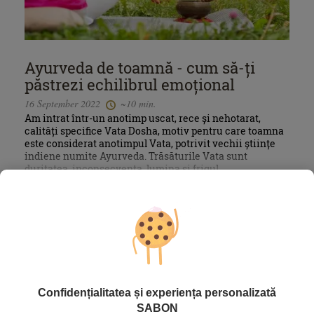
Ayurveda de toamnă - cum să-ți
păstrezi echilibrul emoțional
16 September 2022
~10 min.
Am intrat într-un anotimp uscat, rece și nehotarat,
calități specifice Vata Dosha, motiv pentru care toamna
este considerat anotimpul Vata, potrivit vechii științe
indiene numite Ayurveda. Trăsăturile Vata sunt
duritatea, inconsecvența, lumina și frigul.
Mai mult »
Confidențialitatea și experiența personalizată
SABON