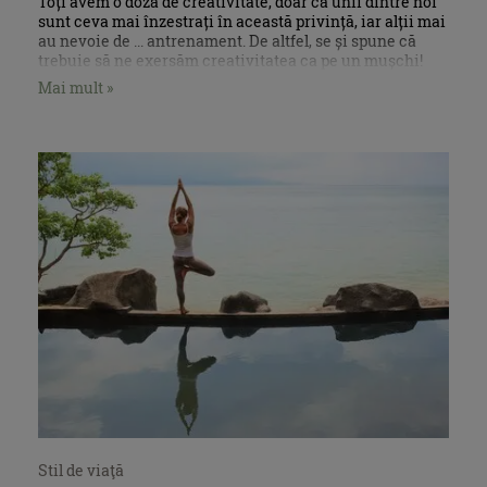
Toți avem o doză de creativitate, doar că unii dintre noi
sunt ceva mai înzestrați în această privință, iar alții mai
au nevoie de ... antrenament. De altfel, se și spune că
trebuie să ne exersăm creativitatea ca pe un mușchi!
Mai mult »
Stil de viaţă