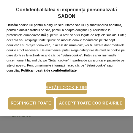
Confidențialitatea și experiența personalizată
SABON
Utilizăm cookie-uri pentru a asigura securitatea site-ului și funcționarea acestuia,
pentru a analiza traficul pe site, pentru a adapta conținutul și reclamele la
preferințele dumneavoastră și pentru a oferi servicii legate de rețelele sociale. Puteți
accepta sau respinge toate tipurile de module cookie făcând clic pe "Accept
cookies" sau "Reject cookies", în acest din urmă caz, vor fi utilizate doar modulele
cookie strict necesare. De asemenea, puteți alege categoriile de module cookie pe
care doriți să le activați făcând clic pe "Setări cookie". Puteți să vă răzgândiți în
orice moment făcând clic pe "Setări cookie" în partea de jos a oricărei pagini de pe
Casă
site-ul nostru. Pentru mai multe informații, faceți clic pe "Setări cookie" sau
5 moduri de-a obține oaza ta de
consultați
Politica noastră de confidențialitate
.
liniște acasă
19 September 2023
~7 min.
SETĂRI COOKIE-URI
Crearea unei oaze de liniște acasă este o modalitate
minunată de a scăpa de stresul cotidian și de a te
răsplăti cu momente relaxare. Iată cinci moduri de a
RESPINGEȚI TOATE
ACCEPT TOATE COOKIE-URILE
realiza acest lucru!
Mai mult »