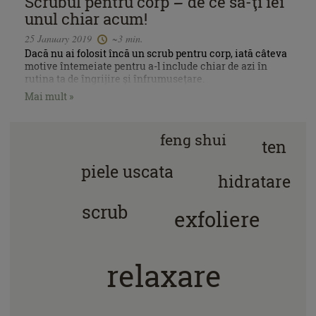
Scrubul pentru corp – de ce să-ţi iei
unul chiar acum!
25 January 2019
~3 min.
Dacă nu ai folosit încă un scrub pentru corp, iată câteva
motive întemeiate pentru a-l include chiar de azi în
rutina ta de îngrijire și înfrumusețare.
Mai mult »
feng shui
ten
piele uscata
hidratare
scrub
exfoliere
relaxare