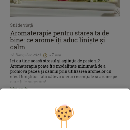
Stil de viaţă
Aromaterapie pentru starea ta de
bine: ce arome îți aduc liniște și
calm
28 November 2023
~7 min.
Iei cu tine acasă stresul și agitația de peste zi?
Aromaterapia poate fi o modalitate minunată de a
promova pacea și calmul prin utilizarea aromelor cu
efect liniștitor. Iată câteva uleiuri esențiale și arome pe
care ți le sugerăm!
Mai mult »