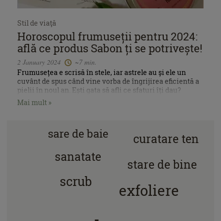
Stil de viaţă
Horoscopul frumuseții pentru 2024:
află ce produs Sabon ți se potrivește!
2 January 2024
~7 min.
Frumusețea e scrisă în stele, iar astrele au și ele un
cuvânt de spus când vine vorba de îngrijirea eficientă a
pielii în noul an. Ești gata să afli ce sfaturi îți dau?
Mai mult »
sare de baie
curatare ten
sanatate
stare de bine
scrub
exfoliere