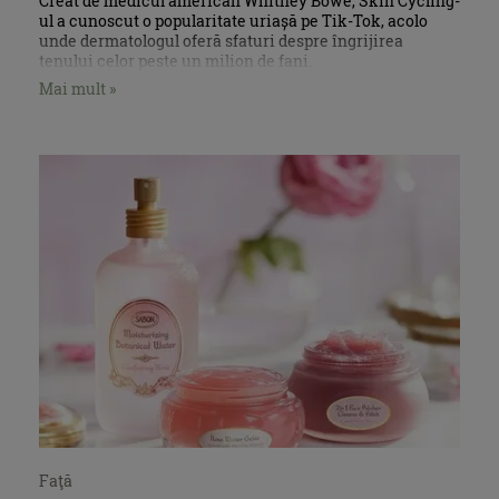
Creat de medicul american Whitney Bowe, Skin Cycling-
ul a cunoscut o popularitate uriașă pe Tik-Tok, acolo
unde dermatologul oferă sfaturi despre îngrijirea
tenului celor peste un milion de fani.
Mai mult »
Faţă