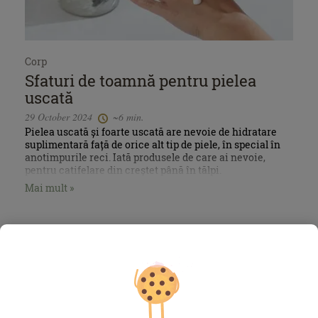
Corp
Sfaturi de toamnă pentru pielea
uscată
29 October 2024
~6 min.
Pielea uscată și foarte uscată are nevoie de hidratare
suplimentară față de orice alt tip de piele, în special în
anotimpurile reci. Iată produsele de care ai nevoie,
pentru catifelare din creștet până în tălpi.
Mai mult »