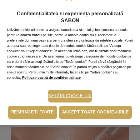
Confidențialitatea și experiența personalizată
SABON
Utilizăm cookie-uri pentru a asigura securitatea site-ului și funcționarea acestuia,
pentru a analiza traficul pe site, pentru a adapta conținutul și reclamele la
preferințele dumneavoastră și pentru a oferi servicii legate de rețelele sociale. Puteți
accepta sau respinge toate tipurile de module cookie făcând clic pe "Accept
cookies" sau "Reject cookies", în acest din urmă caz, vor fi utilizate doar modulele
Faţă
cookie strict necesare. De asemenea, puteți alege categoriile de module cookie pe
De ce tenul tău are nevoie de
care doriți să le activați făcând clic pe "Setări cookie". Puteți să vă răzgândiți în
exfoliere post-vacanță
orice moment făcând clic pe "Setări cookie" în partea de jos a oricărei pagini de pe
site-ul nostru. Pentru mai multe informații, faceți clic pe "Setări cookie" sau
26 September 2024
~5 min.
consultați
Politica noastră de confidențialitate
.
După vară, pielea beneficiază de pe urma exfolierii, care
rezolvă probleme cauzate de expunerea la soare,
creșterea producției de sebum sau de alți factori
SETĂRI COOKIE-URI
dăunători.
Mai mult »
RESPINGEȚI TOATE
ACCEPT TOATE COOKIE-URILE